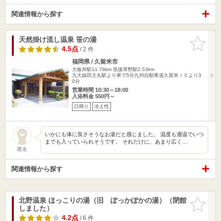
関連情報から探す
天然掛け流し温泉 笹の湯
お気に入
りに追加
4.5点
/ 2 件
福岡県 / 久留米市
大板井駅11.78km
筑後草野駅2.53km
九大線田主丸駅より車で5分九州自動車道久留米ＩＣより3
0分
営業時間 10:30～18:00
入浴料金 550円～
日帰り
冷え性
いかにも体に良さそうなお湯だと感じました。 温度も適温でいつ
までも入っていられそうです。 それだけに、あまり広く…
匿名
関連情報から探す
北野温泉 ほっこりの湯（旧 ぽっかぽかの湯）（閉館
お気に入
しました）
りに追加
4.2点
/ 6 件