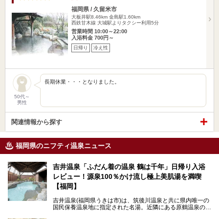
福岡県 / 久留米市
大板井駅8.46km
金島駅1.60km
西鉄甘木線 大城駅よりタクシー利用5分
営業時間 10:00～22:00
入浴料金 700円～
日帰り
冷え性
長期休業・・・となりました。
50代～
男性
関連情報から探す
福岡県のニフティ温泉ニュース
吉井温泉「ふだん着の温泉 鶴は千年」日帰り入浴
レビュー！源泉100％かけ流し極上美肌湯を満喫
【福岡】
吉井温泉(福岡県うきは市)は、筑後川温泉と共に県内唯一の
国民保養温泉地に指定された名湯。近隣にある原鶴温泉の観
光地風情と異なり、長閑な田園地帯に佇む小さな温泉地で