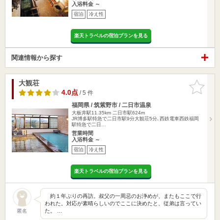
入浴料金 ～
宿泊
冷え性
楽天トラベルの宿泊プランを見る
関連情報から探す
大観荘
お気に入
りに追加
4.0点
/ 5 件
福岡県 / 筑紫野市 / 二日市温泉
大板井駅11.35km
二日市駅624m
JR博多駅特急で二日市駅9分大観荘5分､西鉄電車西鉄福岡
駅特急で二日…
営業時間
入浴料金 ～
宿泊
冷え性
楽天トラベルの宿泊プランを見る
約１年ぶりの再訪。叔父の一周忌のお浄めが、またもここで行
われた。対応が素晴らしいのでここに決めたと、従弟は言ってい
た。 …
匿名