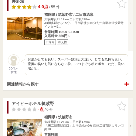
博多湯
お気に入
りに追加
4.0点
/ 55 件
福岡県 / 筑紫野市 / 二日市温泉
大板井駅11.19km
二日市駅498m
JR博多駅から15分､二日市駅徒歩10分九州自動車道筑紫野
インター5…
営業時間 10:00～21:30
入浴料金 350円～
日帰り
冷え性
お湯がとても良い。スーパー銭湯と大違い。とても気持ち良い。
硫黄の臭いも気にならない位。いつまでもポカポカ。ただ、洗い
場が5…
50代～
女性
関連情報から探す
アイビーホテル筑紫野
お気に入
りに追加
-点
/ 0 件
福岡県 / 筑紫野市
大板井駅11.21km
二日市駅479m
「JR二日市駅西口」より徒歩約6分 西鉄二日市駅より バス
約10…
営業時間