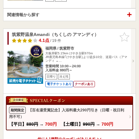
関連情報から探す
筑紫野温泉Amandi（ちくしの アマンディ）
お気に入
りに追加
4.1点
/ 19 件
福岡県 / 筑紫野市
大板井駅5.15km
けやき台駅670m
JR鹿児島本線｢けやき台駅｣より徒歩10分、送迎バス（アマ
ンディ →…
営業時間 10:00～24:00
入浴料金 880円～
日帰り
冷え性
電子チケットあり
クーポンあり
【百名湯受賞記念】入浴料最大290円引き（日曜・祝日利
期間限定
用不可）
【平日】
880円
→
700円
【土曜日】
990円
→
700円
他にも1種類のクーポンがあります