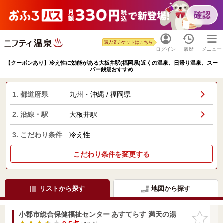
購入済チケットはこちら
ログイン
履歴
メニュー
【クーポンあり】冷え性に効能がある大板井駅(福岡県)近くの温泉、日帰り温泉、スー
パー銭湯おすすめ
1. 都道府県
九州・沖縄 / 福岡県
2. 沿線・駅
大板井駅
3. こだわり条件
冷え性
こだわり条件を変更する
リストから探す
地図から探す
小郡市総合保健福祉センター あすてらす 満天の湯
お気に入
りに追加