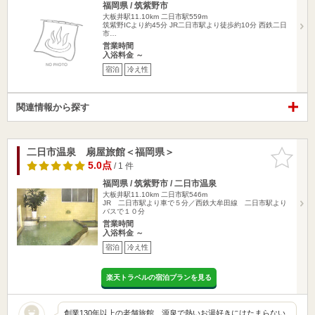
福岡県 / 筑紫野市
大板井駅11.10km
二日市駅559m
筑紫野ICより約45分 JR二日市駅より徒歩約10分 西鉄二日
市…
営業時間
入浴料金 ～
宿泊
冷え性
関連情報から探す
二日市温泉 扇屋旅館＜福岡県＞
お気に入
りに追加
5.0点
/ 1 件
福岡県 / 筑紫野市 / 二日市温泉
大板井駅11.10km
二日市駅546m
JR 二日市駅より車で５分／西鉄大牟田線 二日市駅より
バスで１０分
営業時間
入浴料金 ～
宿泊
冷え性
楽天トラベルの宿泊プランを見る
創業130年以上の老舗旅館、源泉で熱いお湯好きにはたまらない