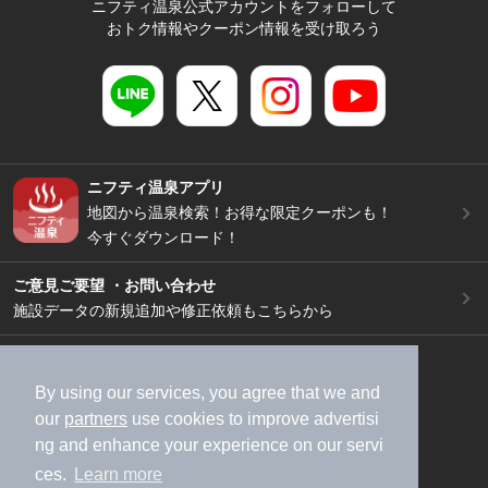
ニフティ温泉公式アカウントをフォローして
おトク情報やクーポン情報を受け取ろう
ニフティ温泉アプリ
地図から温泉検索！お得な限定クーポンも！
今すぐダウンロード！
ご意見ご要望 ・お問い合わせ
施設データの新規追加や修正依頼もこちらから
スマートフォン
/
PC
加盟店募集（資料請求）
広告出稿のご案内
By using our services, you agree that we and
our
partners
use cookies to improve advertisi
利用規約
ライフスタイルMEMBERS+規約
ng and enhance your experience on our servi
特定商取引法に基づく表記
ヘルプ
採用情報
ces.
Learn more
運営会社
個人情報保護ポリシー