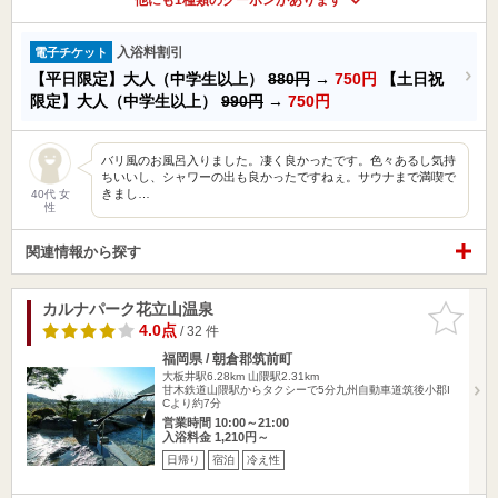
入浴料割引
電子チケット
【平日限定】大人（中学生以上）
880円
→
750円
【土日祝
限定】大人（中学生以上）
990円
→
750円
バリ風のお風呂入りました。凄く良かったです。色々あるし気持
ちいいし、シャワーの出も良かったですねぇ。サウナまで満喫で
きまし…
40代 女
性
関連情報から探す
カルナパーク花立山温泉
お気に入
りに追加
4.0点
/ 32 件
福岡県 / 朝倉郡筑前町
大板井駅6.28km
山隈駅2.31km
甘木鉄道山隈駅からタクシーで5分九州自動車道筑後小郡I
Cより約7分
営業時間 10:00～21:00
入浴料金 1,210円～
日帰り
宿泊
冷え性