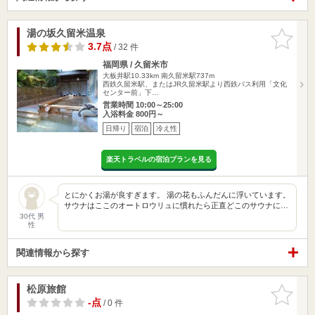
湯の坂久留米温泉
お気に入
りに追加
3.7点
/ 32 件
福岡県 / 久留米市
大板井駅10.33km
南久留米駅737m
西鉄久留米駅、またはJR久留米駅より西鉄バス利用「文化
センター前」下…
営業時間 10:00～25:00
入浴料金 800円～
日帰り
宿泊
冷え性
楽天トラベルの宿泊プランを見る
とにかくお湯が良すぎます。 湯の花もふんだんに浮いています。
サウナはここのオートロウリュに慣れたら正直どこのサウナに…
30代 男
性
関連情報から探す
松原旅館
お気に入
りに追加
-点
/ 0 件