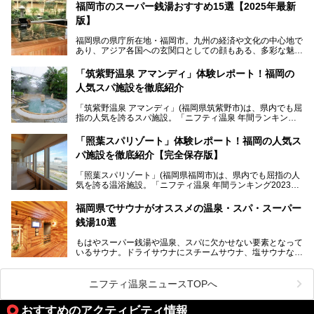
す。
福岡市のスーパー銭湯おすすめ15選【2025年最新
版】
「ふだん着の温泉 鶴は千年」は、吉井温泉にある日帰り入
浴施設。源泉100％かけ流しの極上美肌湯を楽しめ、近隣の
福岡県の県庁所在地・福岡市。九州の経済や文化の中心地で
住民や温泉ファンに愛され続けています。今回は筆者自ら日
あり、アジア各国への玄関口としての顔もある、多彩な魅力
帰り入浴し、自慢の温泉を中心に詳細レビューします！
をもつ大都市です。
「筑紫野温泉 アマンディ」体験レポート！福岡の
そんな福岡市は、スーパー銭湯も多種多彩。玄界灘を眺めら
人気スパ施設を徹底紹介
れるリゾート気分満点のスーパー銭湯から、繁華街近くのレ
トロな銭湯、泉質自慢の天然温泉まで、福岡市で行ってみた
「筑紫野温泉 アマンディ」(福岡県筑紫野市)は、県内でも屈
いスーパー銭湯を一挙ご紹介します。
指の人気を誇るスパ施設。「ニフティ温泉 年間ランキング2
022」では、福岡県岩盤浴部門第１位を獲得。いつも多くの
入浴客で賑わっています。
「照葉スパリゾート」体験レポート！福岡の人気ス
パ施設を徹底紹介【完全保存版】
そこで今回は、ニフティ温泉ライターである筆者が現地訪
問。週替わりで男女入替制の温泉・サウナや岩盤浴・VIPル
「照葉スパリゾート」(福岡県福岡市)は、県内でも屈指の人
ーム・併設するレストランを体験し、それらの全貌を徹底紹
気を誇る温浴施設。「ニフティ温泉 年間ランキング2023」
介します！
では福岡県総合第３位を獲得し、平日・土日を問わず多くの
常連客で賑わっています。
福岡県でサウナがオススメの温泉・スパ・スーパー
銭湯10選
そこで今回は、ニフティ温泉ライターである筆者が現地体
験。超人気の岩盤房(岩盤浴)をはじめ、スパ＆サウナ・アミ
もはやスーパー銭湯や温泉、スパに欠かせない要素となって
ューズメント・宿泊施設・グルメ・その他施設まで、多彩な
いるサウナ。ドライサウナにスチームサウナ、塩サウナな
る全貌と魅力を徹底紹介します！
ど、いくつか異なるタイプが楽しめたり、水風呂や外気浴ス
ペース、ロウリュウなど、心ゆくまで楽しむためのサービス
が充実した施設も多くみられます。
ニフティ温泉ニュースTOPへ
今回はそんなサウナにこだわった、福岡県内のオススメ温
泉・銭湯・スパを10件紹介したいと思います！
おすすめのアクティビティ情報