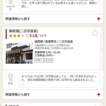
です。立寄り湯で通われているお客さんも多いとのこと。旅館に
関し…
30代 男
性
関連情報から探す
御前湯(二日市温泉)
お気に入
りに追加
3.1点
/ 18 件
福岡県 / 筑紫野市 / 二日市温泉
大板井駅11.17km
二日市駅473m
JR鹿児島本線二日市駅から徒歩10分
営業時間 9:00～21:00
入浴料金 250円～
日帰り
冷え性
かつてはバスはJR二日市発はあっても、 JR二日市行きはなかっ
た。 済生会病院移転の恩恵でJR二日市行きも新設されました。
…
匿名
関連情報から探す