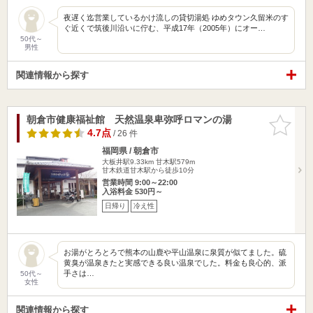
夜遅く迄営業しているかけ流しの貸切湯処 ゆめタウン久留米のす
ぐ近くで筑後川沿いに佇む、平成17年（2005年）にオー…
50代～
男性
関連情報から探す
朝倉市健康福祉館 天然温泉卑弥呼ロマンの湯
お気に入
りに追加
4.7点
/ 26 件
福岡県 / 朝倉市
大板井駅9.33km
甘木駅579m
甘木鉄道甘木駅から徒歩10分
営業時間 9:00～22:00
入浴料金 530円～
日帰り
冷え性
お湯がとろとろで熊本の山鹿や平山温泉に泉質が似てました。硫
黄臭が温泉きたと実感できる良い温泉でした。料金も良心的、派
手さは…
50代～
女性
関連情報から探す