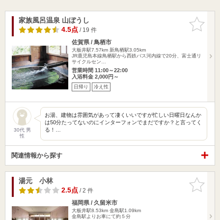
家族風呂温泉 山ぼうし
お気に入
りに追加
4.5点
/ 19 件
佐賀県 / 鳥栖市
大板井駅7.57km
新鳥栖駅3.05km
JR鹿児島本線鳥栖駅から西鉄バス河内線で20分、富士通リ
サイクルセン…
営業時間 11:00～22:00
入浴料金 2,000円～
日帰り
冷え性
お湯、建物は雰囲気があって凄くいいですが忙しい日曜日なんか
は50分たってないのにインターフォンでまだですか？と言ってく
る！…
30代 男
性
関連情報から探す
湯元 小林
お気に入
りに追加
2.5点
/ 2 件
福岡県 / 久留米市
大板井駅8.53km
金島駅1.09km
金島駅よりお車にて約５分