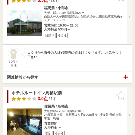
3.5点
/ 18 件
福岡県 / 小郡市
大板井駅1.89km
端間駅820m
西鉄天神大牟田線端間駅から徒歩10分九州自動車道鳥栖イ
ンターチェンジ…
営業時間 10:00～21:00
入浴料金 530円～
日帰り
冷え性
１０月から市外の人は¥800円に値上げになります。 お気をつけ
下さい。
50代～
男性
関連情報から探す
ホテルルートイン鳥栖駅前
お気に入
りに追加
3.0点
/ 1 件
佐賀県 / 鳥栖市
大板井駅4.70km
鳥栖駅104m
JR鹿児島本線 鳥栖駅より約100m徒歩で約1分 長崎自動
車道 鳥栖…
営業時間
入浴料金 ～
宿泊
冷え性