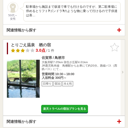
駐車場から施設まで坂道で車でも行けるのですが、第二駐車場に
停めるとリフト❓ゴンドラ❓のような物に乗って行けるので子供達
は喜…
50代～
女性
関連情報から探す
とりごえ温泉 栖の宿
お気に入
りに追加
3.0点
/ 1 件
佐賀県 / 鳥栖市
大板井駅7.05km
弥生が丘駅4.01km
JR鹿児島本線 鳥栖駅からお車にて約20分。路線バス（西
鉄バス）にて…
営業時間 10:30～18:00
入浴料金 300円～
日帰り
宿泊
冷え性
楽天トラベルの宿泊プランを見る
関連情報から探す