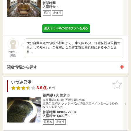
営業時間
入浴料金 ～
宿泊
冷え性
楽天トラベルの宿泊プランを見る
大分自動車道の筑後小郡ICから、車で約15分。河童伝説や果物の
里として知られ、自然豊かな久留米市田主丸町にある小さな温
泉…
50代～
男性
関連情報から探す
いづみ乃湯
お気に入
りに追加
3.9点
/ 8 件
福岡県 / 久留米市
大板井駅8.68km
五郎丸駅950m
西鉄久留米駅･タクシーで約10分久留米インターからゆめ
タウン方面へ約…
営業時間 10:00～27:00
入浴料金 1,800円～
日帰り
冷え性