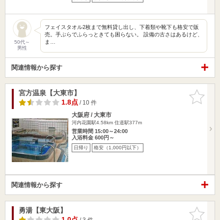
フェイスタオル2枚まで無料貸し出し、下着類や靴下も格安で販
売。手ぶらでふらっときても困らない。 設備の古さはあるけど、
ま…
50代～
男性
関連情報から探す
宮方温泉【大東市】
お気に入
りに追加
1.8点
/ 10 件
大阪府 / 大東市
河内花園駅4.58km
住道駅377m
営業時間 15:00～24:00
入浴料金 600円～
日帰り
格安（1,000円以下）
関連情報から探す
勇湯【東大阪】
お気に入
りに追加
1.0点
/ 3 件