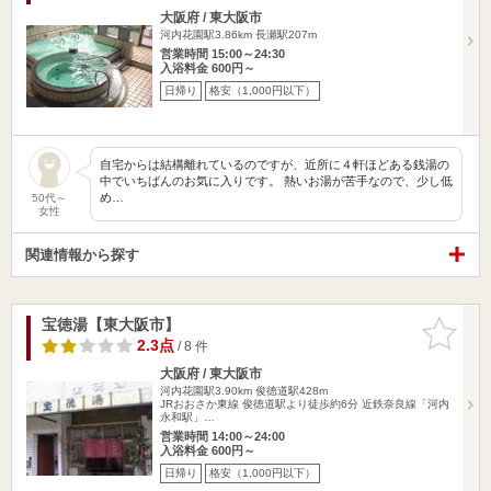
大阪府 / 東大阪市
河内花園駅3.86km
長瀬駅207m
営業時間 15:00～24:30
入浴料金 600円～
日帰り
格安（1,000円以下）
自宅からは結構離れているのですが、近所に４軒ほどある銭湯の
中でいちばんのお気に入りです。 熱いお湯が苦手なので、少し低
め…
50代～
女性
関連情報から探す
宝徳湯【東大阪市】
お気に入
りに追加
2.3点
/ 8 件
大阪府 / 東大阪市
河内花園駅3.90km
俊徳道駅428m
JRおおさか東線 俊徳道駅より徒歩約6分 近鉄奈良線「河内
永和駅」…
営業時間 14:00～24:00
入浴料金 600円～
日帰り
格安（1,000円以下）