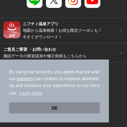
ニフティ温泉アプリ
地図から温泉検索！お得な限定クーポンも！
今すぐダウンロード！
ご意見ご要望 ・お問い合わせ
施設データの新規追加や修正依頼もこちらから
スマートフォン
/
PC
By using our services, you agree that we and
加盟店募集（資料請求）
広告出稿のご案内
our
partners
use cookies to improve advertisi
利用規約
ライフスタイルMEMBERS+規約
ng and enhance your experience on our servi
特定商取引法に基づく表記
ヘルプ
採用情報
ces.
Learn more
運営会社
個人情報保護ポリシー
OK
©NIFTY Lifestyle Co., Ltd.