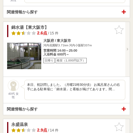
男性
関連情報から探す
錦水湯【東大阪市】
お気に入
りに追加
2.6点
/ 15 件
大阪府 / 東大阪市
河内花園駅3.71km
河内小阪駅337m
営業時間 14:00～25:00
入浴料金 600円～
日帰り
格安（1,000円以下）
本日、初訪問しました。（月曜21時30分頃） お風呂屋さんの右
手にある駐車場に「錦水湯」と看板が掲げてあります。間…
40代 女
性
関連情報から探す
永盛温泉
お気に入
りに追加
2.9点
/ 14 件