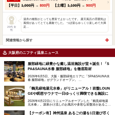
【平日】
1,000円
→
800円
【土曜】
1,100円
→
900円
湯舟の種類がとっても豊富でよかったです。 露天風呂の雰囲気は
風情があってとても素敵でした。 つぼ湯もゆっくり楽しめて大満
足…
20代 女
性
関連情報から探す
大阪府のニフティ温泉ニュース
服部緑地に緑豊かな癒し温浴施設が堂々誕生！「S
PA&SAUNA水春 服部緑地」を徹底取材
2026年6月5日、大阪・服部緑地エリアに「SPA&SAUNA水
春 服部緑地」がグランドオープン。
当初の計画から約5年の時を経て誕生した本施設は、温泉・
「鶴見緑地湯元水春」がリニューアル！岩盤LOUN
サウナ・岩盤浴・フィットネス・ラウンジ・レストランなど
GEや瞑想サウナで一日ゆっくり満喫できる施設に
を融合した、これまでの“水春”のイメージをさらに進化させ
た大型ウェルネス施設です。
2026年4月22日にリニューアルオープンした「鶴見緑地湯
元水春」。源泉かけ流しのお風呂や多彩な岩盤浴があること
今回はオープン前の内覧会に参加し、館内のこだわりポイン
で人気の施設ですが、リニューアルを経てこれまで以上
トを徹底取材してきました。
に“一日中くつろげる場所”としてパワーアップしています。
サウナー注目の3種のサウナや160cmの深水風呂、没入感の
【クーポン有】神州温泉 あるごの湯を1日遊び尽く