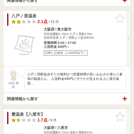
関連情報から探す
八戸ノ里温泉
お気に入
りに追加
2.1点
/ 33 件
大阪府 / 東大阪市
河内花園駅2.76km
八戸ノ里駅178m
近鉄奈良線 八戸ノ里駅より徒歩約3分
営業時間 6:00～27:00
入浴料金 600円～
日帰り
格安（1,000円以下）
八戸ノ里駅徒歩すぐの便利かつ営業時間の長いおおさか湯らり参
加の銭湯さん。 入浴料金440円にサウナが含まれる上に漢方薬
湯…
40代 男
性
関連情報から探す
豊温泉【八尾市】
お気に入
りに追加
1.7点
/ 8 件
大阪府 / 八尾市
河内花園駅3.21km
近鉄八尾駅823m