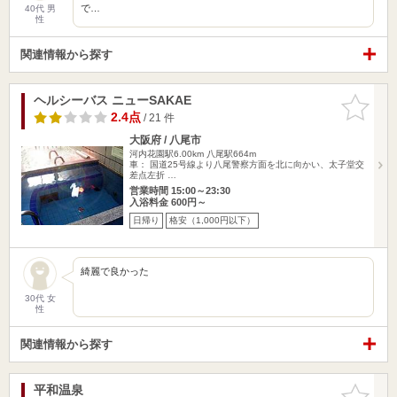
で…
40代 男
性
関連情報から探す
ヘルシーバス ニューSAKAE
お気に入
りに追加
2.4点
/ 21 件
大阪府 / 八尾市
河内花園駅6.00km
八尾駅664m
車： 国道25号線より八尾警察方面を北に向かい、太子堂交
差点左折 …
営業時間 15:00～23:30
入浴料金 600円～
日帰り
格安（1,000円以下）
綺麗で良かった
30代 女
性
関連情報から探す
平和温泉
お気に入