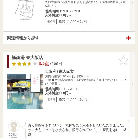
近鉄大阪線 近鉄八尾駅より徒歩約15分 近畿自動車道 八尾I
Cより…
営業時間 15:00～23:00
入浴料金 600円～
日帰り
格安（1,000円以下）
関連情報から探す
極楽湯 東大阪店
お気に入
りに追加
3.5点
/ 106 件
大阪府 / 東大阪市
河内花園駅3.61km
長田駅683m
・車 ■ 阪神高速道路・13号東大阪線「高井田出入口」、及
び「長田…
営業時間 6:00～26:00
入浴料金 600円～
日帰り
格安（1,000円以下）
良く掃除がされていて、気持ち良く入浴させていただきました。
サウナもマットを水洗され、消毒されていて、１時間おきに、釜
風…
50代～