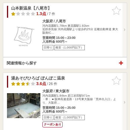
山本新温泉【八尾市】
お気に入
りに追加
1.3点
/ 7 件
大阪府 / 八尾市
河内花園駅1.78km
東花園駅1.92km
近鉄奈良線 河内花園駅より徒歩約25分 近畿自動車道 東大
阪南IC…
営業時間 15:00～23:00
入浴料金 600円～
日帰り
格安（1,000円以下）
関連情報から探す
湯あそびひろば ぽんぽこ温泉
お気に入
りに追加
3.6点
/ 26 件
大阪府 / 東大阪市
河内花園駅1.84km
若江岩田駅971m
・車： ■ 阪神高速道路・13号東大阪線「荒本出入口」よ
り、大阪府…
営業時間 15:00～25:00
入浴料金 600円～
日帰り
格安（1,000円以下）
クーポンあり