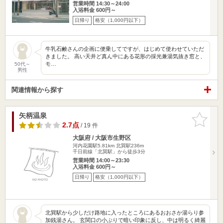
営業時間 14:30～24:00
入浴料金 600円～
日帰り
格安（1,000円以下）
牛乳石鹸さんの企画に便乗してですが、はじめて使わせていただ
きました。 高い天井ど真ん中にある花形の採光兼湯気抜き窓と、
モ…
50代～
男性
関連情報から探す
矢柄温泉
お気に入
りに追加
2.7点
/ 19 件
大阪府 / 大阪市生野区
河内花園駅5.81km
北巽駅236m
千日前線「北巽駅」から徒歩3分
営業時間 14:00～23:30
入浴料金 600円～
日帰り
格安（1,000円以下）
北巽駅から少しだけ路地に入ったところにあるおおさか湯らり参
加銭湯さん。 玄関口の小ぶりで暗い印象に反し、中は明るく綺麗