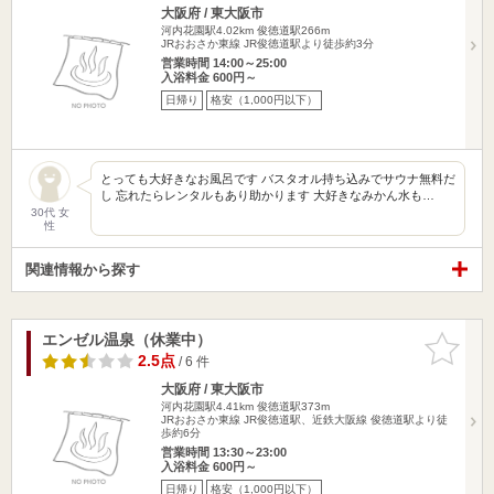
大阪府 / 東大阪市
河内花園駅4.02km
俊徳道駅266m
JRおおさか東線 JR俊徳道駅より徒歩約3分
営業時間 14:00～25:00
入浴料金 600円～
日帰り
格安（1,000円以下）
とっても大好きなお風呂です バスタオル持ち込みでサウナ無料だ
し 忘れたらレンタルもあり助かります 大好きなみかん水も…
30代 女
性
関連情報から探す
エンゼル温泉（休業中）
お気に入
りに追加
2.5点
/ 6 件
大阪府 / 東大阪市
河内花園駅4.41km
俊徳道駅373m
JRおおさか東線 JR俊徳道駅、近鉄大阪線 俊徳道駅より徒
歩約6分
営業時間 13:30～23:00
入浴料金 600円～
日帰り
格安（1,000円以下）