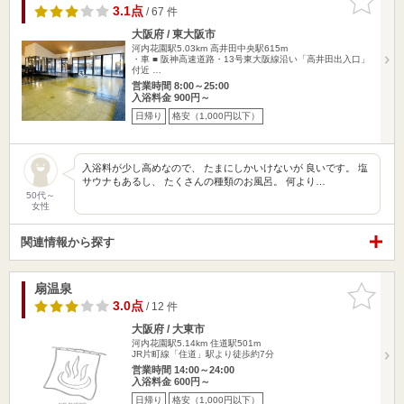
りに追加
3.1点
/ 67 件
大阪府 / 東大阪市
河内花園駅5.03km
高井田中央駅615m
・車 ■ 阪神高速道路・13号東大阪線沿い「高井田出入口」
付近 …
営業時間 8:00～25:00
入浴料金 900円～
日帰り
格安（1,000円以下）
入浴料が少し高めなので、 たまにしかいけないが 良いです。 塩
サウナもあるし、 たくさんの種類のお風呂。 何より…
50代～
女性
関連情報から探す
扇温泉
お気に入
りに追加
3.0点
/ 12 件
大阪府 / 大東市
河内花園駅5.14km
住道駅501m
JR片町線「住道」駅より徒歩約7分
営業時間 14:00～24:00
入浴料金 600円～
日帰り
格安（1,000円以下）