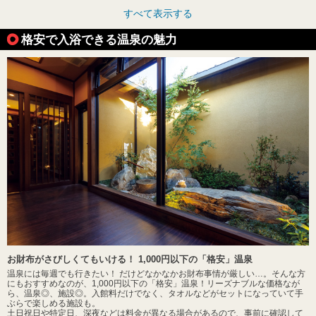
すべて表示する
格安で入浴できる温泉の魅力
お財布がさびしくてもいける！ 1,000円以下の「格安」温泉
温泉には毎週でも行きたい！ だけどなかなかお財布事情が厳しい…。そんな方
にもおすすめなのが、1,000円以下の「格安」温泉！リーズナブルな価格なが
ら、温泉◎、施設◎。入館料だけでなく、タオルなどがセットになっていて手
ぶらで楽しめる施設も。
土日祝日や特定日、深夜などは料金が異なる場合があるので、事前に確認して