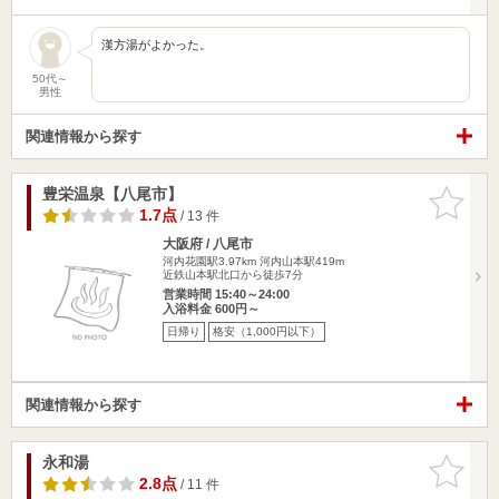
漢方湯がよかった。
50代～
男性
関連情報から探す
豊栄温泉【八尾市】
お気に入
りに追加
1.7点
/ 13 件
大阪府 / 八尾市
河内花園駅3.97km
河内山本駅419m
近鉄山本駅北口から徒歩7分
営業時間 15:40～24:00
入浴料金 600円～
日帰り
格安（1,000円以下）
関連情報から探す
永和湯
お気に入
りに追加
2.8点
/ 11 件