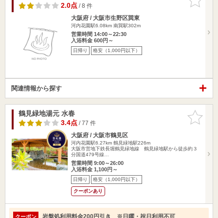
りに追加
2.0点
/ 8 件
大阪府 / 大阪市生野区巽東
河内花園駅6.08km
南巽駅302m
営業時間 14:00～22:30
入浴料金 600円～
日帰り
格安（1,000円以下）
関連情報から探す
鶴見緑地湯元 水春
お気に入
りに追加
3.4点
/ 77 件
大阪府 / 大阪市鶴見区
河内花園駅6.27km
鶴見緑地駅226m
大阪市営地下鉄長堀鶴見緑地線 鶴見緑地駅から徒歩約３
分国道479号線…
営業時間 9:00～26:00
入浴料金 1,100円～
日帰り
格安（1,000円以下）
クーポンあり
岩盤処利用料金200円引き ※日曜・祝日利用不可
クーポン