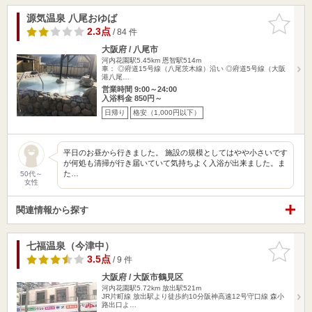
源気温泉 八尾おゆば
お気に入
りに追加
2.3点
/ 84 件
大阪府 / 八尾市
河内花園駅5.45km
恩智駅514m
車： ◎府道15号線（八尾茨木線）沿い ◎府道5号線（大阪
港八尾…
営業時間 9:00～24:00
入浴料金 850円～
日帰り
格安（1,000円以下）
平日のお昼から行きました。 施設の規模としてはやや小さいです
が何処も清掃が行き届いていて気持ちよく入浴が出来ました。ま
た…
50代～
女性
関連情報から探す
七福温泉（今津中）
お気に入
りに追加
3.5点
/ 9 件
大阪府 / 大阪市鶴見区
河内花園駅5.72km
放出駅521m
JR片町線 放出駅より徒歩約10分阪神高速12号守口線 森小
路出口よ…