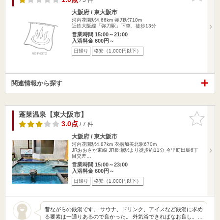
大阪府 / 東大阪市
河内花園駅4.66km
弥刀駅710m
近鉄大阪線「弥刀駅」下車、徒歩13分
営業時間 15:00～21:00
入浴料金 600円～
日帰り
格安（1,000円以下）
関連情報から探す
蓬莱温泉【東大阪市】
お気に入
りに追加
3.0点
/ 7 件
大阪府 / 東大阪市
河内花園駅4.87km
衣摺加美北駅670m
JRおおさか東線 JR長瀬駅より徒歩約11分 今里筋田島6丁
目交差…
営業時間 15:00～23:00
入浴料金 600円～
日帰り
格安（1,000円以下）
昔ながらの銭湯です。 サウナ、ドリンク、アイスなど銭湯に求め
る要素は一通りあるので良かった。 外気浴できればなお良し。…