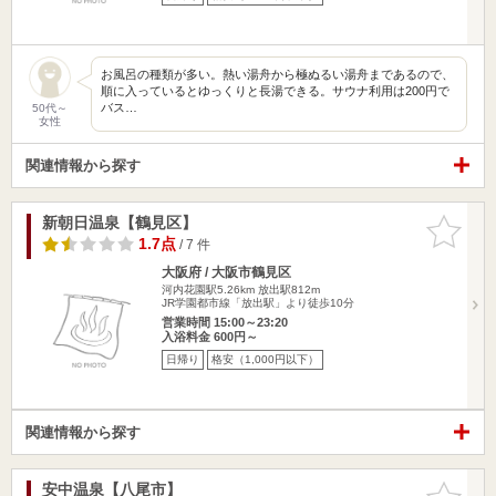
お風呂の種類が多い。熱い湯舟から極ぬるい湯舟まであるので、
順に入っているとゆっくりと長湯できる。サウナ利用は200円で
バス…
50代～
女性
関連情報から探す
新朝日温泉【鶴見区】
お気に入
りに追加
1.7点
/ 7 件
大阪府 / 大阪市鶴見区
河内花園駅5.26km
放出駅812m
JR学園都市線「放出駅」より徒歩10分
営業時間 15:00～23:20
入浴料金 600円～
日帰り
格安（1,000円以下）
関連情報から探す
安中温泉【八尾市】
お気に入