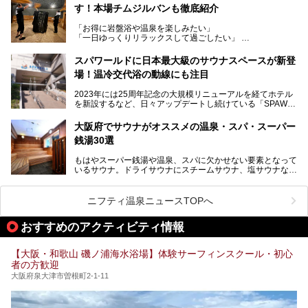
高い岩盤浴エリア、日本最大の台数を誇る最新AIフィットネ
す！本場チムジルバンも徹底紹介
今回のリニューアルでは、新たに登場した瞑想サウナをはじ
スマシンなど、見どころ満載の館内を詳しくご紹介します。
め、岩盤浴エリアや休憩スペースの充実、レストランなど、
「お得に岩盤浴や温泉を楽しみたい」
見どころが盛りだくさん。日常の疲れを癒やしたい方はもち
「一日ゆっくりリラックスして過ごしたい」
ろん、休日にゆったり過ごしたい方にもぴったりの内容とな
そんな方におすすめなのが、クーポンを使ってお得に長時間
っています。
利用できる「神州温泉 あるごの湯」です。
スパワールドに日本最大級のサウナスペースが新登
本記事では、そんなリニューアル後の注目ポイントを詳しく
場！温冷交代浴の動線にも注目
あるごの湯は、大阪府豊中市にある日帰り温浴施設で、阪急
紹介します。これから「鶴見緑地湯元水春」に訪れる方や、
宝塚線「三国駅」から徒歩約10分とアクセスも良好です。
より満足度の高い過ごし方をしたい方はぜひお読みくださ
2023年には25周年記念の大規模リニューアルを経てホテル
チムジルバン（岩盤浴）を中心に、発汗・リラックス・漫画
い。
を新設するなど、日々アップデートし続けている「SPAWO
タイムまで満喫できる長時間滞在型の施設なので、一日中ゆ
RLD HOTEL＆RESORT」（以下スパワールド）。
ったりと過ごしたいときにおすすめ。大うちわやタオルによ
そんなスパワールドが2025年11月15日（土）に、新たな浴
る迫力ある熱波パフォーマンスも毎日行われており、“とと
大阪府でサウナがオススメの温泉・スパ・スーパー
室や日本最大級140人収容の大規模サウナを携えてリニュー
のう”体験をしっかり楽しめるのもポイントです。
銭湯30選
アルオープン！浴室である4F・6Fそれぞれにリニューアル
が施されており、その総工費はなんと13.5億円！
さらに館内でくつろぐだけでなく、隣接するビルにはカラオ
もはやスーパー銭湯や温泉、スパに欠かせない要素となって
大規模リニューアルの全容を確認すべく、リニューアルプレ
ケやボウリングといった遊び場もあり、友人同士やカップル
いるサウナ。ドライサウナにスチームサウナ、塩サウナな
オープンイベントに行ってきました！今回はそのリニューア
で“遊び+癒し”の一日を過ごすのにもぴったり。
ど、いくつか異なるタイプが楽しめたり、水風呂や外気浴ス
ル部分の概要をお届けします。
ペース、ロウリュウなど、心ゆくまで楽しむためのサービス
今回は、あるごの湯を訪問し、チムジルバンやお風呂、食事
が充実した施設も多くみられます。
ニフティ温泉ニュースTOPへ
処にいたるまで魅力をたっぷり堪能してきたので、その全容
を詳しく紹介します！
今回はそんなサウナにこだわった、大阪府内のオススメ温
おすすめのアクティビティ情報
泉・銭湯・スパを30件紹介したいと思います！
【大阪・和歌山 磯ノ浦海水浴場】体験サーフィンスクール・初心
者の方歓迎
大阪府泉大津市曽根町2-1-11