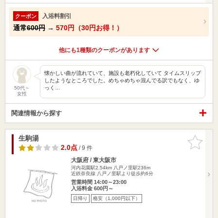
入浴料割引
クーポン
通常
600円
→
570円（30円お得！）
他にも1種類のクーポンがあります
懐かしい曲が流れていて、施設も老朽化していて タイムスリップ
したようなところでした。めちゃめちゃ混んでる訳でもなく、ゆ
っく…
50代～
女性
関連情報から探す
生駒湯
お気に入
りに追加
2.0点
/ 9 件
大阪府 / 東大阪市
河内花園駅2.54km
八戸ノ里駅236m
近鉄奈良線 八戸ノ里駅より徒歩約6分
営業時間 14:00～23:00
入浴料金 600円～
日帰り
格安（1,000円以下）