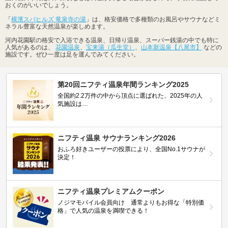
おくのがいいでしょう。
「
横濱スパヒルズ 竜泉寺の湯
」は、格安価格で多種類のお風呂やサウナなどミ
ネラル豊富な天然温泉が楽しめます。
河内花園駅の格安で入浴できる温泉、日帰り温泉、スーパー銭湯の中でも特に
人気があるのは、
花園温泉
、
宝来湯（瓜生堂）
、
山本新温泉【八尾市】
などの
施設です。ぜひ一度は足を運んでみてください。
第20回ニフティ温泉年間ランキング2025
全国約2.2万件の中から頂点に選ばれた、2025年の人
気施設は…
ニフティ温泉 サウナランキング2026
おふろ好きユーザーの投票により、全国No.1サウナが
決定！
ニフティ温泉プレミアムクーポン
ノジマモバイル会員向け 通常よりもお得な「特別価
格」で人気の温泉を満喫できる！