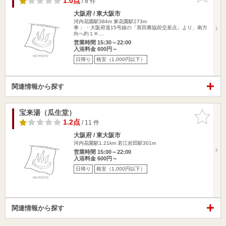
1.0点
/ 8 件
大阪府 / 東大阪市
河内花園駅384m
東花園駅273m
車： ・大阪府道15号線の「英田農協前交差点」より、南方
向へ約１Ｋ…
営業時間 15:30～22:00
入浴料金 600円～
日帰り
格安（1,000円以下）
関連情報から探す
宝来湯（瓜生堂）
お気に入
りに追加
1.2点
/ 11 件
大阪府 / 東大阪市
河内花園駅1.21km
若江岩田駅301m
営業時間 15:00～22:00
入浴料金 600円～
日帰り
格安（1,000円以下）
関連情報から探す