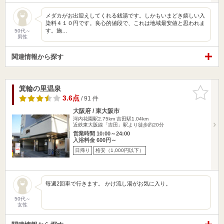
メダカがお出迎えしてくれる銭湯です。しかもいまどき嬉しい入
染料４１０円です。良心的値段で、これは地域最安値と思われま
す。施…
50代～
男性
関連情報から探す
箕輪の里温泉
お気に入
りに追加
3.6点
/ 91 件
大阪府 / 東大阪市
河内花園駅2.75km
吉田駅1.04km
近鉄東大阪線「吉田」駅より徒歩約20分
営業時間 10:00～24:00
入浴料金 600円～
日帰り
格安（1,000円以下）
毎週2回車で行きます。 かけ流し湯がお気に入り。
50代～
女性