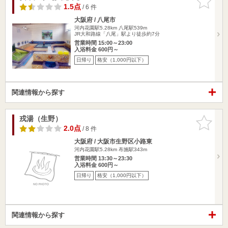
りに追加
1.5点
/ 6 件
大阪府 / 八尾市
河内花園駅5.28km
八尾駅539m
JR大和路線「八尾」駅より徒歩約7分
営業時間 15:00～23:00
入浴料金 600円～
日帰り
格安（1,000円以下）
関連情報から探す
戎湯（生野）
お気に入
りに追加
2.0点
/ 8 件
大阪府 / 大阪市生野区小路東
河内花園駅5.28km
布施駅343m
営業時間 13:30～23:30
入浴料金 600円～
日帰り
格安（1,000円以下）
関連情報から探す