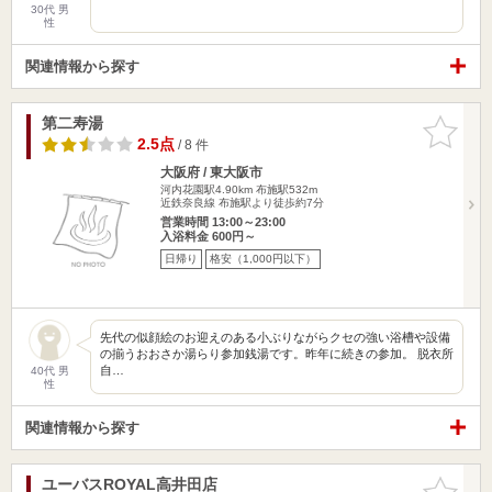
30代 男
性
関連情報から探す
第二寿湯
お気に入
りに追加
2.5点
/ 8 件
大阪府 / 東大阪市
河内花園駅4.90km
布施駅532m
近鉄奈良線 布施駅より徒歩約7分
営業時間 13:00～23:00
入浴料金 600円～
日帰り
格安（1,000円以下）
先代の似顔絵のお迎えのある小ぶりながらクセの強い浴槽や設備
の揃うおおさか湯らり参加銭湯です。昨年に続きの参加。 脱衣所
自…
40代 男
性
関連情報から探す
ユーバスROYAL高井田店
お気に入