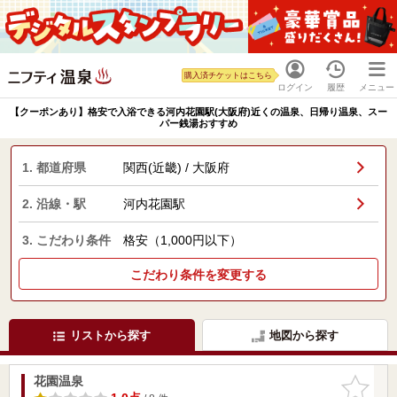
購入済チケットはこちら
ログイン
履歴
メニュー
【クーポンあり】格安で入浴できる河内花園駅(大阪府)近くの温泉、日帰り温泉、スー
パー銭湯おすすめ
1. 都道府県
関西(近畿) / 大阪府
2. 沿線・駅
河内花園駅
3. こだわり条件
格安（1,000円以下）
こだわり条件を変更する
リストから探す
地図から探す
花園温泉
お気に入
りに追加