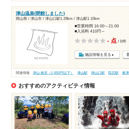
津山温泉(閉館しました)
岡山県 / 津山市 /
津山口駅1.29km
/
津山駅1.10km
■営業時間 16:00～21:00
■入浴料 410円～
- 点
/ 0件
施設情報を見る
関連情報
津山 格安（1,000円以下）
津山駅
津山口駅
院庄駅
東
おすすめのアクティビティ情報