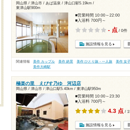
岡山県 / 津山市 / あば温泉 /
津山口駅5.19km
/
東津山駅900m
■営業時間 10:00～22:00
■入浴料 700円～
- 点
/ 0件
施設情報を見る
関連情報
美作 カップル
美作 絶景
美作 ひとり旅・一人旅
美作 女
美作大崎駅
極楽の里 えびす乃ゆ 河辺店
岡山県 / 津山市 /
津山口駅5.40km
/
東津山駅950m
■営業時間 10:00～23:30
■入浴料 700円～
4.3 点
/ 
施設情報を見る