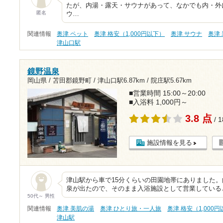
たが、内湯・露天・サウナがあって、なかでも内・外
匿名
ウ…
関連情報
奥津 ペット
奥津 格安（1,000円以下）
奥津 サウナ
奥津
津山口駅
鏡野温泉
岡山県 / 苫田郡鏡野町 /
津山口駅6.87km
/
院庄駅5.67km
■営業時間 15:00～20:00
■入浴料 1,000円～
3.8 点
/ 
施設情報を見る
津山駅から車で15分くらいの田園地帯にありました
泉が出たので、そのまま入浴施設として営業している
50代～ 男性
関連情報
奥津 美肌の湯
奥津 ひとり旅・一人旅
奥津 格安（1,000
津山駅