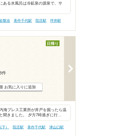
にある水風呂は冷鉱泉の源泉で、サ
 岩盤浴
美作千代駅
院庄駅
坪井駅
日帰り
>
18件
お気に入りに追加
。内海プレス工業所が井戸を掘ったら温
と聞きました。 夕方7時過ぎに行…
円以下）
院庄駅
美作千代駅
津山口駅