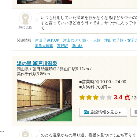
いつも利用していた温泉を行かなくなるほどサウナの
ずと言っていいほど通う日々です。サウナに入って仲
20代 女性
て…
関連情報
津山 子連れOK
津山 ひとり旅・一人旅
津山 女子旅・女子
美作大崎駅
高野駅
津山駅
湯の里 瀬戸川温泉
岡山県 / 苫田郡鏡野町 /
津山口駅6.12km
/
美作千代駅3.86km
■営業時間 10:00～24:00
■入浴料 700円～
3.4 点
/ 
施設情報を見る
のとろ温泉からの帰り道、看板を見つけて立ち寄りま