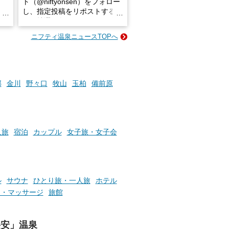
ト（@niftyonsen）をフォロー
し、指定投稿をリポストする
占い
と、抽選で各回26（ふろ）名
な
様（合計260名様）に選べるe-
ニフティ温泉ニュースTOPへ
ン
GIFT500円分をプレゼントい
たします。
楽し
ふろ
部
金川
野々口
牧山
玉柏
備前原
人旅
宿泊
カップル
女子旅・女子会
ル
サウナ
ひとり旅・一人旅
ホテル
テ・マッサージ
旅館
格安」温泉