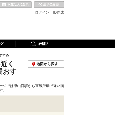
お気に入りの温泉
最近の履歴
ログイン
ID作成
グ
岩盤浴
すすめ
)近く
地図から探す
湯おす
ージでは津山口駅から直線距離で近い順
す。