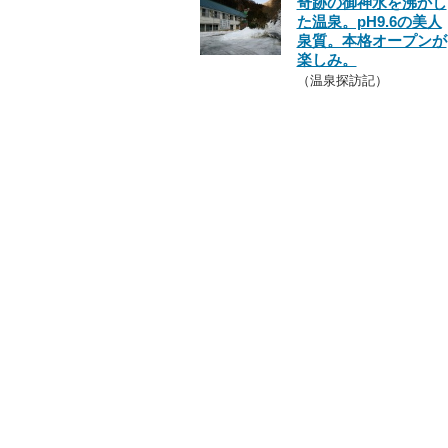
奇跡の御神水を沸かし
た温泉。pH9.6の美人
泉質。本格オープンが
楽しみ。
（温泉探訪記）