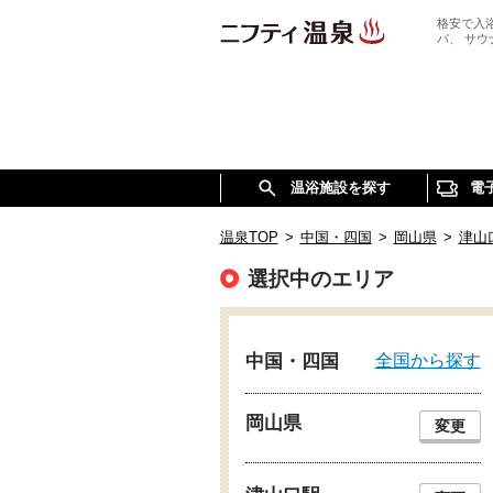
格安で入
パ、 サ
温浴施設を探す
電
温泉TOP
>
中国・四国
>
岡山県
>
津山
選択中のエリア
全国から探す
中国・四国
岡山県
変更