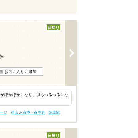
日帰り
>
7件
お気に入りに追加
体がぽかぽかになり、肌もつるつるにな
サージ
津山 お食事・食事処
院庄駅
日帰り