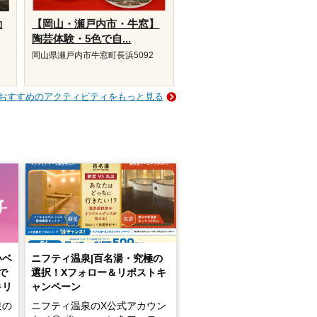
動
【岡山・瀬戸内市・牛窓】
陶芸体験・5色で自...
岡山県瀬戸内市牛窓町長浜5092
おすすめのアクティビティをもっと見る
いベ
ニフティ温泉|百名湯・究極の
で
選択！Xフォロー＆リポストキ
キリ
ャンペーン
設の
ニフティ温泉のX公式アカウン