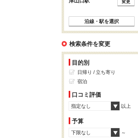
津山口駅
変更
沿線・駅を選択
検索条件を変更
目的別
日帰り / 立ち寄り
宿泊
口コミ評価
指定なし
以上
予算
下限なし
～