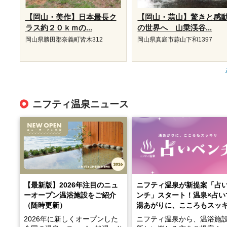
【岡山・美作】日本最長ク
【岡山・蒜山】驚きと感
ラス約２０ｋｍの...
の世界へ 山乗渓谷...
岡山県勝田郡奈義町皆木312
岡山県真庭市蒜山下和1397
ニフティ温泉ニュース
【最新版】2026年注目のニュ
ニフティ温泉が新提案「占
ーオープン温浴施設をご紹介
ンチ」スタート！温泉×占い
（随時更新）
湯あがりに、こころもスッ
2026年に新しくオープンした
ニフティ温泉から、温浴施