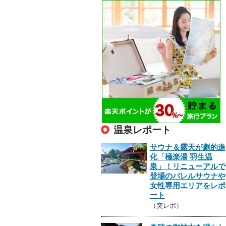
温泉レポート
サウナ＆露天が劇的進
化「極楽湯 羽生温
泉」！リニューアルで
登場のバレルサウナや
女性専用エリアをレポ
ート
（突レポ）