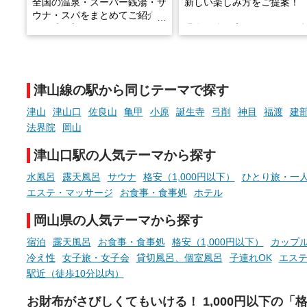
全国の温泉・スーパー銭湯・サ
新しい楽しみ方をご提案！
ウナ・スパをまとめてご紹介！
※随時更新しています
温泉で体を癒したあとに、
でこころもスッキリ──そん
天然温泉や露天風呂、注目のサ
新体験が楽しめる「占いベ
ウナなど、こだわりの魅力がつ
チ」を展開中♨
まったスポットが続々登場して
津山線の駅から同じテーマで探す
います。
手相やタロットなど気軽に
現地取材記事もあわせて紹介し
める占いで、“ととのう”お
津山
津山口
佐良山
亀甲
小原
誕生寺
弓削
神目
福渡
建
ていますので、気になる施設は
時間を、もっと特別に。
法界院
岡山
ぜひチェックして次のおでかけ
先の参考にしてみてください
津山口駅の人気テーマから探す
ね。
水風呂
露天風呂
サウナ
格安（1,000円以下）
ひとり旅・一
エステ・マッサージ
お食事・食事処
ホテル
岡山県の人気テーマから探す
宿泊
露天風呂
お食事・食事処
格安（1,000円以下）
カップ
冷え性
女子旅・女子会
貸切風呂、個室風呂
子連れOK
エス
駅近（徒歩10分以内）
お財布がさびしくてもいける！ 1,000円以下の「