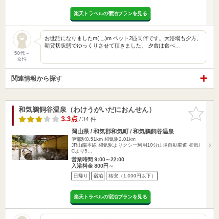
楽天トラベルの宿泊プランを見る
お世話になりましたm(._.)m ペット2匹同伴です。大浴場も夕方、
朝貸切状態でゆっくりさせて頂きました。 夕食は食べ…
50代～
女性
関連情報から探す
和気鵜飼谷温泉（わけうがいだにおんせん）
お気に入
りに追加
3.3点
/ 34 件
岡山県 / 和気郡和気町 / 和気鵜飼谷温泉
伊部駅8.51km
和気駅2.01km
JR山陽本線 和気駅よりクシー利用10分山陽自動車道 和気I
Cより5…
営業時間 9:00～22:00
入浴料金 800円～
日帰り
宿泊
格安（1,000円以下）
楽天トラベルの宿泊プランを見る