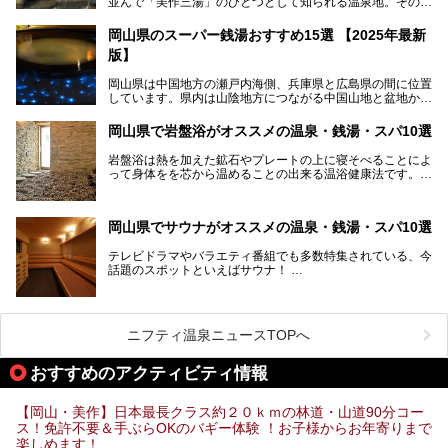
並んで「美作三湯」のひとつとして知られる温泉地。その泉
質は美人の湯として知られ、肌がスベスベになると評判で
す。
岡山県のスーパー銭湯おすすめ15選 【2025年最新
版】
この記事では、奥津温泉で宿泊におすすめの宿、観光スポッ
ト、そして日帰り温泉施設を詳しくご紹介！奥津温泉の魅力
岡山県は中国地方の瀬戸内海側、兵庫県と広島県の間に位置
を存分に味わい、癒しの旅を楽しんでくださいね。
しています。県内は山陰地方につながる中国山地と盆地から
成る北部、吉備高原など丘陵地帯が広がる中部、おだやかな
海に多数の島々が浮かぶ瀬戸内海に面した南部に分けられま
岡山県で岩盤浴がオススメの温泉・銭湯・スパ10選
す。年間を通じて降水量が少ない「晴れの国」で、モモやブ
ドウなど果物の栽培が盛んなうえ、その品質の高さは全国的
岩盤浴は熱を加えた鉱石やプレートの上に寝そべることによ
にも有名です。
って身体をを芯から温めることの出来る温浴健康法です。じ
んわりと身体の内部を温めて発汗を促すことでリラックス効
そんな岡山県には、山間部の自然を味わえる温泉から街中の
果だけではなく、代謝が高まり健康や美容にも良い影響が期
気軽に行ける入浴施設まで、さまざまなスーパー銭湯があり
待できます。今回はそんな岩盤浴にこだわった岡山県内のオ
ます。ここでは、岡山県で評判のスーパー銭湯をご紹介しま
岡山県でサウナがオススメの温泉・銭湯・スパ10選
ススメ温泉・銭湯・スパ10ヶ所を紹介させていただきま
しょう。
す。
テレビドラマやバラエティ番組でも多数特集されている、今
話題のスポットといえばサウナ！
「サ活」や「サ道」などという言葉も使われるほど、幅広い
年齢層から人気を集めています。
今回は、岡山県でサウナがおすすめの温泉や銭湯、スパを厳
選してご紹介！
ニフティ温泉ニュースTOPへ
血流が良くなるだけでなく美容効果やリラックス効果も期待
できるサウナで、内側から健康的な体を目指しましょう。
おすすめのアクティビティ情報
【岡山・美作】日本最長クラス約２０ｋｍの林道・山道90分コー
ス！免許不要＆手ぶらOKのバギー体験 ！お子様からお年寄りまで
楽しめます！