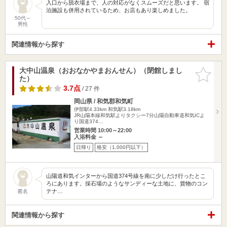
入口から脱衣場まで、人の対応がなくスムーズだと思います。 宿
泊施設も併用されているため、お店もあり楽しめました。
50代～
男性
関連情報から探す
大中山温泉（おおなかやまおんせん）（閉館しまし
お気に入
た）
りに追加
3.7点
/ 27 件
岡山県 / 和気郡和気町
伊部駅4.33km
和気駅3.18km
JR山陽本線和気駅よりタクシー7分山陽自動車道和気ICよ
り国道374…
営業時間 10:00～22:00
入浴料金 ～
日帰り
格安（1,000円以下）
山陽道和気インターから国道374号線を南に少しだけ行ったとこ
ろにあります。採石場のようなサンディーな土地に、貨物のコン
テナ…
匿名
関連情報から探す