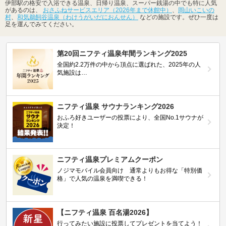
伊部駅の格安で入浴できる温泉、日帰り温泉、スーパー銭湯の中でも特に人気
があるのは、
おさふねサービスエリア（2026年まで休館中）
、
岡山いこいの
村
、
和気鵜飼谷温泉（わけうがいだにおんせん）
などの施設です。ぜひ一度は
足を運んでみてください。
第20回ニフティ温泉年間ランキング2025
全国約2.2万件の中から頂点に選ばれた、2025年の人
気施設は…
ニフティ温泉 サウナランキング2026
おふろ好きユーザーの投票により、全国No.1サウナが
決定！
ニフティ温泉プレミアムクーポン
ノジマモバイル会員向け 通常よりもお得な「特別価
格」で人気の温泉を満喫できる！
【ニフティ温泉 百名湯2026】
行ってみたい施設に投票してプレゼントを当てよう！