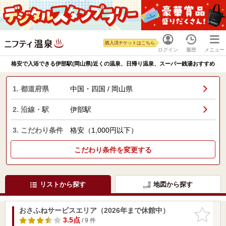
購入済チケットはこちら
ログイン
履歴
メニュー
格安で入浴できる伊部駅(岡山県)近くの温泉、日帰り温泉、スーパー銭湯おすすめ
1. 都道府県
中国・四国 / 岡山県
2. 沿線・駅
伊部駅
3. こだわり条件
格安（1,000円以下）
こだわり条件を変更する
リストから探す
地図から探す
おさふねサービスエリア（2026年まで休館中）
お気に入
りに追加
3.5点
/ 9 件