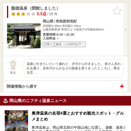
龍徳温泉（閉館しました）
お気に入
りに追加
3.3点
/ 18 件
岡山県 / 和気郡和気町
伊部駅9.88km
和気駅3.35km
山陽自動車道 和気ICより国道374号線経由6km
営業時間 8:30～21:00
入浴料金 ～
日帰り
格安（1,000円以下）
温泉に行きたいという連れと、夕方から行きました。 皆さん言わ
れる通り、吉井川からかなりの急坂を登りきったところに、異次
元空…
匿名
関連情報から探す
岡山県のニフティ温泉ニュース
奥津温泉の名宿4選とおすすめ観光スポット・グル
メまとめ
奥津温泉は、岡山県北部の中国山地に位置し、湯郷、湯原と