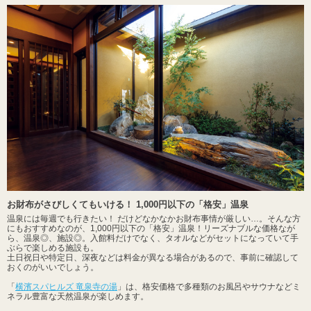
お財布がさびしくてもいける！ 1,000円以下の「格安」温泉
温泉には毎週でも行きたい！ だけどなかなかお財布事情が厳しい…。そんな方
にもおすすめなのが、1,000円以下の「格安」温泉！リーズナブルな価格なが
ら、温泉◎、施設◎。入館料だけでなく、タオルなどがセットになっていて手
ぶらで楽しめる施設も。
土日祝日や特定日、深夜などは料金が異なる場合があるので、事前に確認して
おくのがいいでしょう。
「
横濱スパヒルズ 竜泉寺の湯
」は、格安価格で多種類のお風呂やサウナなどミ
ネラル豊富な天然温泉が楽しめます。