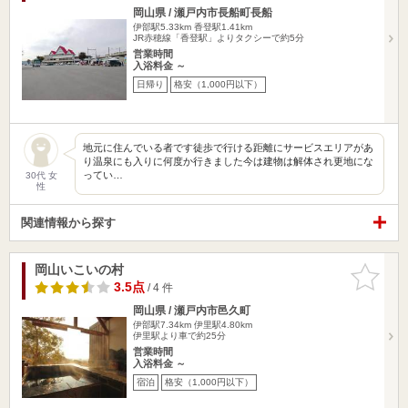
岡山県 / 瀬戸内市長船町長船
伊部駅5.33km
香登駅1.41km
JR赤穂線「香登駅」よりタクシーで約5分
営業時間
入浴料金 ～
日帰り
格安（1,000円以下）
地元に住んでいる者です徒歩で行ける距離にサービスエリアがあ
り温泉にも入りに何度か行きました今は建物は解体され更地にな
ってい…
30代 女
性
関連情報から探す
岡山いこいの村
お気に入
りに追加
3.5点
/ 4 件
岡山県 / 瀬戸内市邑久町
伊部駅7.34km
伊里駅4.80km
伊里駅より車で約25分
営業時間
入浴料金 ～
宿泊
格安（1,000円以下）