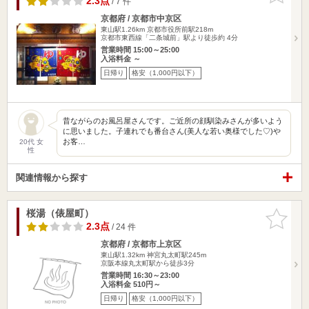
2.3点
/ 7 件
京都府 / 京都市中京区
東山駅1.26km
京都市役所前駅218m
京都市東西線「二条城前」駅より徒歩約 4分
営業時間 15:00～25:00
入浴料金 ～
日帰り
格安（1,000円以下）
昔ながらのお風呂屋さんです。ご近所の顔馴染みさんが多いよう
に思いました。子連れでも番台さん(美人な若い奥様でした♡)や
お客…
20代 女
性
関連情報から探す
桜湯（俵屋町）
お気に入
りに追加
2.3点
/ 24 件
京都府 / 京都市上京区
東山駅1.32km
神宮丸太町駅245m
京阪本線丸太町駅から徒歩3分
営業時間 16:30～23:00
入浴料金 510円～
日帰り
格安（1,000円以下）