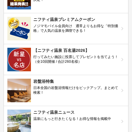
ニフティ温泉プレミアムクーポン
ノジマモバイル会員向け 通常よりもお得な「特別価
格」で人気の温泉を満喫できる！
【ニフティ温泉 百名湯2026】
行ってみたい施設に投票してプレゼントを当てよう！
（全10回開催 / 合計260名様）
岩盤浴特集
日本全国の岩盤浴情報だけをピックアップ。まとめて
検索！
ニフティ温泉ニュース
温泉にもっと行きたくなる！お得な情報を掲載中