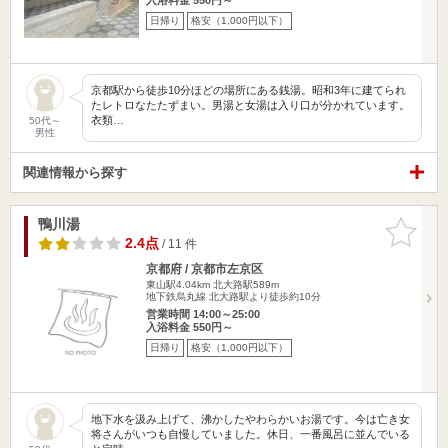
日帰り
格安（1,000円以下）
京都駅から徒歩10分ほどの場所にある銭湯。昭和3年に建てられ
たレトロなたたずまい。男湯と女湯は入り口が分かれています。
衣類…
50代～
男性
関連情報から探す
鴨川湯
お気に入
りに追加
2.4点
/ 11 件
京都府 / 京都市左京区
東山駅4.04km
北大路駅589m
地下鉄烏丸線 北大路駅より徒歩約10分
営業時間 14:00～25:00
入浴料金 550円～
日帰り
格安（1,000円以下）
地下水を汲み上げて、沸かしたやわらかいお湯です。今は亡き女
将さんがいつも自慢していました。休日、一番風呂に並んでいる