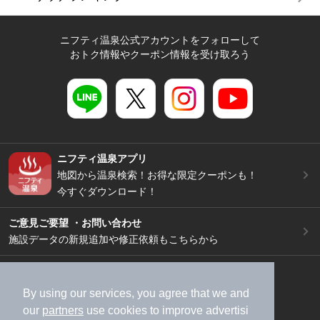
ニフティ温泉公式アカウントをフォローして
おトク情報やクーポン情報を受け取ろう
ニフティ温泉アプリ
地図から温泉検索！お得な限定クーポンも！
今すぐダウンロード！
ご意見ご要望 ・お問い合わせ
施設データの新規追加や修正依頼もこちらから
スマートフォン
/
PC
加盟店募集（資料請求）
広告出稿のご案内
By using our services, you agree that we and
our
partners
use cookies to improve advertisi
利用規約
ライフスタイルMEMBERS+規約