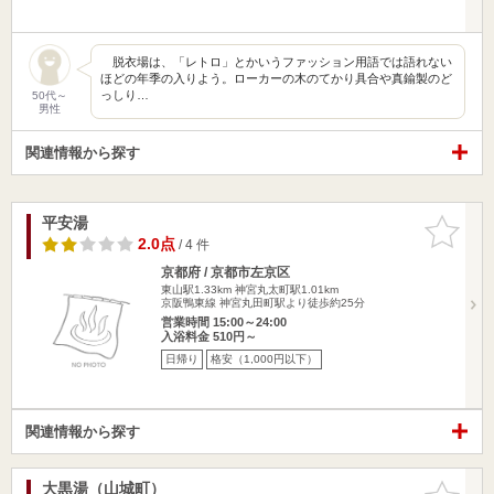
脱衣場は、「レトロ」とかいうファッション用語では語れない
ほどの年季の入りよう。ローカーの木のてかり具合や真鍮製のど
っしり…
50代～
男性
関連情報から探す
平安湯
お気に入
りに追加
2.0点
/ 4 件
京都府 / 京都市左京区
東山駅1.33km
神宮丸太町駅1.01km
京阪鴨東線 神宮丸田町駅より徒歩約25分
営業時間 15:00～24:00
入浴料金 510円～
日帰り
格安（1,000円以下）
関連情報から探す
大黒湯（山城町）
お気に入