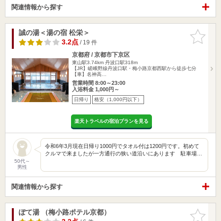
関連情報から探す
誠の湯＜湯の宿 松栄＞
お気に入
りに追加
3.2点
/ 19 件
京都府 / 京都市下京区
東山駅3.74km
丹波口駅318m
【JR】嵯峨野線丹波口駅・梅小路京都西駅から徒歩七分
【車】名神高…
営業時間 8:00～23:00
入浴料金 1,000円～
日帰り
格安（1,000円以下）
楽天トラベルの宿泊プランを見る
令和6年3月現在日帰り1000円でタオル付は1200円です。初めて
クルマで来ましたが一方通行の狭い道沿いにあります 駐車場…
50代～
男性
関連情報から探す
ぽて湯 （梅小路ポテル京都）
お気に入
りに追加