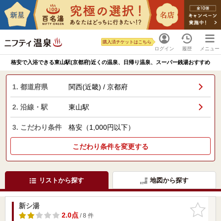
購入済チケットはこちら
ログイン
履歴
メニュー
格安で入浴できる東山駅(京都府)近くの温泉、日帰り温泉、スーパー銭湯おすすめ
1. 都道府県
関西(近畿) / 京都府
2. 沿線・駅
東山駅
3. こだわり条件
格安（1,000円以下）
こだわり条件を変更する
リストから探す
地図から探す
新シ湯
お気に入
りに追加
2.0点
/ 8 件