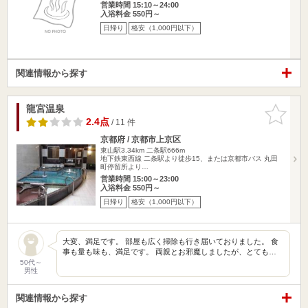
営業時間 15:10～24:00
入浴料金 550円～
日帰り
格安（1,000円以下）
関連情報から探す
龍宮温泉
お気に入
りに追加
2.4点
/ 11 件
京都府 / 京都市上京区
東山駅3.34km
二条駅666m
地下鉄東西線 二条駅より徒歩15、または京都市バス 丸田
町停留所より…
営業時間 15:00～23:00
入浴料金 550円～
日帰り
格安（1,000円以下）
大変、満足です。 部屋も広く掃除も行き届いておりました。 食
事も量も味も、満足です。 両親とお邪魔しましたが、とても…
50代～
男性
関連情報から探す