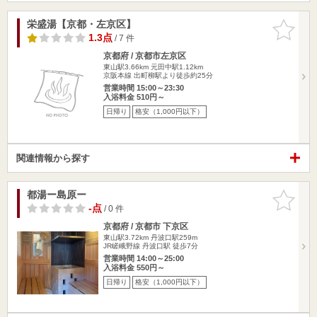
栄盛湯【京都・左京区】
お気に入
りに追加
1.3点
/ 7 件
京都府 / 京都市左京区
東山駅3.66km
元田中駅1.12km
京阪本線 出町柳駅より徒歩約25分
営業時間 15:00～23:30
入浴料金 510円～
日帰り
格安（1,000円以下）
関連情報から探す
都湯ー島原ー
お気に入
りに追加
-点
/ 0 件
京都府 / 京都市 下京区
東山駅3.72km
丹波口駅259m
JR嵯峨野線 丹波口駅 徒歩7分
営業時間 14:00～25:00
入浴料金 550円～
日帰り
格安（1,000円以下）