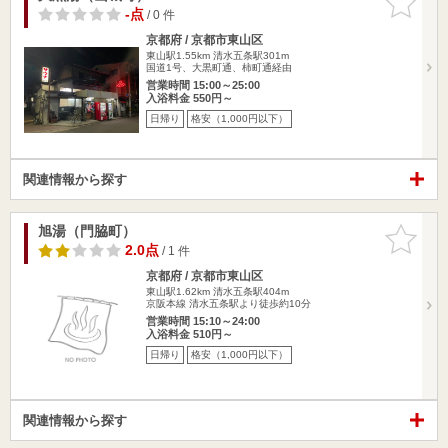
りに追加
-点
/ 0 件
京都府 / 京都市東山区
東山駅1.55km
清水五条駅301m
国道1号、大黒町通、柿町通経由
営業時間 15:00～25:00
入浴料金 550円～
日帰り
格安（1,000円以下）
関連情報から探す
旭湯（門脇町）
お気に入
りに追加
2.0点
/ 1 件
京都府 / 京都市東山区
東山駅1.62km
清水五条駅404m
京阪本線 清水五条駅より徒歩約10分
営業時間 15:10～24:00
入浴料金 510円～
日帰り
格安（1,000円以下）
関連情報から探す