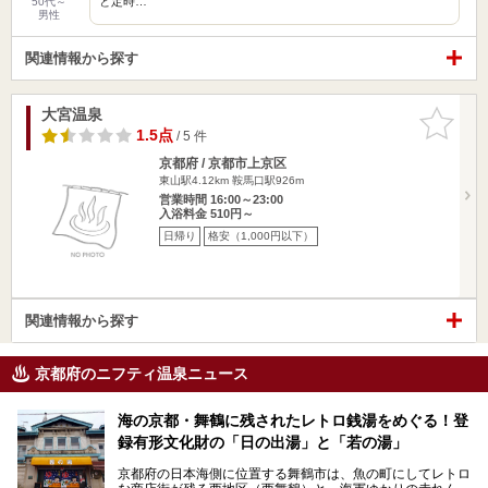
と定時…
50代～
男性
関連情報から探す
大宮温泉
お気に入
りに追加
1.5点
/ 5 件
京都府 / 京都市上京区
東山駅4.12km
鞍馬口駅926m
営業時間 16:00～23:00
入浴料金 510円～
日帰り
格安（1,000円以下）
関連情報から探す
京都府のニフティ温泉ニュース
海の京都・舞鶴に残されたレトロ銭湯をめぐる！登
録有形文化財の「日の出湯」と「若の湯」
京都府の日本海側に位置する舞鶴市は、魚の町にしてレトロ