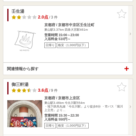
壬生湯
お気に入
りに追加
2.0点
/ 3 件
京都府 / 京都市中京区壬生辻町
東山駅3.37km
四条大宮駅461m
営業時間 15:00～23:00
入浴料金 510円～
日帰り
格安（1,000円以下）
関連情報から探す
御三軒湯
お気に入
りに追加
3.6点
/ 9 件
京都府 / 京都市上京区
東山駅3.46km
今出川駅554m
・地下鉄烏丸線「今出川駅」より徒歩8分 ・市バス「堀川
上立売」より…
営業時間 15:30～22:30
入浴料金 550円～
日帰り
格安（1,000円以下）