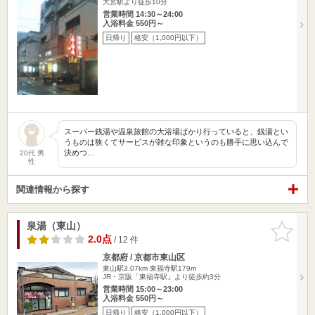
大宮駅より徒歩10分
営業時間 14:30～24:00
入浴料金 550円～
日帰り
格安（1,000円以下）
スーパー銭湯や温泉旅館の大浴場ばかり行っていると、銭湯とい
うものは狭くてサービスが雑な印象というのも勝手に思い込んで
決めつ…
20代 男
性
関連情報から探す
泉湯（東山）
お気に入
りに追加
2.0点
/ 12 件
京都府 / 京都市東山区
東山駅3.07km
東福寺駅179m
JR・京阪「東福寺駅」より徒歩約3分
営業時間 15:00～23:00
入浴料金 550円～
日帰り
格安（1,000円以下）