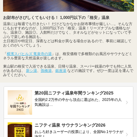
お財布がさびしくてもいける！ 1,000円以下の「格安」温泉
温泉には毎週でも行きたい！ だけどなかなかお財布事情が厳しい…。そんな方
にもおすすめなのが、1,000円以下の「格安」温泉！リーズナブルな価格なが
ら、温泉◎、施設◎。入館料だけでなく、タオルなどがセットになっていて手
ぶらで楽しめる施設も。
土日祝日や特定日、深夜などは料金が異なる場合があるので、事前に確認して
おくのがいいでしょう。
「
横濱スパヒルズ 竜泉寺の湯
」は、格安価格で多種類のお風呂やサウナなどミ
ネラル豊富な天然温泉が楽しめます。
東山駅の格安で入浴できる温泉、日帰り温泉、スーパー銭湯の中でも特に人気
があるのは、
新シ湯
、
孫橋湯
、
銀座湯
などの施設です。ぜひ一度は足を運んで
みてください。
第20回ニフティ温泉年間ランキング2025
全国約2.2万件の中から頂点に選ばれた、2025年の人
気施設は…
ニフティ温泉 サウナランキング2026
おふろ好きユーザーの投票により、全国No.1サウナが
決定！