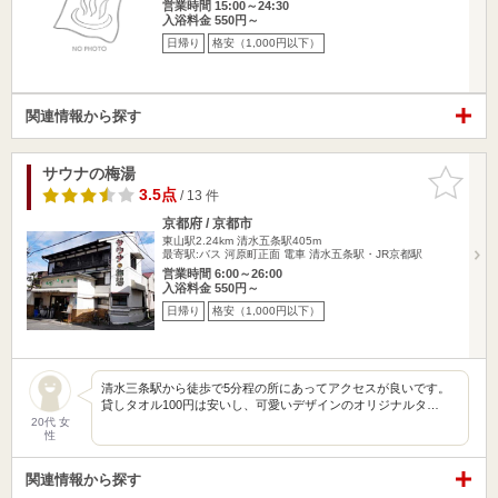
営業時間 15:00～24:30
入浴料金 550円～
日帰り
格安（1,000円以下）
関連情報から探す
サウナの梅湯
お気に入
りに追加
3.5点
/ 13 件
京都府 / 京都市
東山駅2.24km
清水五条駅405m
最寄駅:バス 河原町正面 電車 清水五条駅・JR京都駅
営業時間 6:00～26:00
入浴料金 550円～
日帰り
格安（1,000円以下）
清水三条駅から徒歩で5分程の所にあってアクセスが良いです。
貸しタオル100円は安いし、可愛いデザインのオリジナルタ…
20代 女
性
関連情報から探す