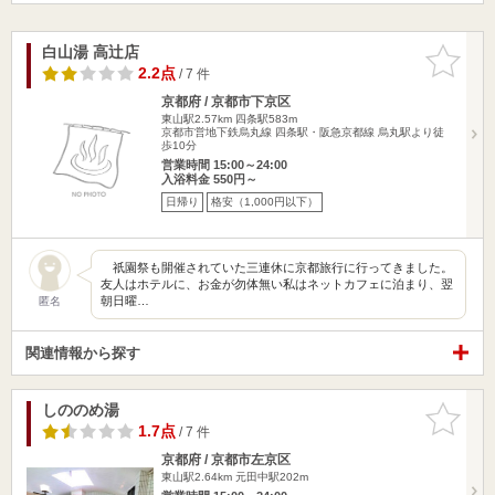
白山湯 高辻店
お気に入
りに追加
2.2点
/ 7 件
京都府 / 京都市下京区
東山駅2.57km
四条駅583m
京都市営地下鉄烏丸線 四条駅・阪急京都線 烏丸駅より徒
歩10分
営業時間 15:00～24:00
入浴料金 550円～
日帰り
格安（1,000円以下）
祇園祭も開催されていた三連休に京都旅行に行ってきました。
友人はホテルに、お金が勿体無い私はネットカフェに泊まり、翌
朝日曜…
匿名
関連情報から探す
しののめ湯
お気に入
りに追加
1.7点
/ 7 件
京都府 / 京都市左京区
東山駅2.64km
元田中駅202m