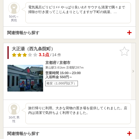
電気風呂ビリビリ⚡️⚡️ やっぱり良いわ‼️ サウナも清潔で隅々まで
掃除が行き渡ってこじんまりとしてますが下町の銭湯、…
50代～
男性
関連情報から探す
大正湯（西九条院町）
お気に入
りに追加
3.1点
/ 14 件
京都府 / 京都市
東山駅3.61km
京都駅287m
営業時間 15:00～23:00
入浴料金 550円～
格安（1,000円以下）
旅行帰りに利用。大きな荷物の置き場を提供してくれました。店
内は清潔で気持ちよく利用できました。
30代 男
性
関連情報から探す