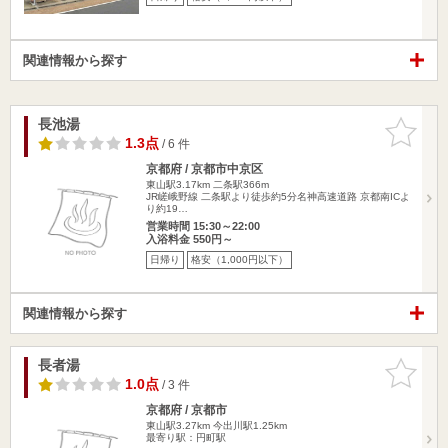
関連情報から探す
長池湯
お気に入
りに追加
1.3点
/ 6 件
京都府 / 京都市中京区
東山駅3.17km
二条駅366m
JR嵯峨野線 二条駅より徒歩約5分名神高速道路 京都南ICよ
り約19…
営業時間 15:30～22:00
入浴料金 550円～
日帰り
格安（1,000円以下）
関連情報から探す
長者湯
お気に入
りに追加
1.0点
/ 3 件
京都府 / 京都市
東山駅3.27km
今出川駅1.25km
最寄り駅：円町駅