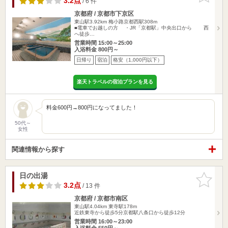
3.2点
/ 6 件
京都府 / 京都市下京区
東山駅3.92km
梅小路京都西駅308m
■電車でお越しの方 ・JR「京都駅」中央出口から 西
へ徒歩…
営業時間 15:00～25:00
入浴料金 800円～
日帰り
宿泊
格安（1,000円以下）
楽天トラベルの宿泊プランを見る
料金600円→800円になってました！
50代～
女性
関連情報から探す
日の出湯
お気に入
りに追加
3.2点
/ 13 件
京都府 / 京都市南区
東山駅4.04km
東寺駅178m
近鉄東寺から徒歩5分京都駅八条口から徒歩12分
営業時間 16:00～23:00
入浴料金 550円～