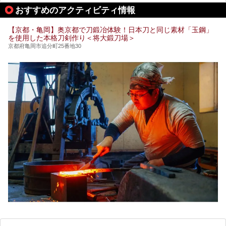
おすすめのアクティビティ情報
【京都・亀岡】奥京都で刀鍛冶体験！日本刀と同じ素材「玉鋼」
を使用した本格刀剣作り＜将大鍛刀場＞
京都府亀岡市追分町25番地30