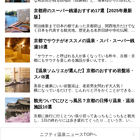
な商店街が残る西地区（西舞鶴）と、海軍ゆかりの赤れんが
パークや海上自衛隊施設のある東地区（東舞鶴）に分けられ
ます。今回案内するのは西地区に今も残る2軒の銭湯「日の
京都府のスーパー銭湯おすすめ17選【2025年最新
出湯」と「若の湯」。いずれも国の登録有形文化財に指定さ
版】
れた歴史ある建物でありながら、今も現役のお風呂屋さんで
す。
明治維新まで日本の都であった京都府は、関西地方だけでな
く日本を代表する観光地。歴史ある名所旧跡や寺社仏閣、そ
漁師町や商店街で働く人々を支えてきたこの2軒の銭湯とと
して古都ならではの文化が魅力です。
もに、立ち寄りたい舞鶴の観光スポットや温浴施設を紹介し
ます。
京都でサウナがオススメの温泉・スパ・スーパー銭
今回は、そんな京都府で2025年現在おすすめのスーパー銭
湯10選
湯を紹介します。
───
有名な観光名所のすぐ近くにある日帰り入浴施設から、山間
提供元：京都府舞鶴市【PR】
「サウナー」と呼ばれる人が多くなっている昨今、古都・京
部でレジャー気分を満喫できる温泉施設まで、好みのスーパ
この記事は京都府舞鶴市のPR記事です。
都にもサウナを楽しめる施設が多いんです。
ー銭湯を探してみてくださいね。
自分の好きなサウナを探すのもいいですが、さまざまなサウ
【温泉ソムリエが選んだ】京都のおすすめ岩盤浴・
ナを体感してみたいですよね。
スパ8選
今回は京都府の中心や郊外、温泉地にある施設など、サウナ
美容と健康にいい岩盤浴は、老若男女問わず大人気！
のある温浴施設を紹介します。
横になっているだけで、じんわりと汗をかくことができるの
で、簡単にデトックスができますよ♪
ぜひ参考にして、京都府の方や、観光に出かけた時などにサ
ウナを楽しみましょう！
観光ついでにひとっ風呂？京都の日帰り温泉・温浴
地元の方はもちろん、旅先としても人気の京都。
施設10選
観光のついでに岩盤浴のある温泉に浸かってリフレッシュす
るのも良さそうですね！
京都に旅行に行くとつい張り切ってあっちもこっちもと観光
し、1日の終わりには歩き疲れてぐったり…という方、いま
今回は京都にある岩盤浴のある施設をピックアップしてご紹
せんか？（私です）
介します！
そんな疲れた身体には温泉です！京都には、市内にも郊外に
も素晴らしい温泉がたくさんあります。そこで、日帰り利用
ニフティ温泉ニュースTOPへ
できるおすすめの温泉・温浴施設をまとめてみました。