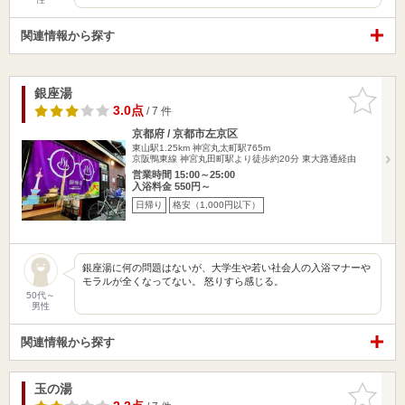
関連情報から探す
銀座湯
お気に入
りに追加
3.0点
/ 7 件
京都府 / 京都市左京区
東山駅1.25km
神宮丸太町駅765m
京阪鴨東線 神宮丸田町駅より徒歩約20分 東大路通経由
営業時間 15:00～25:00
入浴料金 550円～
日帰り
格安（1,000円以下）
銀座湯に何の問題はないが、大学生や若い社会人の入浴マナーや
モラルが全くなってない。 怒りすら感じる。
50代～
男性
関連情報から探す
玉の湯
お気に入
りに追加