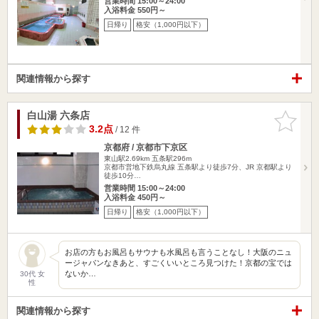
営業時間 15:00～24:00
入浴料金 550円～
日帰り
格安（1,000円以下）
関連情報から探す
白山湯 六条店
お気に入
りに追加
3.2点
/ 12 件
京都府 / 京都市下京区
東山駅2.69km
五条駅296m
京都市営地下鉄烏丸線 五条駅より徒歩7分、JR 京都駅より
徒歩10分…
営業時間 15:00～24:00
入浴料金 450円～
日帰り
格安（1,000円以下）
お店の方もお風呂もサウナも水風呂も言うことなし！大阪のニュ
ージャパンなきあと、すごくいいところ見つけた！京都の宝では
ないか…
30代 女
性
関連情報から探す