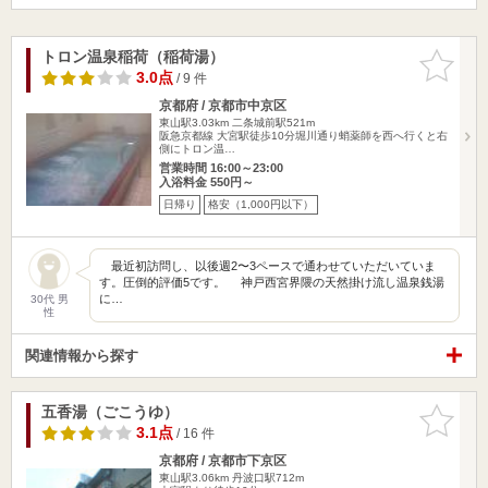
トロン温泉稲荷（稲荷湯）
お気に入
りに追加
3.0点
/ 9 件
京都府 / 京都市中京区
東山駅3.03km
二条城前駅521m
阪急京都線 大宮駅徒歩10分堀川通り蛸薬師を西へ行くと右
側にトロン温…
営業時間 16:00～23:00
入浴料金 550円～
日帰り
格安（1,000円以下）
最近初訪問し、以後週2〜3ペースで通わせていただいていま
す。圧倒的評価5です。 神戸西宮界隈の天然掛け流し温泉銭湯
に…
30代 男
性
関連情報から探す
五香湯（ごこうゆ）
お気に入
りに追加
3.1点
/ 16 件
京都府 / 京都市下京区
東山駅3.06km
丹波口駅712m