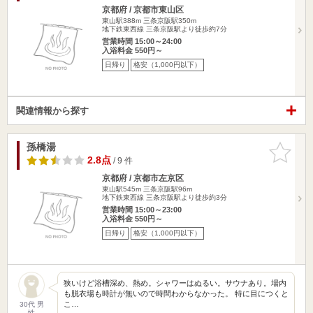
京都府 / 京都市東山区
東山駅388m
三条京阪駅350m
地下鉄東西線 三条京阪駅より徒歩約7分
営業時間 15:00～24:00
入浴料金 550円～
日帰り
格安（1,000円以下）
関連情報から探す
孫橋湯
お気に入
りに追加
2.8点
/ 9 件
京都府 / 京都市左京区
東山駅545m
三条京阪駅96m
地下鉄東西線 三条京阪駅より徒歩約3分
営業時間 15:00～23:00
入浴料金 550円～
日帰り
格安（1,000円以下）
狭いけど浴槽深め、熱め。シャワーはぬるい。サウナあり。場内
も脱衣場も時計が無いので時間わからなかった。 特に目につくと
こ…
30代 男
性