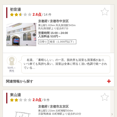
初音湯
お気に入
りに追加
2.6点
/ 14 件
京都府 / 京都市中京区
東山駅1.62km
烏丸御池駅343m
烏丸御池駅より徒歩約7分
営業時間 15:00～24:00
入浴料金 510円～
日帰り
格安（1,000円以下）
名湯。「素晴らしい」の一言。脱衣所も浴室も清潔感があり、
いつ来ても気持ち良い。浴室は全体に明るく淡い色調で統一され
ている…
50代～
男性
関連情報から探す
東山湯
お気に入
りに追加
2.0点
/ 9 件
京都府 / 京都市左京区
東山駅2.21km
出町柳駅504m
京阪鴨東線 出町柳駅より徒歩約10分