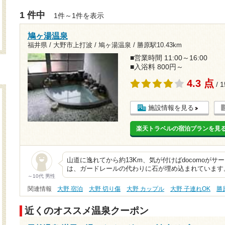
1 件中
1件～1件を表示
鳩ヶ湯温泉
福井県 / 大野市上打波 / 鳩ヶ湯温泉 /
勝原駅10.43km
■営業時間 11:00～16:00
■入浴料 800円～
4.3 点
/ 
施設情報を見る
楽天トラベルの宿泊プランを見
山道に逸れてから約13Km、気が付けばdocomoが
は、ガードレールの代わりに石が埋め込まれています
～10代 男性
関連情報
大野 宿泊
大野 切り傷
大野 カップル
大野 子連れOK
勝
近くのオススメ温泉クーポン