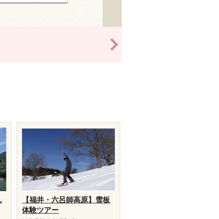
>
九
【福井・六呂師高原】雪板
体験ツアー