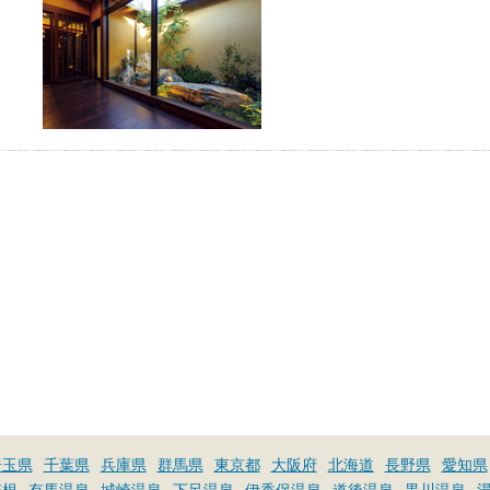
おふろパス会員様なら、この特
別なひとときを「毎月10分無
料」でご利用いただけます。
お湯で体がほぐれたら、次は占
い師さんとお話しして、心もほ
ぐしてみませんか？
埼玉県
千葉県
兵庫県
群馬県
東京都
大阪府
北海道
長野県
愛知県