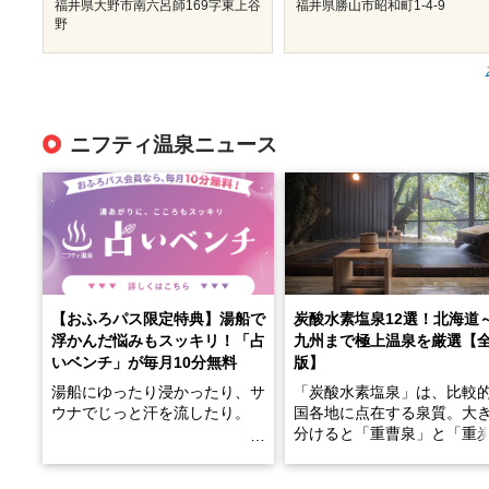
福井県大野市南六呂師169字東上谷
福井県勝山市昭和町1-4-9
野
ニフティ温泉ニュース
【おふろパス限定特典】湯船で
炭酸水素塩泉12選！北海道
浮かんだ悩みもスッキリ！「占
九州まで極上温泉を厳選【
いベンチ」が毎月10分無料
版】
湯船にゆったり浸かったり、サ
「炭酸水素塩泉」は、比較
ウナでじっと汗を流したり。
国各地に点在する泉質。大
分けると「重曹泉」と「重
土類泉」に分かれます。