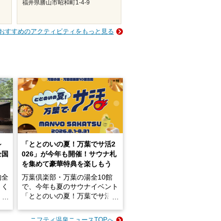
福井県勝山市昭和町1-4-9
おすすめのアクティビティをもっと見る
～
「ととのいの夏！万葉でサ活2
全国
026」が今年も開催！サウナ札
を集めて豪華特典を楽しもう
的全
万葉倶楽部・万葉の湯全10館
きく
で、今年も夏のサウナイベント
炭酸
「ととのいの夏！万葉でサ活2
026」が開催されます！
ニフティ温泉ニュースTOPへ