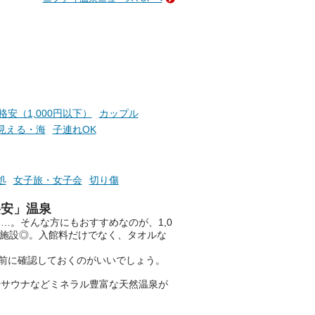
成分
2026年8月1日（土）～8月31
かつ
日（月）までの開催期間中は、
いで
サウナ飯やサウナドリンク、岩
盤浴の利用などで「万葉サウナ
札」を集めることで、オリジナ
か
ルグッズや無料券などの特典と
素塩
交換可能。
て
け流
さらに、各館ではアロマロウリ
格安（1,000円以下）
カップル
つ
ュやアウフグースなど、サウナ
見える・海
子連れOK
施設
好きにはたまらない多彩なイベ
ントも予定されています。ぜひ
チェックしてください！
処
女子旅・女子会
切り傷
───
提供元：万葉倶楽部株式会社
格安」温泉
【PR】
…。そんな方にもおすすめなのが、1,0
この記事は万葉倶楽部株式会社
、施設◎。入館料だけでなく、タオルな
のPR記事です。
前に確認しておくのがいいでしょう。
やサウナなどミネラル豊富な天然温泉が