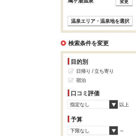
鳩ヶ湯温泉
変更
温泉エリア・温泉地を選択
検索条件を変更
目的別
日帰り / 立ち寄り
宿泊
口コミ評価
指定なし
以上
予算
下限なし
～