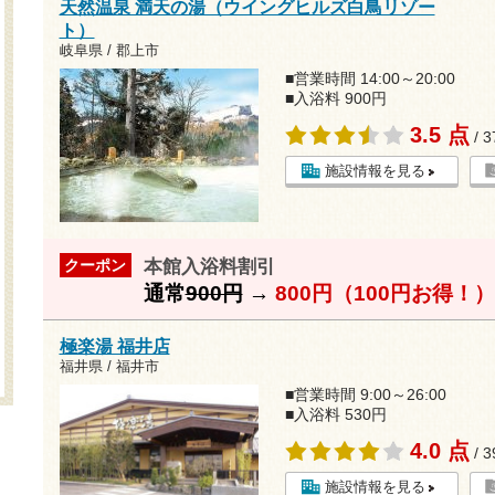
天然温泉 満天の湯（ウイングヒルズ白鳥リゾー
ト）
岐阜県 / 郡上市
■営業時間 14:00～20:00
■入浴料 900円
3.5 点
/ 
施設情報を見る
本館入浴料割引
クーポン
通常
900円
→
800円（100円お得！）
極楽湯 福井店
福井県 / 福井市
■営業時間 9:00～26:00
■入浴料 530円
4.0 点
/ 
施設情報を見る