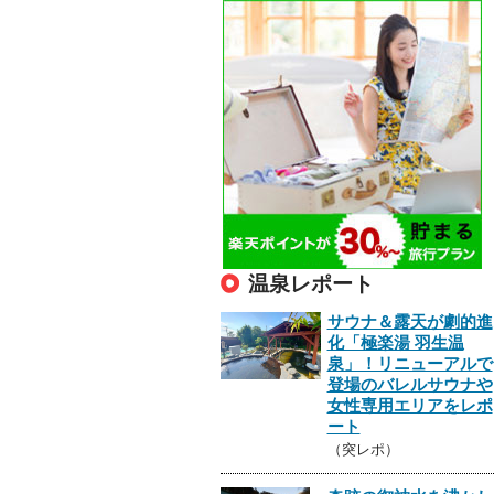
温泉レポート
サウナ＆露天が劇的進
化「極楽湯 羽生温
泉」！リニューアルで
登場のバレルサウナや
女性専用エリアをレポ
ート
（突レポ）