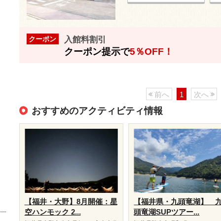
入館料割引
クーポン
クーポン提示で
5％OFF！
前へ
1
次へ
おすすめのアクティビティ情報
【福井・大野】8月開催：星
【福井県・九頭竜湖】 
空ハンモック 2...
頭竜湖SUPツアー...