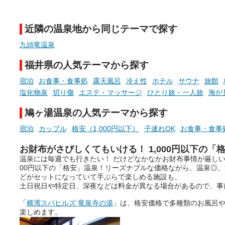
そんな「一人でぼんやり過ごす
また硫黄や鉄分などの特殊
時間」、ふだん後回しにしてい
が混ざり合うことで、複雑
た「これからのこと」や「ちょ
多様な個性を持つことも多
近隣の温泉地から同じテーマで探す
っとした悩み」が、頭に浮かん
す。
でくることはありませんか？
九頭竜温泉
今回は筆者自ら入浴した中
ら、日本各地にある炭酸水
福井県の人気テーマから探す
泉を12施設セレクト。すべ
お風呂でリラックスしているか
日帰り入浴可能で、源泉か
宿泊
お食事・食事処
露天風呂
冷え性
ホテル
サウナ
旅館
らこそ向き合える、大切な自分
しと泉質の良さにこだわり
塩化物泉
切り傷
エステ・マッサージ
ひとり旅・一人旅
海が
の本音。
つ、万人におすすめしたい
を厳選しました。
鳩ヶ湯温泉の人気テーマから探す
そんな心のつぶやきを、湯あが
りの温まった心のまま相談でき
宿泊
カップル
格安（1,000円以下）
子連れOK
お食事・食事
たら素敵ですよね。
お財布がさびしくてもいける！ 1,000円以下の「
温泉には毎週でも行きたい！ だけどなかなかお財布事情が厳しい
00円以下の「格安」温泉！リーズナブルな価格ながら、温泉◎
ニフティ温泉の「占いベンチ」
どがセットになっていて手ぶらで楽しめる施設も。
は、そんなあなたの心のつぶや
土日祝日や特定日、深夜などは料金が異なる場合があるので、事
きをプロの占い師に相談するこ
「
横濱スパヒルズ 竜泉寺の湯
」は、格安価格で多種類のお風呂
とができるサービスです。
楽しめます。