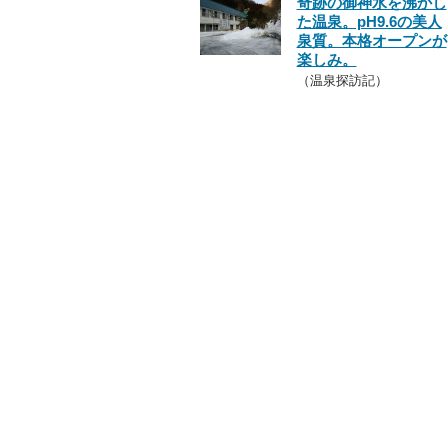
奇跡の御神水を沸かし
た温泉。pH9.6の美人
泉質。本格オープンが
楽しみ。
（温泉探訪記）