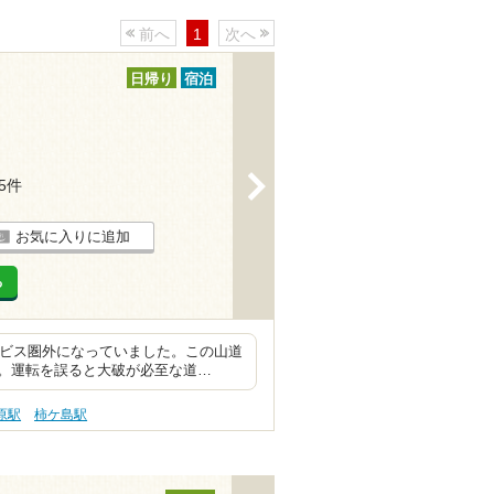
前へ
1
次へ
日帰り
宿泊
>
15件
お気に入りに追加
る
サービス圏外になっていました。この山道
。運転を誤ると大破が必至な道…
原駅
柿ケ島駅