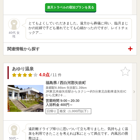
楽天トラベルの宿泊プランを見る
とてもよくしていただきました。遠方から葬儀に伺い、臨月まじ
かの妊婦で子ども連れでとても心細かったのですが、レイトチェ
ックア…
40代 女
性
関連情報から探す
あゆり温泉
お気に入
りに追加
4.0点
/ 11 件
福島県 / 西白河郡矢吹町
泉郷駅6.86km
矢吹駅1.39km
JR東北本線矢吹駅からタクシー約5分東北自動車道矢吹IC
から北東2キ…
営業時間 9:00～20:30
入浴料金 400円～
日帰り
格安（1,000円以下）
遠距離ドライブ帰りに思いついて立ち寄りました。気持ちよく温
泉を利用できたことを考えれば私にとって満点です。内風呂の畳
敷はは…
50代～