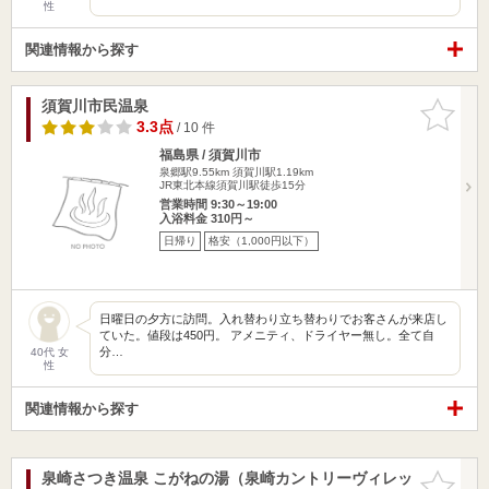
性
関連情報から探す
須賀川市民温泉
お気に入
りに追加
3.3点
/ 10 件
福島県 / 須賀川市
泉郷駅9.55km
須賀川駅1.19km
JR東北本線須賀川駅徒歩15分
営業時間 9:30～19:00
入浴料金 310円～
日帰り
格安（1,000円以下）
日曜日の夕方に訪問。入れ替わり立ち替わりでお客さんが来店し
ていた。値段は450円。 アメニティ、ドライヤー無し。全て自
分…
40代 女
性
関連情報から探す
泉崎さつき温泉 こがねの湯（泉崎カントリーヴィレッ
お気に入