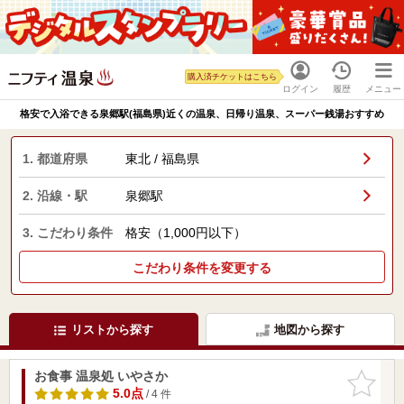
購入済チケットはこちら
ログイン
履歴
メニュー
格安で入浴できる泉郷駅(福島県)近くの温泉、日帰り温泉、スーパー銭湯おすすめ
1. 都道府県
東北 / 福島県
2. 沿線・駅
泉郷駅
3. こだわり条件
格安（1,000円以下）
こだわり条件を変更する
リストから探す
地図から探す
お食事 温泉処 いやさか
お気に入
りに追加
5.0点
/ 4 件