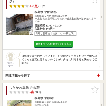
ジ）
りに追加
4.3点
/ 9 件
福島県 / 西白河郡
泉郷駅10.27km
泉崎駅1.35km
JR東北本線 泉崎駅より徒歩20分東北自動車道 矢吹ICより
15分
営業時間 11:00～21:00
入浴料金 540円～
日帰り
宿泊
格安（1,000円以下）
楽天トラベルの宿泊プランを見る
日帰りで時々利用しています。お湯はとても良く料金も手頃なの
でもっと頻繁に行きたいのですが、夕方に利用すると決まって従
業員ら…
50代～
女性
関連情報から探す
しらかわ温泉 弁天荘
お気に入
りに追加
-点
/ 0 件
福島県 / 白河市
泉郷駅10.45km
矢吹駅3.54km
矢吹ICより車