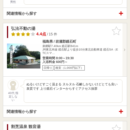
男性
関連情報から探す
弘法不動の湯
お気に入
りに追加
4.4点
/ 15 件
福島県 / 岩瀬郡鏡石町
泉郷駅7.40km
鏡石駅841m
JR東北本線 鏡石駅より徒歩10分東北自動車道 鏡石SA（E
TCスマ…
営業時間 8:00～19:30
入浴料金 600円～
日帰り
格安（1,000円以下）
ぬるいけどすごく温まる ヌルヌル 石鹸しかないけどとても良い
泉質です 上り鏡石インターからすぐアクセス抜群
40代 指
定しな
い
関連情報から探す
割烹温泉 観音湯
お気に入