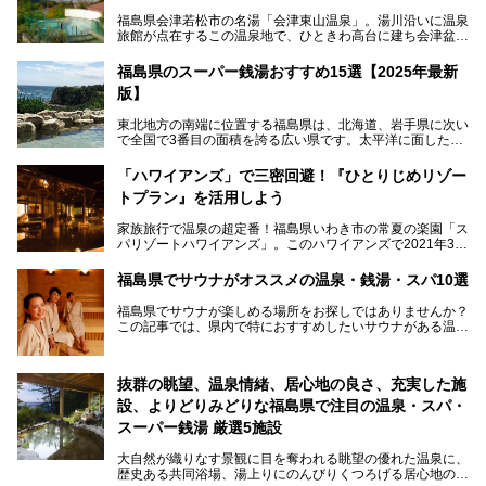
福島県会津若松市の名湯「会津東山温泉」。湯川沿いに温泉
旅館が点在するこの温泉地で、ひときわ高台に建ち会津盆地
一望の眺望をほしいままにする絶景の宿、それがORIX HOT
ELS & RESORTSの「御宿東鳳」です。
福島県のスーパー銭湯おすすめ15選【2025年最新
版】
大浴場は「宙の湯」「棚雲の湯」の2つ。いずれも素晴らし
い開放感。ビュッフェレストラン「あがらんしょ」での会津
東北地方の南端に位置する福島県は、北海道、岩手県に次い
の郷土料理など夕朝食の美味しさも評判。人気のこのお宿の
で全国で3番目の面積を誇る広い県です。太平洋に面した
過ごし方を徹底紹介いたします。
「浜通り」から、南北に阿武隈川が流れ水田や果樹園が広が
る「中通り」、磐梯山や猪苗代湖、五色沼、尾瀬湿原などが
───
「ハワイアンズ」で三密回避！『ひとりじめリゾー
ある「会津地方」まで、変化に富んだ自然を楽しめるのが魅
提供元：オリックス・ホテルマネジメント株式会社【PR】
トプラン』を活用しよう
力です。
この記事は会津東山温泉 御宿東鳳のPR記事です。
東京から新幹線なら1時間半、車でも3時間程度とアクセス
家族旅行で温泉の超定番！福島県いわき市の常夏の楽園「ス
も良好で、首都圏からの週末旅行先としても人気の福島県。
パリゾートハワイアンズ」。このハワイアンズで2021年3月
そんな福島県でチェックしておきたい、評判のスーパー銭湯
25日より「ひとりじめリゾートプラン第2弾」として「かぞ
をピックアップしました。
く温泉編」をスタートしました。
福島県でサウナがオススメの温泉・銭湯・スパ10選
子供と一緒に安心して温泉に行きたい、そんな方にお役立ち
福島県でサウナが楽しめる場所をお探しではありませんか？
のこのプランをはじめとして、ハワイアンズの「ひとりじめ
この記事では、県内で特におすすめしたいサウナがある温泉
リゾートプラン」の魅力をご紹介します。
や銭湯、スパを厳選してご紹介！
「サウナで思いっきり汗をかいてスッキリしたい！」
抜群の眺望、温泉情緒、居心地の良さ、充実した施
「最近疲れが溜まってる。リフレッシュできる場所ないか
な？」
設、よりどりみどりな福島県で注目の温泉・スパ・
そんな方は、ぜひサウナに足を運んでみてくださいね。
スーパー銭湯 厳選5施設
大自然が織りなす景観に目を奪われる眺望の優れた温泉に、
歴史ある共同浴場、湯上りにのんびりくつろげる居心地のい