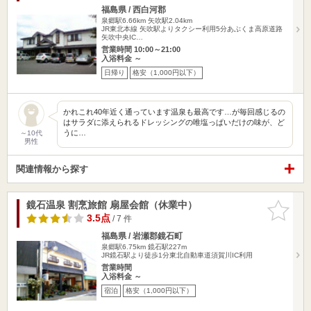
福島県 / 西白河郡
泉郷駅6.66km
矢吹駅2.04km
JR東北本線 矢吹駅よりタクシー利用5分あぶくま高原道路
矢吹中央IC…
営業時間 10:00～21:00
入浴料金 ～
日帰り
格安（1,000円以下）
かれこれ40年近く通っています温泉も最高です…が毎回感じるの
はサラダに添えられるドレッシングの唯塩っぱいだけの味が、ど
うに…
～10代
男性
関連情報から探す
鏡石温泉 割烹旅館 扇屋会館（休業中）
お気に入
りに追加
3.5点
/ 7 件
福島県 / 岩瀬郡鏡石町
泉郷駅6.75km
鏡石駅227m
JR鏡石駅より徒歩1分東北自動車道須賀川IC利用
営業時間
入浴料金 ～
宿泊
格安（1,000円以下）