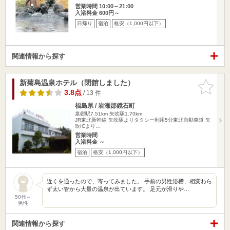
営業時間 10:00～21:00
入浴料金 600円～
日帰り
宿泊
格安（1,000円以下）
関連情報から探す
新菊島温泉ホテル（閉館しました）
お気に入
りに追加
3.8点
/ 13 件
福島県 / 岩瀬郡鏡石町
泉郷駅7.51km
矢吹駅1.70km
JR東北新幹線 矢吹駅よりタクシー利用5分東北自動車道 矢
吹ICより…
営業時間
入浴料金 ～
宿泊
格安（1,000円以下）
近くを通ったので、寄ってみました。 手前の男性浴槽、相変わら
ず太い管から大量の温泉が出ています。 足元が滑りや…
50代～
男性
関連情報から探す