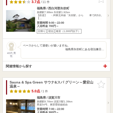
りに追加
3.7点
/ 11 件
福島県 / 西白河郡矢吹町
泉郷駅7.98km
矢吹駅1.92km
【鉄道】 ・JR東北本線「矢吹駅」から 車で約5分。
【…
営業時間 9:00～22:00
入浴料金 700円～
日帰り
宿泊
格安（1,000円以下）
ペースからして湯使いが違いますね。
福島県矢吹町にある宿泊兼日…
40代 男
性
関連情報から探す
Sauna & Spa Green サウナ&スパ グリーン～愛宕山
お気に入
温泉～
りに追加
5.0点
/ 1 件
福島県 / 須賀川市
泉郷駅8.76km
須賀川駅1.39km
県道54号、東部環状線経由
営業時間 7:00～22:00
入浴料金 900円～