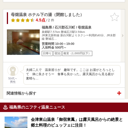
母畑温泉 ホテル下の湯（閉館しました）
お気に入
りに追加
4.5点
/ 2 件
福島県 / 石川郡石川町 / 母畑温泉
泉郷駅7.57km
磐城石川駅3.59km
JR東北新幹線 新白河駅よりタクシー利用約40分、JR水郡
線 磐城石…
営業時間 10:00～19:00
入浴料金 500円～
日帰り
宿泊
格安（1,000円以下）
夫婦二人で 温泉巡りが 趣味です。ここは お湯がとろっとし
て 体に良さそうー 食事も良かった。露天風呂から見る庭が
素晴ら…
50代～
男性
関連情報から探す
福島県のニフティ温泉ニュース
会津東山温泉「御宿東鳳」は露天風呂からの絶景と
郷土料理のビュッフェに注目！