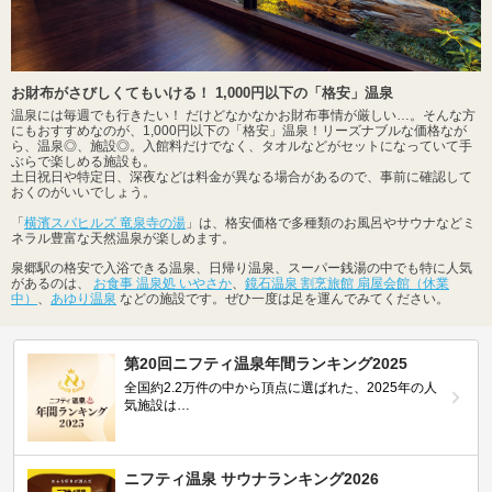
お財布がさびしくてもいける！ 1,000円以下の「格安」温泉
温泉には毎週でも行きたい！ だけどなかなかお財布事情が厳しい…。そんな方
にもおすすめなのが、1,000円以下の「格安」温泉！リーズナブルな価格なが
ら、温泉◎、施設◎。入館料だけでなく、タオルなどがセットになっていて手
ぶらで楽しめる施設も。
土日祝日や特定日、深夜などは料金が異なる場合があるので、事前に確認して
おくのがいいでしょう。
「
横濱スパヒルズ 竜泉寺の湯
」は、格安価格で多種類のお風呂やサウナなどミ
ネラル豊富な天然温泉が楽しめます。
泉郷駅の格安で入浴できる温泉、日帰り温泉、スーパー銭湯の中でも特に人気
があるのは、
お食事 温泉処 いやさか
、
鏡石温泉 割烹旅館 扇屋会館（休業
中）
、
あゆり温泉
などの施設です。ぜひ一度は足を運んでみてください。
第20回ニフティ温泉年間ランキング2025
全国約2.2万件の中から頂点に選ばれた、2025年の人
気施設は…
ニフティ温泉 サウナランキング2026