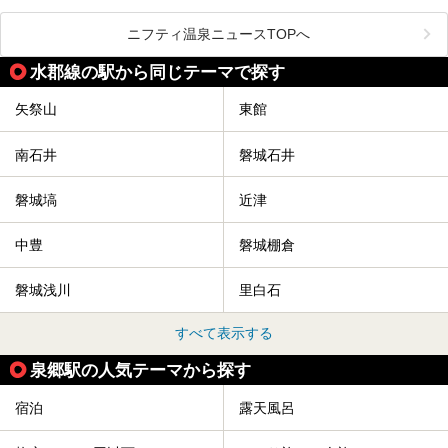
い温泉やさまざまなニーズに応えてくれる施設充実度の高い
スーパー銭湯など、多種多様な温浴施設が割拠する福島県。
今回は、そんな福島県にある温浴施設のなかから、筆者が
ニフティ温泉ニュースTOPへ
「一度訪ねてみたい」と気になっている魅力的な施設を5件
ピックアップして紹介します。
水郡線の駅から同じテーマで探す
※2021/07/21時点の情報です。
矢祭山
東館
南石井
磐城石井
磐城塙
近津
中豊
磐城棚倉
磐城浅川
里白石
すべて表示する
泉郷駅の人気テーマから探す
宿泊
露天風呂