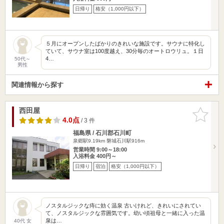
日帰り
格安（1,000円以下）
５月にオープンしたばかりのきれいな施設です。サウナに特化し
ていて、サウナ室は100度越え、30分毎のオートロウリュ。１日
4…
50代～
男性
関連情報から探す
西田屋
お気に入
りに追加
4.0点
/ 3 件
福島県 / 石川郡石川町
泉郷駅9.19km
磐城石川駅916m
営業時間 9:00～18:00
入浴料金 400円～
日帰り
宿泊
格安（1,000円以下）
ノスタルジックな痔に効く温泉 古いけれど、きれいにされてい
て、ノスタルジックな雰囲気です。幼い頃祖母と一緒に入った温
泉は…
40代 女