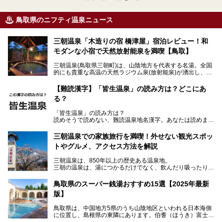
鳥取県のニフティ温泉ニュース
三朝温泉「木造りの宿 橋津屋」宿泊レビュー！和
モダンな小宿で天然放射能泉を満喫【鳥取】
三朝温泉(鳥取県三朝町)は、山陰地方を代表する名湯。全国
的にも貴重な高温の天然ラジウム泉(放射能泉)が湧出し、古
くから湯治客や観光客で賑わう古湯です。
「木造りの宿 橋津屋」は、三朝温泉街中心部にある創業約3
【難読漢字】「皆生温泉」の読み方は？どこにあ
00年の老舗旅館。客室は全12室と少なめですが、木の温も
る？
りを大切にした瀟洒な雰囲気が特徴。口コミの評価も高い和
モダンな小宿です。
「皆生温泉」の読み方は？
読めそうで読めない、難読温泉地名漢字。あなたは読めます
今回、筆者自ら宿泊し、「木造りの宿 橋津屋」の魅力をご
か？
紹介します！
三朝温泉での家族旅行を満喫！外せない観光スポッ
トやグルメ、アクセス方法を解説
三朝温泉は、850年以上の歴史ある温泉地。
三朝の温泉は、湯につかるだけでなく、飲んだり吸ったりし
ても効能があるとされ、体の外側と内側の両方から体を癒す
ことができます。
鳥取県のスーパー銭湯おすすめ15選【2025年最新
版】
国の有形文化財に認定されている「旅館大橋」を筆頭に歴史
ある温泉旅館が軒を連ね、周辺には、断崖絶壁の中に建立さ
鳥取県は、中国地方5県のうち山陰地区といわれる日本海側
れている「三徳投入堂」などの観光スポットが充実。
に位置し、島根県の東隣にあります。伯耆（ほうき）富士と
さらに、B級グルメの「ラードン麺」など三朝ならではのグ
も称される、中国地方の最高峰・大山（だいせん）を擁し、