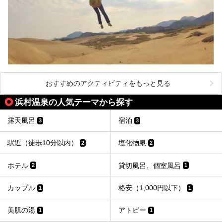
おすすめのアクティビティをもっと見る
浜村温泉の人気テーマから探す
露天風呂
宿泊
3
3
駅近（徒歩10分以内）
塩化物泉
2
2
ホテル
貸切風呂、個室風呂
2
1
カップル
格安（1,000円以下）
1
1
美肌の湯
アトピー
1
1