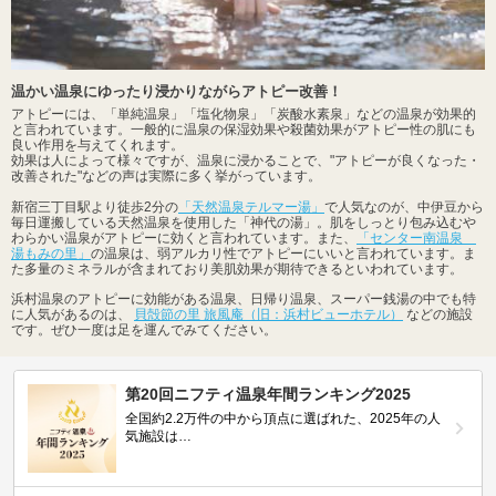
温かい温泉にゆったり浸かりながらアトピー改善！
アトピーには、「単純温泉」「塩化物泉」「炭酸水素泉」などの温泉が効果的
と言われています。一般的に温泉の保湿効果や殺菌効果がアトピー性の肌にも
良い作用を与えてくれます。
効果は人によって様々ですが、温泉に浸かることで、"アトピーが良くなった・
改善された"などの声は実際に多く挙がっています。
新宿三丁目駅より徒歩2分の
「天然温泉テルマー湯」
で人気なのが、中伊豆から
毎日運搬している天然温泉を使用した「神代の湯」。肌をしっとり包み込むや
わらかい温泉がアトピーに効くと言われています。また、
「センター南温泉
湯もみの里」
の温泉は、弱アルカリ性でアトピーにいいと言われています。ま
た多量のミネラルが含まれており美肌効果が期待できるといわれています。
浜村温泉のアトピーに効能がある温泉、日帰り温泉、スーパー銭湯の中でも特
に人気があるのは、
貝殻節の里 旅風庵（旧：浜村ビューホテル）
などの施設
です。ぜひ一度は足を運んでみてください。
第20回ニフティ温泉年間ランキング2025
全国約2.2万件の中から頂点に選ばれた、2025年の人
気施設は…