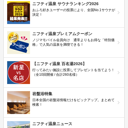
ニフティ温泉 サウナランキング2026
おふろ好きユーザーの投票により、全国No.1サウナが
決定！
ニフティ温泉プレミアムクーポン
ノジマモバイル会員向け 通常よりもお得な「特別価
格」で人気の温泉を満喫できる！
【ニフティ温泉 百名湯2026】
行ってみたい施設に投票してプレゼントを当てよう！
（全10回開催 / 合計260名様）
岩盤浴特集
日本全国の岩盤浴情報だけをピックアップ。まとめて
検索！
ニフティ温泉ニュース