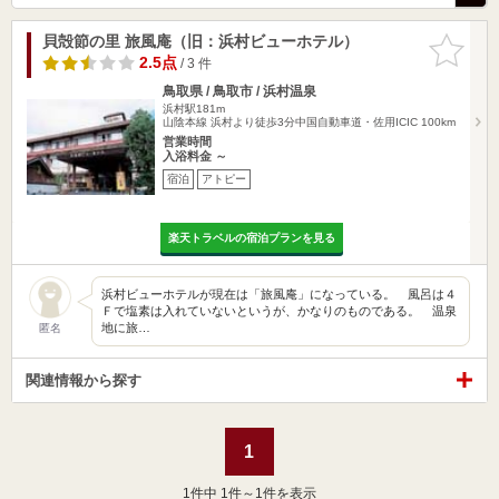
貝殻節の里 旅風庵（旧：浜村ビューホテル）
お気に入
りに追加
2.5点
/ 3 件
鳥取県 / 鳥取市 / 浜村温泉
浜村駅181m
山陰本線 浜村より徒歩3分中国自動車道・佐用ICIC 100km
営業時間
入浴料金 ～
宿泊
アトピー
楽天トラベルの宿泊プランを見る
浜村ビューホテルが現在は「旅風庵」になっている。 風呂は４
Ｆで塩素は入れていないというが、かなりのものである。 温泉
地に旅…
匿名
関連情報から探す
1
1
件中 1件～1件を表示