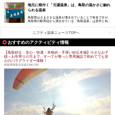
ルメスポットも充実しており、宿泊でも日帰り旅行でも楽し
鳥取市の鳥取砂丘など、地理的な見どころの多いエリアで
めるのが特徴です。
地元に根付く「元湯温泉」は、鳥取の温かさに触れ
す。
られる温泉
皆生（かいけ）温泉、三朝（みささ）温泉といった古くから
また、意外にアクセスが容易なのも魅力。都市圏から離れて
知られる温泉郷があるのも鳥取県の魅力のひとつ。良質なラ
いるものの、鳥取空港から電車・自動車・バスなど公共交通
鳥取県はさまざまな温泉が湧き出ていることで有名ですが、
ジウム泉が湧き、飲泉のできる施設も多くあります。そんな
機関も充実しています。
鳥取県の駅周辺から湧き出ている「鳥取温泉」は意外と知ら
鳥取県内でおすすめのスーパー銭湯＆日帰り温泉をピックア
三朝温泉の魅力を味わえる温泉旅館や観光スポット、グルメ
れていません。
ップしてご紹介します。
を紹介します！
観光客に限らず、地元の人々にも親しまれている「鳥取温
ニフティ温泉ニュースTOPへ
泉」を、大正14年からある歴史のある「元湯温泉」で堪能
してきました！
おすすめのアクティビティ情報
【鳥取砂丘・安心・快適・本格的・手厚い砂丘本舗】小さなお子
様～お年寄りの方まで、すべてが整った専用施設で初めてでも安
心のパラグライダー体験！
鳥取県鳥取市浜坂1390-239