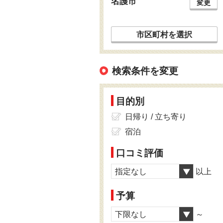
名護市
変更
市区町村を選択
検索条件を変更
目的別
日帰り / 立ち寄り
宿泊
口コミ評価
指定なし
以上
予算
下限なし
～