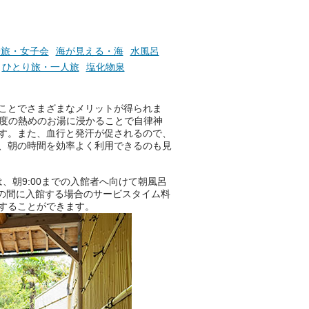
子旅・女子会
海が見える・海
水風呂
ひとり旅・一人旅
塩化物泉
ことでさまざまなメリットが得られま
程度の熱めのお湯に浸かることで自律神
す。また、血行と発汗が促されるので、
、朝の時間を効率よく利用できるのも見
は、朝9:00までの入館者へ向けて朝風呂
:00の間に入館する場合のサービスタイム料
することができます。