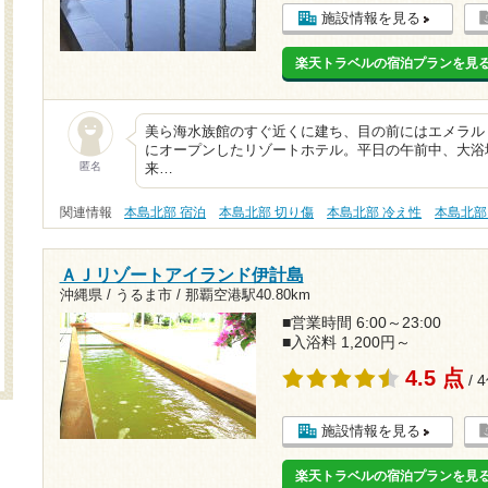
施設情報を見る
楽天トラベルの宿泊プランを見
美ら海水族館のすぐ近くに建ち、目の前にはエメラルド
にオープンしたリゾートホテル。平日の午前中、大浴
匿名
来…
関連情報
本島北部 宿泊
本島北部 切り傷
本島北部 冷え性
本島北部
ＡＪリゾートアイランド伊計島
沖縄県 / うるま市 /
那覇空港駅40.80km
■営業時間 6:00～23:00
■入浴料 1,200円～
4.5 点
/ 
施設情報を見る
楽天トラベルの宿泊プランを見