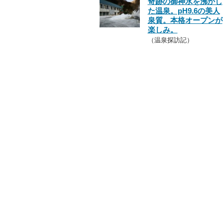
奇跡の御神水を沸かし
た温泉。pH9.6の美人
泉質。本格オープンが
楽しみ。
（温泉探訪記）