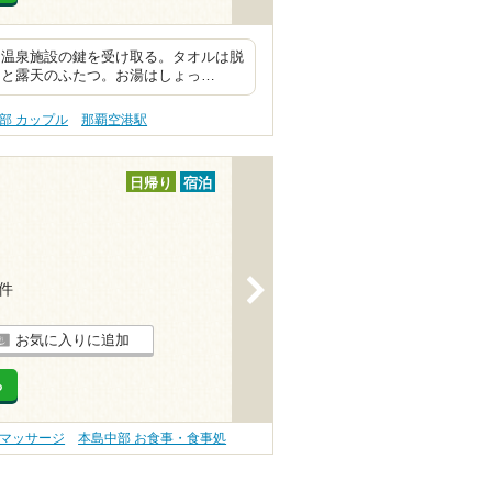
、温泉施設の鍵を受け取る。タオルは脱
内と露天のふたつ。お湯はしょっ…
部 カップル
那覇空港駅
日帰り
宿泊
>
1件
お気に入りに追加
る
・マッサージ
本島中部 お食事・食事処