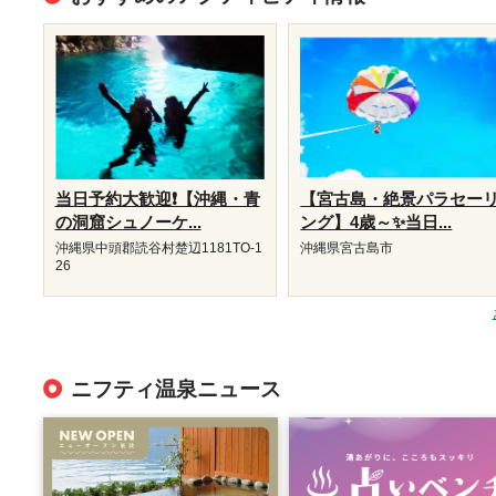
当日予約大歓迎❗【沖縄・青
【宮古島・絶景パラセー
の洞窟シュノーケ...
ング】4歳～✨当日...
沖縄県中頭郡読谷村楚辺1181TO-1
沖縄県宮古島市
26
ニフティ温泉ニュース