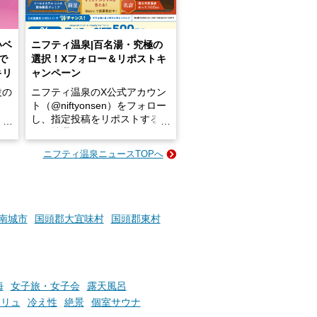
いベ
ニフティ温泉|百名湯・究極の
で
選択！Xフォロー＆リポストキ
キリ
ャンペーン
設の
ニフティ温泉のX公式アカウン
ト（@niftyonsen）をフォロー
し、指定投稿をリポストする
占い
と、抽選で各回26（ふろ）名
な
様（合計260名様）に選べるe-
ニフティ温泉ニュースTOPへ
ン
GIFT500円分をプレゼントい
たします。
楽し
ふろ
南城市
国頭郡大宜味村
国頭郡東村
海
女子旅・女子会
露天風呂
ウリュ
冷え性
絶景
個室サウナ