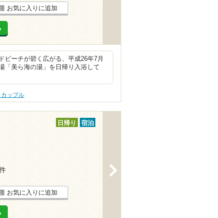
お気に入りに追加
る
ビーチが碧く広がる、平成26年7月
場「美ら海の湯」を日帰り入浴して
 カップル
日帰り
宿泊
>
4件
お気に入りに追加
る