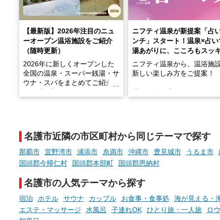
【最新版】2026年注目のニュ
ニフティ温泉が新提案「占
ーオープン温浴施設をご紹介
ンチ」スタート！温泉×占い
（随時更新）
湯あがりに、こころもスッ
2026年に新しくオープンした
ニフティ温泉から、温浴施
全国の温泉・スーパー銭湯・サ
新しい楽しみ方をご提案！
ウナ・スパをまとめてご紹介！
※随時更新しています
温泉で体を癒したあとに、
でこころもスッキリ──そん
天然温泉や露天風呂、注目のサ
新体験が楽しめる「占いベ
ウナなど、こだわりの魅力がつ
チ」を展開中♨
まったスポットが続々登場して
名護市近隣の市区町村から同じテーマで探す
います。
手相やタロットなど気軽に
現地取材記事もあわせて紹介し
める占いで、“ととのう”お
那覇市
宜野湾市
浦添市
糸満市
沖縄市
豊見城市
うるま市
ていますので、気になる施設は
時間を、もっと特別に。
国頭郡今帰仁村
国頭郡本部町
国頭郡恩納村
ぜひチェックして次のおでかけ
先の参考にしてみてください
名護市の人気テーマから探す
ね。
宿泊
ホテル
サウナ
カップル
お食事・食事処
海が見える・
エステ・マッサージ
水風呂
子連れOK
ひとり旅・一人旅
ロ