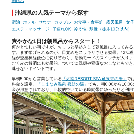
朝風呂
沖縄県の人気テーマから探す
宿泊
ホテル
サウナ
カップル
お食事・食事処
露天風呂
女
エステ・マッサージ
子連れOK
冷え性
駅近（徒歩10分以内）
爽やかな1日は朝風呂からスタート！
何かと忙しい朝ですが、ちょっと早起きして朝風呂に入ってみる
す。まず挙げられるのが、目覚めをスッキリさせる効果。42℃
経が交感神経優位に切り替わり、活動モードのスイッチが入りま
むくみの解消にも効果的。ついでに洗顔や寝癖なおしなどもでき
逃せないポイントです。
早朝5:00から営業している
「湘南RESORT SPA 竜泉寺の湯」
で
料金を設定。
「しまなみ温泉 喜助の湯」
でも、朝6:00から10
金が用意されており、比較的空いている時間帯にゆったりと利用