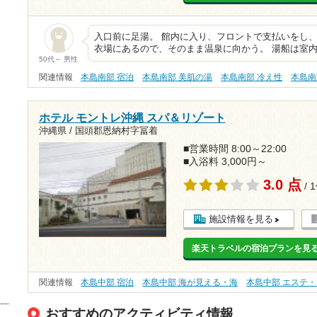
入口前に足湯。 館内に入り、フロントで支払いをし
衣場にあるので、そのまま温泉に向かう。 湯船は室
50代～ 男性
関連情報
本島南部 宿泊
本島南部 美肌の湯
本島南部 冷え性
本島南
ホテル モントレ沖縄 スパ＆リゾート
沖縄県 / 国頭郡恩納村字冨着
■営業時間 8:00～22:00
■入浴料 3,000円～
3.0 点
/ 
施設情報を見る
楽天トラベルの宿泊プランを見
関連情報
本島中部 宿泊
本島中部 海が見える・海
本島中部 エステ
おすすめのアクティビティ情報