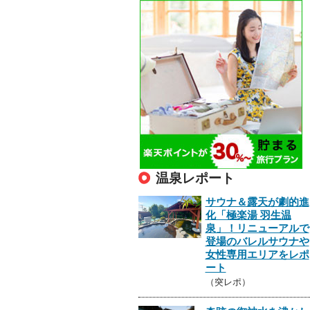
温泉レポート
サウナ＆露天が劇的進
化「極楽湯 羽生温
泉」！リニューアルで
登場のバレルサウナや
女性専用エリアをレポ
ート
（突レポ）