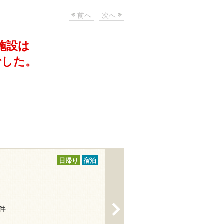
前へ
次へ
施設は
でした。
日帰り
宿泊
>
1件