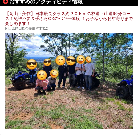
おすすめのアクティビティ情報
【岡山・美作】日本最長クラス約２０ｋｍの林道・山道90分コー
ス！免許不要＆手ぶらOKのバギー体験 ！お子様からお年寄りまで
楽しめます！
岡山県勝田郡奈義町皆木312