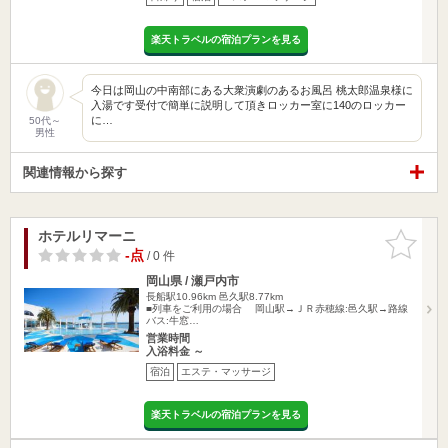
楽天トラベルの宿泊プランを見る
今日は岡山の中南部にある大衆演劇のあるお風呂 桃太郎温泉様に
入湯です受付で簡単に説明して頂きロッカー室に140のロッカー
に…
50代～
男性
関連情報から探す
ホテルリマーニ
お気に入
りに追加
-点
/ 0 件
岡山県 / 瀬戸内市
長船駅10.96km
邑久駅8.77km
■列車をご利用の場合 岡山駅→ＪＲ赤穂線:邑久駅→路線
バス:牛窓…
営業時間
入浴料金 ～
宿泊
エステ・マッサージ
楽天トラベルの宿泊プランを見る