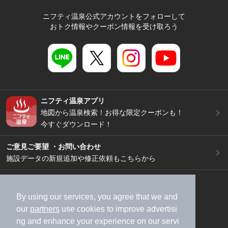
ニフティ温泉公式アカウントをフォローして
おトク情報やクーポン情報を受け取ろう
ニフティ温泉アプリ
地図から温泉検索！お得な限定クーポンも！
今すぐダウンロード！
ご意見ご要望 ・お問い合わせ
施設データの新規追加や修正依頼もこちらから
スマートフォン
/
PC
加盟店募集（資料請求）
広告出稿のご案内
By using our services, you agree that we and
our
partners
use cookies to improve advertisi
利用規約
ライフスタイルMEMBERS+規約
ng and enhance your experience on our servi
特定商取引法に基づく表記
ヘルプ
採用情報