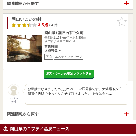
関連情報から探す
岡山いこいの村
お気に入
りに追加
3.5点
/ 4 件
岡山県 / 瀬戸内市邑久町
長船駅11.53km
伊里駅4.80km
伊里駅より車で約25分
営業時間
入浴料金 ～
宿泊
エステ・マッサージ
楽天トラベルの宿泊プランを見る
お世話になりましたm(._.)m ペット2匹同伴です。大浴場も夕方、
朝貸切状態でゆっくりさせて頂きました。 夕食は食べ…
50代～
女性
関連情報から探す
岡山県のニフティ温泉ニュース