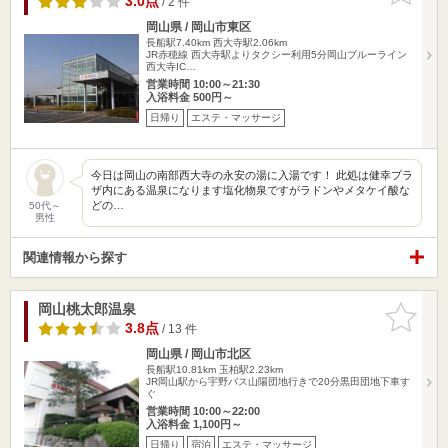
3.0点
/ 2 件
岡山県 / 岡山市東区
長船駅7.40km
西大寺駅2.06km
JR赤穂線 西大寺駅よりタクシー利用5分岡山ブルーライン
西大寺IC…
営業時間 10:00～21:30
入浴料金 500円～
日帰り
エステ・マッサージ
今日は岡山の南部西大寺の永安の湯に入湯です！ 此処は健幸プラ
ザ内にある温泉になります塩化物泉ですがラドンやメタケイ酸な
どの…
50代～
男性
関連情報から探す
岡山桃太郎温泉
お気に入
りに追加
3.8点
/ 13 件
岡山県 / 岡山市北区
長船駅10.81km
玉柏駅2.23km
JR岡山駅から宇野バス山陽団地行きで20分黒田団地下車す
ぐ
営業時間 10:00～22:00
入浴料金 1,100円～
日帰り
宿泊
エステ・マッサージ