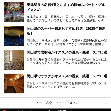
奥津温泉の名宿4選とおすすめ観光スポット・グル
メまとめ
奥津温泉は、岡山県北部の中国山地に位置し、湯郷、湯原と
並んで「美作三湯」のひとつとして知られる温泉地。その泉
質は美人の湯として知られ、肌がスベスベになると評判で
す。
岡山県のスーパー銭湯おすすめ15選 【2025年最新
版】
この記事では、奥津温泉で宿泊におすすめの宿、観光スポッ
ト、そして日帰り温泉施設を詳しくご紹介！奥津温泉の魅力
岡山県は中国地方の瀬戸内海側、兵庫県と広島県の間に位置
を存分に味わい、癒しの旅を楽しんでくださいね。
しています。県内は山陰地方につながる中国山地と盆地から
成る北部、吉備高原など丘陵地帯が広がる中部、おだやかな
海に多数の島々が浮かぶ瀬戸内海に面した南部に分けられま
岡山県で岩盤浴がオススメの温泉・銭湯・スパ10選
す。年間を通じて降水量が少ない「晴れの国」で、モモやブ
ドウなど果物の栽培が盛んなうえ、その品質の高さは全国的
岩盤浴は熱を加えた鉱石やプレートの上に寝そべることによ
にも有名です。
って身体をを芯から温めることの出来る温浴健康法です。じ
んわりと身体の内部を温めて発汗を促すことでリラックス効
そんな岡山県には、山間部の自然を味わえる温泉から街中の
果だけではなく、代謝が高まり健康や美容にも良い影響が期
気軽に行ける入浴施設まで、さまざまなスーパー銭湯があり
待できます。今回はそんな岩盤浴にこだわった岡山県内のオ
ます。ここでは、岡山県で評判のスーパー銭湯をご紹介しま
岡山県でサウナがオススメの温泉・銭湯・スパ10選
ススメ温泉・銭湯・スパ10ヶ所を紹介させていただきま
しょう。
す。
テレビドラマやバラエティ番組でも多数特集されている、今
話題のスポットといえばサウナ！
「サ活」や「サ道」などという言葉も使われるほど、幅広い
年齢層から人気を集めています。
今回は、岡山県でサウナがおすすめの温泉や銭湯、スパを厳
選してご紹介！
ニフティ温泉ニュースTOPへ
血流が良くなるだけでなく美容効果やリラックス効果も期待
できるサウナで、内側から健康的な体を目指しましょう。