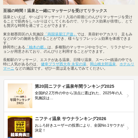
至福の時間！温泉と一緒にマッサージを受けてリラックス
温泉といえば、やっぱりマッサージ！入浴の前後にのんびりマッサージを受け
ることで筋肉をしっかりほぐしてくれるので、リラックス効果が倍増し、とて
も贅沢な時間を過ごすことができます。
東京都墨田区の人気施設
「両国湯屋江戸遊」
では、美容針やアカスリ、足もみ
などの6つの施術を受けることができ、様々なリフレッシュ効果を体感できま
す。
静岡市にある
「柚木の郷」
は、多種類のマッサージやセラピー、リラクゼーシ
ョンが用意されており、のんびりと利用することができます。
長船駅のマッサージ、エステがある温泉、日帰り温泉、スーパー銭湯の中でも
特に人気があるのは、
健幸プラザ西大寺 永安の湯
、
岡山桃太郎温泉
、
ホテルリ
マーニ
などの施設です。ぜひ一度は足を運んでみてください。
第20回ニフティ温泉年間ランキング2025
全国約2.2万件の中から頂点に選ばれた、2025年の人
気施設は…
ニフティ温泉 サウナランキング2026
おふろ好きユーザーの投票により、全国No.1サウナが
決定！