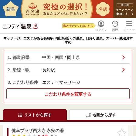
購入済チケットはこちら
ログイン
履歴
メニュー
マッサージ、エステがある長船駅(岡山県)近くの温泉、日帰り温泉、スーパー銭湯おす
すめ
1. 都道府県
中国・四国 / 岡山県
2. 沿線・駅
長船駅
3. こだわり条件
エステ・マッサージ
こだわり条件を変更する
リストから探す
地図から探す
健幸プラザ西大寺 永安の湯
お気に入
りに追加