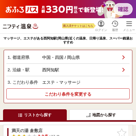
購入済チケットはこちら
ログイン
履歴
メニュー
マッサージ、エステがある西阿知駅(岡山県)近くの温泉、日帰り温泉、スーパー銭湯お
すすめ
1. 都道府県
中国・四国 / 岡山県
2. 沿線・駅
西阿知駅
3. こだわり条件
エステ・マッサージ
こだわり条件を変更する
リストから探す
地図から探す
満天の湯 倉敷店
お気に入
りに追加