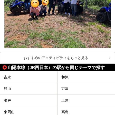
おすすめのアクティビティをもっと見る
山陽本線（JR西日本）の駅から同じテーマで探す
吉永
和気
熊山
万富
瀬戸
上道
東岡山
高島