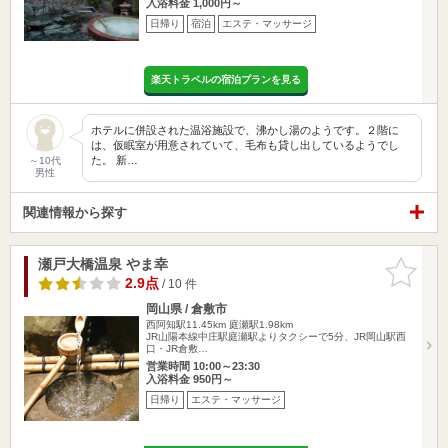
入浴料金 1,000円～
日帰り
宿泊
エステ・マッサージ
楽天トラベルの宿泊プランを見る
ホテルに併設された温浴施設で、沸かし湯のようです。２階に
は、仮眠室が用意されていて、毛布も貸し出しているようでし
た。 新…
～10代
男性
関連情報から探す
瀬戸大橋温泉 やま幸
お気に入
りに追加
2.9点
/ 10 件
岡山県 / 倉敷市
西阿知駅11.45km
庭瀬駅1.98km
JR山陽本線中庄駅庭瀬駅よりタクシーで5分、JR岡山駅西
口・JR倉敷…
営業時間 10:00～23:30
入浴料金 950円～
日帰り
エステ・マッサージ