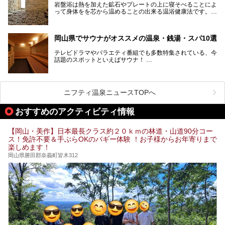
ドウなど果物の栽培が盛んなうえ、その品質の高さは全国的
岩盤浴は熱を加えた鉱石やプレートの上に寝そべることによ
にも有名です。
って身体をを芯から温めることの出来る温浴健康法です。じ
んわりと身体の内部を温めて発汗を促すことでリラックス効
そんな岡山県には、山間部の自然を味わえる温泉から街中の
果だけではなく、代謝が高まり健康や美容にも良い影響が期
気軽に行ける入浴施設まで、さまざまなスーパー銭湯があり
待できます。今回はそんな岩盤浴にこだわった岡山県内のオ
ます。ここでは、岡山県で評判のスーパー銭湯をご紹介しま
岡山県でサウナがオススメの温泉・銭湯・スパ10選
ススメ温泉・銭湯・スパ10ヶ所を紹介させていただきま
しょう。
す。
テレビドラマやバラエティ番組でも多数特集されている、今
話題のスポットといえばサウナ！
「サ活」や「サ道」などという言葉も使われるほど、幅広い
年齢層から人気を集めています。
今回は、岡山県でサウナがおすすめの温泉や銭湯、スパを厳
選してご紹介！
ニフティ温泉ニュースTOPへ
血流が良くなるだけでなく美容効果やリラックス効果も期待
できるサウナで、内側から健康的な体を目指しましょう。
おすすめのアクティビティ情報
【岡山・美作】日本最長クラス約２０ｋｍの林道・山道90分コー
ス！免許不要＆手ぶらOKのバギー体験 ！お子様からお年寄りまで
楽しめます！
岡山県勝田郡奈義町皆木312