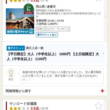
3.2点
/ 27 件
岡山県 / 倉敷市
西阿知駅4.70km
新倉敷駅727m
JR山陽本線新倉敷駅より徒歩5分中国自動車道玉島ICより5
分
営業時間 10:00～23:00
入浴料金 1,080円～
日帰り
エステ・マッサージ
電子チケットあり
満天入浴一般
電子チケット
【平日限定】大人（中学生以上）
1080円
【土日祝限定】大
人（中学生以上）
1100円
塩湯が好きな僕にとってはいい入湯となりました。 主に露天風呂
に入り浸っていましたが、深さを様々に作ってありなかなかい
い。…
匿名
関連情報から探す
サンロード吉備路
お気に入
りに追加
2.8点
/ 15 件