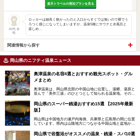
楽天トラベルの宿泊プランを見る
ロッカーは細長く狭かったのと入口からすぐでは無いので裸でう
ろつく感じになってしまいますが、温泉5種にサウナと水風呂と
楽しめ…
20代 女
性
関連情報から探す
岡山県のニフティ温泉ニュース
奥津温泉の名宿4選とおすすめ観光スポット・グル
メまとめ
奥津温泉は、岡山県北部の中国山地に位置し、湯郷、湯原と
並んで「美作三湯」のひとつとして知られる温泉地。その泉
質は美人の湯として知られ、肌がスベスベになると評判で
す。
岡山県のスーパー銭湯おすすめ15選 【2025年最新
版】
この記事では、奥津温泉で宿泊におすすめの宿、観光スポッ
ト、そして日帰り温泉施設を詳しくご紹介！奥津温泉の魅力
岡山県は中国地方の瀬戸内海側、兵庫県と広島県の間に位置
を存分に味わい、癒しの旅を楽しんでくださいね。
しています。県内は山陰地方につながる中国山地と盆地から
成る北部、吉備高原など丘陵地帯が広がる中部、おだやかな
海に多数の島々が浮かぶ瀬戸内海に面した南部に分けられま
岡山県で岩盤浴がオススメの温泉・銭湯・スパ10選
す。年間を通じて降水量が少ない「晴れの国」で、モモやブ