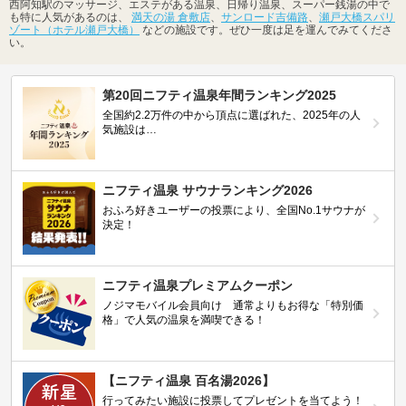
西阿知駅のマッサージ、エステがある温泉、日帰り温泉、スーパー銭湯の中で
も特に人気があるのは、
満天の湯 倉敷店
、
サンロード吉備路
、
瀬戸大橋スパリ
ゾート（ホテル瀬戸大橋）
などの施設です。ぜひ一度は足を運んでみてくださ
い。
第20回ニフティ温泉年間ランキング2025
全国約2.2万件の中から頂点に選ばれた、2025年の人
気施設は…
ニフティ温泉 サウナランキング2026
おふろ好きユーザーの投票により、全国No.1サウナが
決定！
ニフティ温泉プレミアムクーポン
ノジマモバイル会員向け 通常よりもお得な「特別価
格」で人気の温泉を満喫できる！
【ニフティ温泉 百名湯2026】
行ってみたい施設に投票してプレゼントを当てよう！