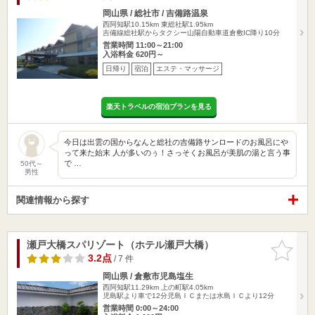
岡山県 / 総社市 / 吉備路温泉
西阿知駅10.15km
東総社駅1.95km
吉備線総社駅からタクシー山陽自動車道倉敷IC降り10分
営業時間 11:00～21:00
入浴料金 620円～
日帰り
宿泊
エステ・マッサージ
楽天トラベルの宿泊プランを見る
今日は出雲の国からなんと総社の吉備路サンロードのお風呂にや
って来た始末 人が多いのぅ！さっそくお風呂が美肌の湯と言う事
で …
50代～
男性
関連情報から探す
瀬戸大橋スパリゾート（ホテル瀬戸大橋）
お気に入
りに追加
3.2点
/ 7 件
岡山県 / 倉敷市児島塩生
西阿知駅11.29km
上の町駅4.05km
児島駅より車で12分児島ＩＣまたは水島ＩＣより12分
営業時間 0:00～24:00