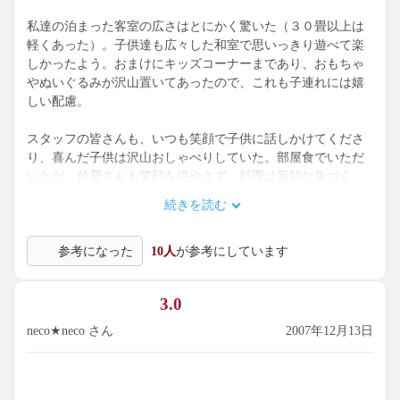
私達の泊まった客室の広さはとにかく驚いた（３０畳以上は
軽くあった）。子供達も広々した和室で思いっきり遊べて楽
しかったよう。おまけにキッズコーナーまであり、おもちゃ
やぬいぐるみが沢山置いてあったので、これも子連れには嬉
しい配慮。
スタッフの皆さんも、いつも笑顔で子供に話しかけてくださ
り、喜んだ子供は沢山おしゃべりしていた。部屋食でいただ
いたが、仲居さんも笑顔を絶やさず、料理は新鮮な魚づく
し。３泊したが、毎日もっとおいしく豪華になって大満足。
続きを読む
部屋の水回り、特に内風呂は非常に古く、ドアを開けた瞬
参考になった
10人
が参考にしています
間、「わ、おばあちゃんの時代のお風呂みたい！」と思い、
そのままドアを閉め、２度と開けなかった。洗面所、トイレ
（シャワートイレが付いている）は普通に使えた。
3.0
大風呂は海のパノラマで素晴らしい。かもめと波と灯台を眺
neco★neco さん
2007年12月13日
めながら、海風に吹かれながら入るお風呂はとにかく気持ち
が良い。