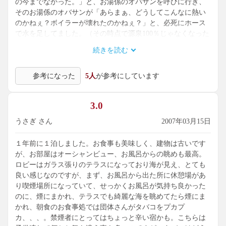
の今までなかった。」と、お湯係のオバサンを呼びに行き、
そのお湯係のオバサンが「あらまぁ、どうしてこんなに熱い
のかねぇ？ボイラーが壊れたのかねぇ？」と、必死にホース
で水を足してました。（その時点で源泉100％じゃなくなった
わけですがｗ）
続きを読む
「今は熱くて入れないから、あと30分ぐらいしたら来てよ」
と言われ、立ち上がったら、きれいにクッキリ下半身だけ真
参考になった
5人
が参考にしています
っ赤になった状態を「あらあら真っ赤！」と、笑われてしま
いました。えへ。
3.0
「日帰り・個室で食事プラン」ってのを予約して行ったんで
すが、結構これが豪華でした。
うさぎ さん
2007年03月15日
この写真撮ったあとも、汁物とか御飯物とかフルーツが運ば
れてきました。半分以上は食べたけど、さすがに全部は食べ
１年前に１泊しました。お食事も美味しく、建物は古いです
切れず…。
が、お部屋はオーシャンビュー、お風呂からの眺めも最高。
部屋は古かったなぁ。窓もなかなか開かなかった。
ロビーはガラス張りのテラスになっており海が見え、とても
改装でもしてキレイになったらまた行きたいですね。
良い感じなのですが、まず、お風呂から出た所に休憩場があ
り喫煙場所になっていて、せっかくお風呂が気持ち良かった
のに、煙にまかれ、テラスでも綺麗な海を眺めてたら煙にま
かれ、朝食のお食事処では団体さんがタバコをプカプ
カ、、、。禁煙者にとってはちょっと辛い宿かも。こちらは