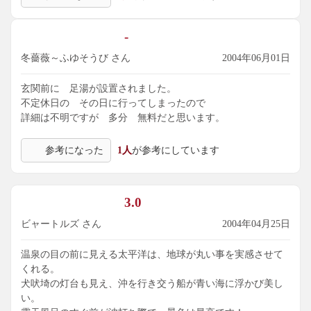
窓も開放できるので 貸切露天風呂のようでした。
かなり熱かったので加水はやむ得なかったですが
-
肌にまとわり付くお湯でした。
冬薔薇～ふゆそうび さん
2004年06月01日
マッサージ器 無料で利用できましたが
壊れているのとか 熟睡占領していて
玄関前に 足湯が設置されました。
なかなか利用できないのが残念！
不定休日の その日に行ってしまったので
詳細は不明ですが 多分 無料だと思います。
足湯も利用しました。
やはり熱め・・
参考になった
1人
が参考にしています
3.0
ビャートルズ さん
2004年04月25日
温泉の目の前に見える太平洋は、地球が丸い事を実感させて
くれる。
犬吠埼の灯台も見え、沖を行き交う船が青い海に浮かび美し
い。