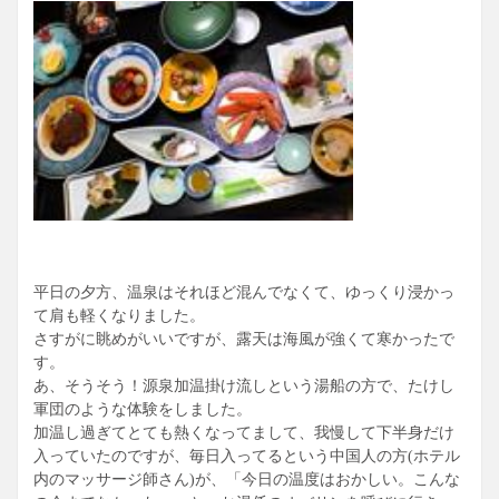
少々設備が古い感じは拭えないが、昔のホテルだからこそ味
わえる広々とした空間、笑顔のスタッフ、魚づくしの食事、
そして目の前に打ち寄せる波を楽しめるホテルはなかなか出
会いないと思う。
是非もう一度訪れたいホテルとなった。
平日の夕方、温泉はそれほど混んでなくて、ゆっくり浸かっ
て肩も軽くなりました。
さすがに眺めがいいですが、露天は海風が強くて寒かったで
す。
あ、そうそう！源泉加温掛け流しという湯船の方で、たけし
軍団のような体験をしました。
加温し過ぎてとても熱くなってまして、我慢して下半身だけ
入っていたのですが、毎日入ってるという中国人の方(ホテル
内のマッサージ師さん)が、「今日の温度はおかしい。こんな