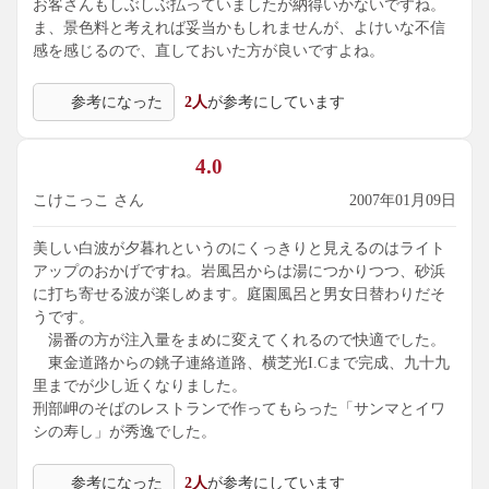
お客さんもしぶしぶ払っていましたが納得いかないですね。
ま、景色料と考えれば妥当かもしれませんが、よけいな不信
感を感じるので、直しておいた方が良いですよね。
参考になった
2人
が参考にしています
4.0
こけこっこ さん
2007年01月09日
美しい白波が夕暮れというのにくっきりと見えるのはライト
アップのおかげですね。岩風呂からは湯につかりつつ、砂浜
に打ち寄せる波が楽しめます。庭園風呂と男女日替わりだそ
うです。
湯番の方が注入量をまめに変えてくれるので快適でした。
東金道路からの銚子連絡道路、横芝光I.Cまで完成、九十九
里までが少し近くなりました。
刑部岬のそばのレストランで作ってもらった「サンマとイワ
シの寿し」が秀逸でした。
参考になった
2人
が参考にしています