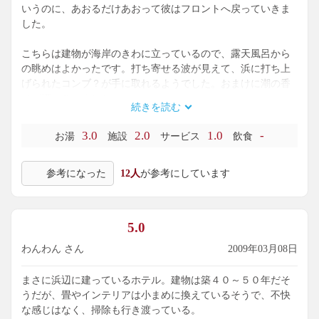
いうのに、あおるだけあおって彼はフロントへ戻っていきま
した。
こちらは建物が海岸のきわに立っているので、露天風呂から
の眺めはよかったです。打ち寄せる波が見えて、浜に打ち上
げられたコンブ？が手に取れるようでした。おまけに潮の香
りが漂っていました。
続きを読む
温泉のほうは薄い黄褐色をしていて澄んでいました。口に含
3.0
2.0
1.0
-
お湯
施設
サービス
飲食
むと薄い塩味がしました。
参考になった
12人
が参考にしています
今回、ホテルの大浴場で入浴したのですが、いまいちホテル
のものとは思えない庶民的なものでした。脱衣所の床に座っ
て、無料レンタルのタオルをたたんでいるおじいさんがいま
した。このような光景は初めてでした。
5.0
わんわん さん
2009年03月08日
まさに浜辺に建っているホテル。建物は築４０～５０年だそ
うだが、畳やインテリアは小まめに換えているそうで、不快
な感じはなく、掃除も行き渡っている。