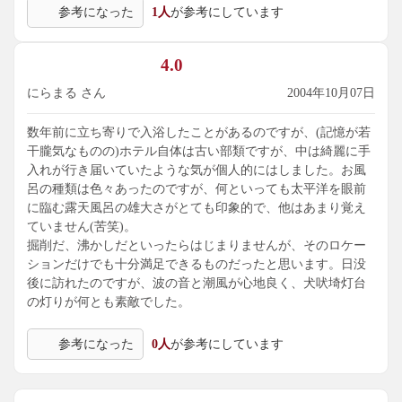
参考になった
1人
が参考にしています
4.0
にらまる さん
2004年10月07日
数年前に立ち寄りで入浴したことがあるのですが、(記憶が若
干朧気なものの)ホテル自体は古い部類ですが、中は綺麗に手
入れが行き届いていたような気が個人的にはしました。お風
呂の種類は色々あったのですが、何といっても太平洋を眼前
に臨む露天風呂の雄大さがとても印象的で、他はあまり覚え
ていません(苦笑)。
掘削だ、沸かしだといったらはじまりませんが、そのロケー
ションだけでも十分満足できるものだったと思います。日没
後に訪れたのですが、波の音と潮風が心地良く、犬吠埼灯台
の灯りが何とも素敵でした。
参考になった
0人
が参考にしています