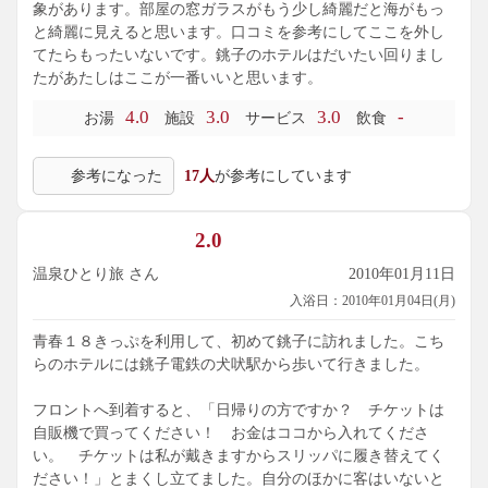
象があります。部屋の窓ガラスがもう少し綺麗だと海がもっ
と綺麗に見えると思います。口コミを参考にしてここを外し
てたらもったいないです。銚子のホテルはだいたい回りまし
たがあたしはここが一番いいと思います。
4.0
3.0
3.0
-
お湯
施設
サービス
飲食
参考になった
17人
が参考にしています
2.0
温泉ひとり旅 さん
2010年01月11日
入浴日：2010年01月04日(月)
青春１８きっぷを利用して、初めて銚子に訪れました。こち
らのホテルには銚子電鉄の犬吠駅から歩いて行きました。
フロントへ到着すると、「日帰りの方ですか？ チケットは
自販機で買ってください！ お金はココから入れてくださ
い。 チケットは私が戴きますからスリッパに履き替えてく
ださい！」とまくし立てました。自分のほかに客はいないと