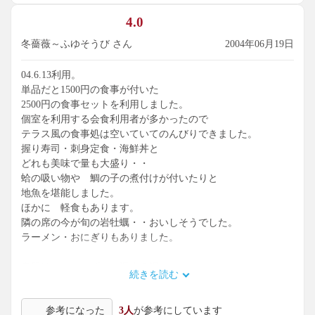
（推測です。間違いでしたら撤回をいたします。）
4.0
玄関には、掘削の標本というのでしょうか、
冬薔薇～ふゆそうび さん
2004年06月19日
地上から掘った距離ごとに、その部分の砂やら小石やらの
採取品がたくさん並んでいます。
04.6.13利用。
ここ犬吠崎は掘って温泉を探り当てたというのがリアルに解
単品だと1500円の食事が付いた
ります。
2500円の食事セットを利用しました。
１００ｍ掘ったときの砂がこれで、５００ｍはこれです。と
個室を利用する会食利用者が多かったので
いった具合。
テラス風の食事処は空いていてのんびりできました。
でも、素人の私には、砂の色の違いくらいしかわかりませ
握り寿司・刺身定食・海鮮丼と
ん。
どれも美味で量も大盛り・・
蛤の吸い物や 鯛の子の煮付けが付いたりと
地魚を堪能しました。
ほかに 軽食もあります。
隣の席の今が旬の岩牡蠣・・おいしそうでした。
ラーメン・おにぎりもありました。
泉質は しょっぱい 温まる湯。
続きを読む
女性風呂は 内湯の左側に
もうひとつ離れの内風呂があって
参考になった
3人
が参考にしています
そちらの方があまり人がいなくて