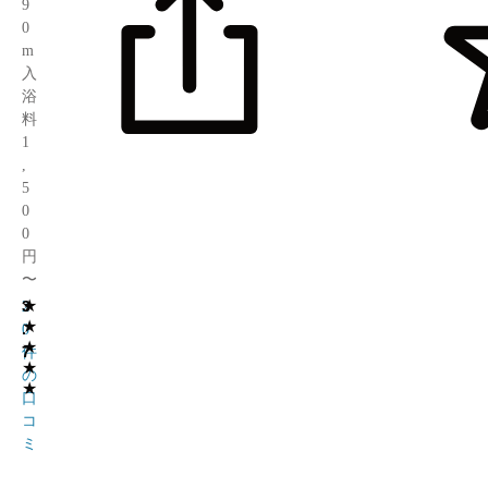
9
0
m
入
浴
料
1
,
5
0
0
円
〜
★
3
2
★
.
0
★
7
件
★
の
★
口
コ
ミ