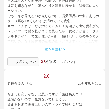
露天風呂のすぐ前が波打ち際で、景色は最高です！
波音を聞きながら、ぼんやりと温泉に浸かるには最高のロケ
ーション。
でも、海が見えるのが売りなのに、露天風呂の外側にあるガ
ラス（高さ1ｍくらい）が汚れていて残念。
サウナに入れば、窓が汚くガッカリ！お湯から出て脱衣所で
ドライヤーで髪を乾かそうと思ったら、女の子が使う、クル
クルドライヤーで先が無いが2台･･･情けない。客の事を考え
て無いのかな？経営者の意識の低さが見えて･･･。女湯の方
も･･･汚いマット(ホコリと汚れ）が敷いてあって歩きたく無
続きを読む
かった･･･と。
脱衣所で働いているおばちゃんは、タオルたたみとお客さん
参考になった
2人
が参考にしています
とのおしゃべりばかり。綺麗好きな人なら･･･。京成ホテルの
温泉にすればよかったなんて言われる始末。ガックリ！！
海が近いからと・・・家族を引き連れて行った親父の顔丸つ
2.0
ぶれ！
もっと客の身になったサービスを期待したいなぁ。
必殺介護人 さん
2004年02月13日
犬吠崎ホテルの名誉の為に･･･。従業員さんは皆さん感じが良
かったです。
ちょっと高いかな、と思いますが千葉はあんまり
温泉がないので、仕方ないでしょうか。
温まるお湯で設備はいいのでドライブ帰りなどは