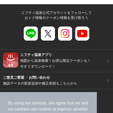
ニフティ温泉公式アカウントをフォローして
おトク情報やクーポン情報を受け取ろう
ニフティ温泉アプリ
地図から温泉検索！お得な限定クーポンも！
今すぐダウンロード！
ご意見ご要望 ・お問い合わせ
施設データの新規追加や修正依頼もこちらから
スマートフォン
/
PC
加盟店募集（資料請求）
広告出稿のご案内
By using our services, you agree that we and
利用規約
ライフスタイルMEMBERS+規約
our
partners
use cookies to improve advertisi