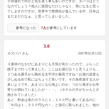
子供連れで何かと気を遣う事も多いのですが、タバコはどう
なのでしょう？他人に迷惑なだけじゃなく、害になると思っ
てしますのですが。世界中で禁煙化が進んでいる中、日本は
まだまだだなぁ、と思ってしまいました。
参考になった
7人
が参考にしています
3.0
カズパパ さん
2007年02月12日
３連休のなかびにあまりにも天気が良かったので、ぶらっと
銚子まで行って来ました。ここはお湯が云々と言うよりも、
２つある露天から眺める太平洋が最高ですね！お湯の温度も
少しぬるめで私にはちょうど良いです。その為長湯する人が
多いようです。あまりにも心地よいのか、つかり過ぎかお年
寄りが倒れていましたが・・・。（ホテルの方がちゃんと介
抱されていました）
あと、料金は表のガラスに１，２００円と書いてあるのに
「今日は１，５００円なの！」と強引に取られました。他の