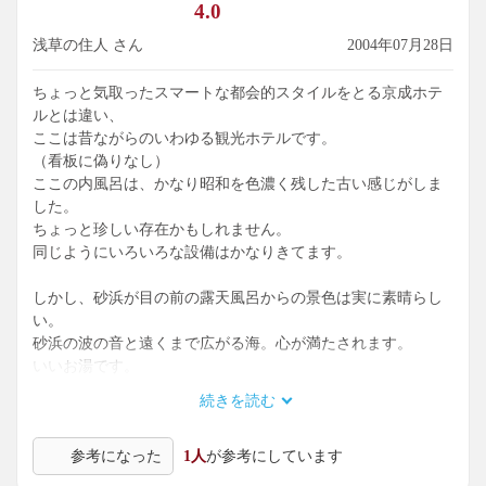
4.0
浅草の住人 さん
2004年07月28日
ちょっと気取ったスマートな都会的スタイルをとる京成ホテ
ルとは違い、
ここは昔ながらのいわゆる観光ホテルです。
（看板に偽りなし）
ここの内風呂は、かなり昭和を色濃く残した古い感じがしま
した。
ちょっと珍しい存在かもしれません。
同じようにいろいろな設備はかなりきてます。
しかし、砂浜が目の前の露天風呂からの景色は実に素晴らし
い。
砂浜の波の音と遠くまで広がる海。心が満たされます。
いいお湯です。
続きを読む
伊豆の網代の平鶴の砂浜版という感じです。
参考になった
1人
が参考にしています
ただ、ここは源泉そのままではなく、循環で加水や加温をし
ています。