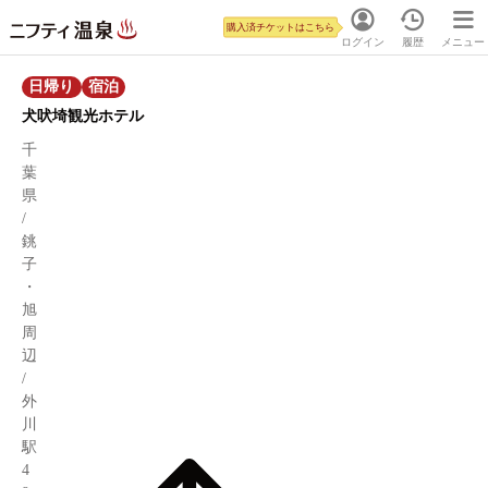
購入済チケットはこちら
ログイン
履歴
メニュー
日帰り
宿泊
犬吠埼観光ホテル
千
葉
県
/
銚
子
・
旭
周
辺
/
外
川
駅
4