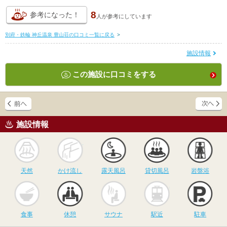
8
参考になった！
人が
参考にしています
別府・鉄輪 神丘温泉 豊山荘の口コミ一覧に戻る
>
施設情報
この施設に口コミをする
施設情報
天然
かけ流し
露天風呂
貸切風呂
岩
天然
かけ流し
露天風呂
貸切風呂
岩盤浴
食事
休憩
サウナ
駅近
駐
食事
休憩
サウナ
駅近
駐車