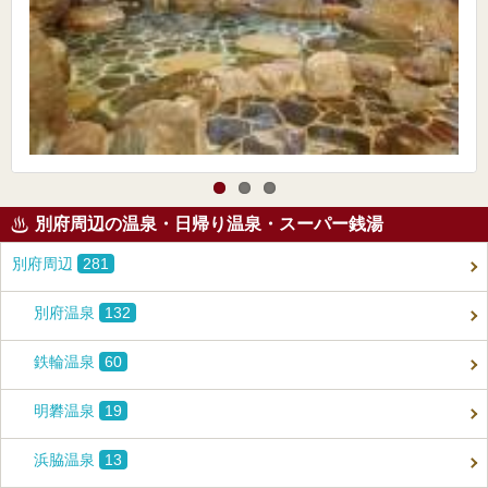
別府周辺の温泉・日帰り温泉・スーパー銭湯
別府周辺
281
別府温泉
132
鉄輪温泉
60
明礬温泉
19
浜脇温泉
13