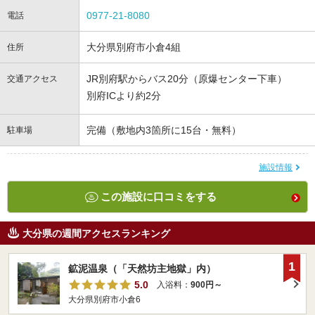
0977-21-8080
電話
大分県別府市小倉4組
住所
JR別府駅からバス20分（原爆センター下車）
交通アクセス
別府ICより約2分
完備（敷地内3箇所に15台・無料）
駐車場
施設情報
この施設に口コミをする
大分県の週間アクセスランキング
1
鉱泥温泉（「天然坊主地獄」内）
5.0
入浴料：
900円～
大分県別府市小倉6