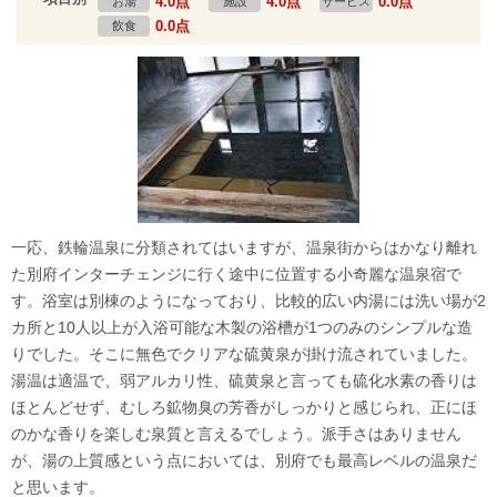
4.0点
4.0点
0.0点
お湯
施設
サービス
0.0点
飲食
一応、鉄輪温泉に分類されてはいますが、温泉街からはかなり離れ
た別府インターチェンジに行く途中に位置する小奇麗な温泉宿で
す。浴室は別棟のようになっており、比較的広い内湯には洗い場が2
カ所と10人以上が入浴可能な木製の浴槽が1つのみのシンプルな造
りでした。そこに無色でクリアな硫黄泉が掛け流されていました。
湯温は適温で、弱アルカリ性、硫黄泉と言っても硫化水素の香りは
ほとんどせず、むしろ鉱物臭の芳香がしっかりと感じられ、正にほ
のかな香りを楽しむ泉質と言えるでしょう。派手さはありません
が、湯の上質感という点においては、別府でも最高レベルの温泉だ
と思います。