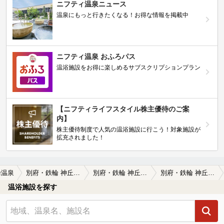
ニフティ温泉ニュース
温泉にもっと行きたくなる！お得な情報を掲載中
ニフティ温泉 おふろパス
温浴施設をお得に楽しめるサブスクリプションプラン
【ニフティライフスタイル株主優待のご案
内】
株主優待制度で人気の温浴施設に行こう！対象施設が
拡充されました！
輪温泉
別府・鉄輪 神丘温泉 豊山荘
別府・鉄輪 神丘温泉 豊山荘の口コミ一覧
別府・鉄輪 神丘温泉 豊山荘の口コミ 上品な泉質
温浴施設を探す