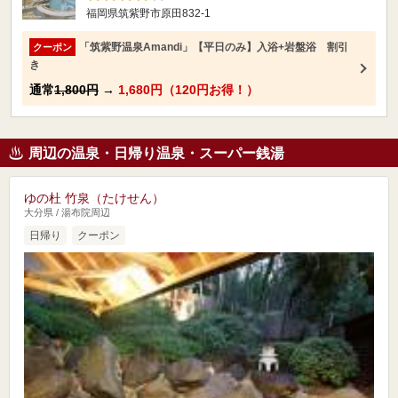
福岡県筑紫野市原田832-1
「筑紫野温泉Amandi」【平日のみ】入浴+岩盤浴 割引
クーポン
き
通常
1,800円
→
1,680円（120円お得！）
周辺の温泉・日帰り温泉・スーパー銭湯
ゆの杜 竹泉（たけせん）
大分県 / 湯布院周辺
日帰り
クーポン