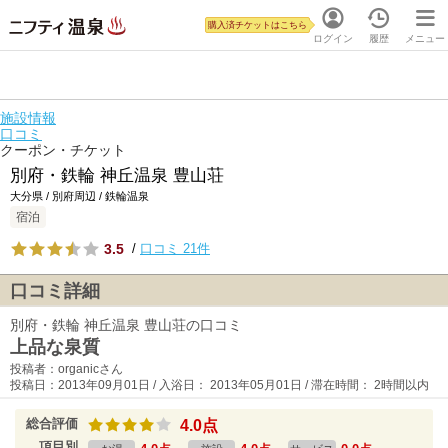
購入済チケットはこちら
ログイン
履歴
メニュー
施設情報
口コミ
クーポン・チケット
別府・鉄輪 神丘温泉 豊山荘
大分県 / 別府周辺 / 鉄輪温泉
宿泊
3.5
/
口コミ 21件
口コミ詳細
別府・鉄輪 神丘温泉 豊山荘の口コミ
上品な泉質
投稿者：organicさん
投稿日：2013年09月01日 / 入浴日： 2013年05月01日 / 滞在時間： 2時間以内
総合評価
4.0点
項目別