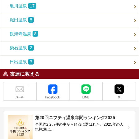
亀川温泉
17
堀田温泉
8
観海寺温泉
8
柴石温泉
2
日出温泉
3
友達に教える
メール
Facebook
LINE
X
第20回ニフティ温泉年間ランキング2025
全国約2.2万件の中から頂点に選ばれた、2025年の人
気施設は…