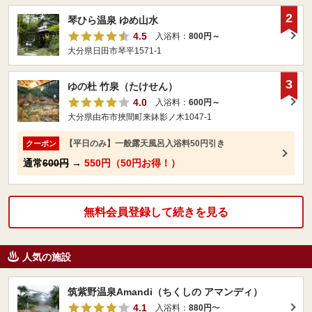
2
琴ひら温泉 ゆめ山水
4.5
入浴料：
800円～
大分県日田市琴平1571-1
3
ゆの杜 竹泉（たけせん）
4.0
入浴料：
600円～
大分県由布市挾間町来鉢影ノ木1047-1
【平日のみ】一般露天風呂入浴料50円引き
クーポン
通常
600円
→
550円（50円お得！）
無料会員登録して続きを見る
人気の施設
筑紫野温泉Amandi（ちくしの アマンディ）
4.1
入浴料：
880円
〜