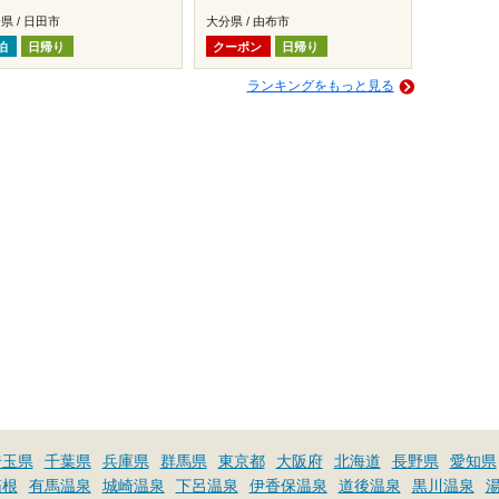
県 / 日田市
大分県 / 由布市
泊
日帰り
クーポン
日帰り
ランキングをもっと見る
埼玉県
千葉県
兵庫県
群馬県
東京都
大阪府
北海道
長野県
愛知県
箱根
有馬温泉
城崎温泉
下呂温泉
伊香保温泉
道後温泉
黒川温泉