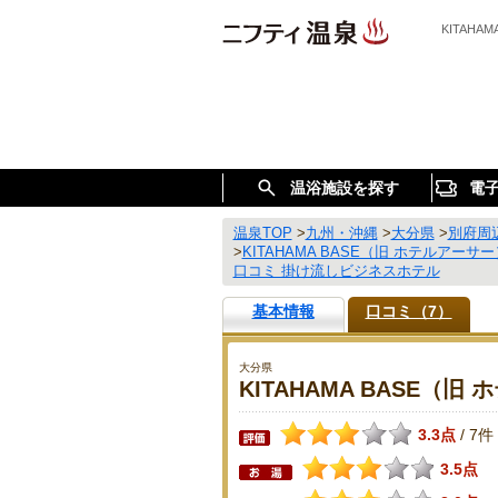
KITAH
温浴施設を探す
電
温泉TOP
>
九州・沖縄
>
大分県
>
別府周
>
KITAHAMA BASE（旧 ホテルアー
口コミ 掛け流しビジネスホテル
基本情報
口コミ（7）
大分県
KITAHAMA BASE（旧
3.3点
7件
/
3.5点