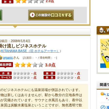
2.0点
投稿日：2008年5月4日
掛け流しビジネスホテル
（
KITAHAMA BASE（旧 ホテルアーサー）
）
organic
さん
[入浴日： - / 滞在時間： - ]
3.0点
- 点
- 点
- 点
- 点
くのビジネスホテルにも温泉浴場が併設されています。
建物は新しくはありませんが、駅から数分の立地条件は
場が完備されています。サウナと水風呂もあり、夜中以
。泉質は炭酸水素塩泉ということですが、無色透明で飲