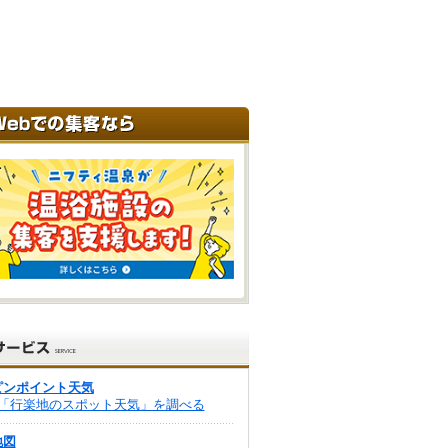
ピンポイント天気
「行楽地のスポット天気」を調べる
地図