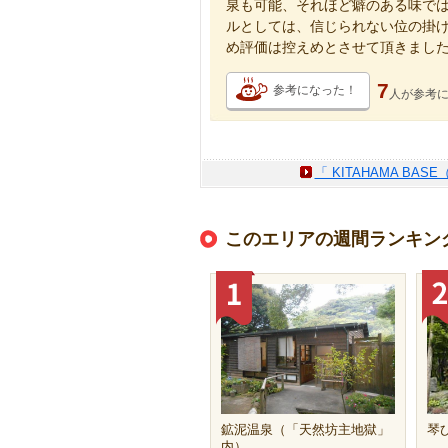
泉も可能、それほど癖のある味で
ルとしては、信じられない位の掛
め評価は控えめとさせて頂きまし
7
参考になった！
人が
参考
「 KITAHAMA B
このエリアの週間ランキン
鉱泥温泉（「天然坊主地獄」
琴
内）