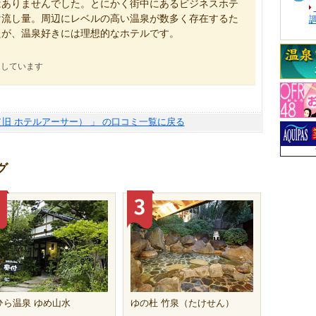
はありませんでした。とにかく街中にあるビジネスホテ
け流し量。周辺にレベルの高い温泉が数多く存在するた
たが、温泉好きには理想的なホテルです。
にしています
ASE（旧 ホテルアーサー） 」 の口コミ一覧に戻る
グ
ひら温泉 ゆめ山水
ゆの杜 竹泉（たけせん）