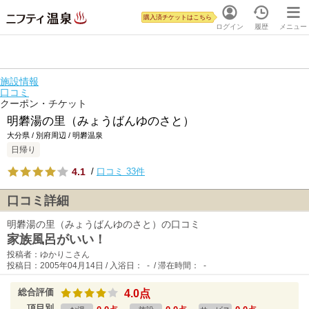
購入済チケットはこちら
ログイン
履歴
メニュー
施設情報
口コミ
クーポン・チケット
明礬湯の里（みょうばんゆのさと）
大分県 / 別府周辺 / 明礬温泉
日帰り
4.1
/
口コミ 33件
口コミ詳細
明礬湯の里（みょうばんゆのさと）の口コミ
家族風呂がいい！
投稿者：ゆかりこさん
投稿日：2005年04月14日 / 入浴日： - / 滞在時間： -
総合評価
4.0点
項目別