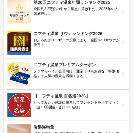
第20回ニフティ温泉年間ランキング2025
全国約2.2万件の中から頂点に選ばれた、2025年の人
気施設は…
ニフティ温泉 サウナランキング2026
おふろ好きユーザーの投票により、全国No.1サウナが
決定！
ニフティ温泉プレミアムクーポン
ノジマモバイル会員向け 通常よりもお得な「特別価
格」で人気の温泉を満喫できる！
【ニフティ温泉 百名湯2026】
行ってみたい施設に投票してプレゼントを当てよう！
（全10回開催 / 合計260名様）
岩盤浴特集