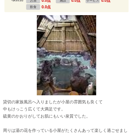
0.0点
0.0点
0.0点
お湯
施設
サービス
0.0点
飲食
貸切の家族風呂へ入りましたが小屋の雰囲気も良くて
中もけっこう広くて大満足です。
硫黄のかおりがしてお肌にもいい泉質でした。
周りは湯の花を作っている小屋がたくさんあって楽しく過ごせまし