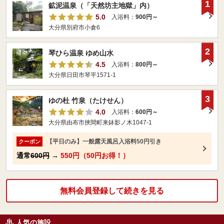
1
鉱泥温泉（「天然坊主地獄」内）
5.0
入浴料：
900円～
大分県別府市小倉6
2
琴ひら温泉 ゆめ山水
4.5
入浴料：
800円～
大分県日田市琴平1571-1
3
ゆの杜 竹泉（たけせん）
4.0
入浴料：
600円～
大分県由布市挾間町来鉢影ノ木1047-1
【平日のみ】一般露天風呂入浴料50円引き
クーポン
通常
600円
→
550円（50円お得！）
無料会員登録して続きを見る
人気の施設