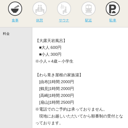
食事
休憩
サウナ
駅近
駐
食事
休憩
サウナ
駅近
駐車
料金
【大露天岩風呂】
■大人:600円
■小人:300円
※小人＝4歳～小学生
【わら葺き屋根の家族湯】
[由布]1時間:2000円
[鶴見]1時間:2000円
[高崎]1時間:2000円
[扇山]1時間:2500円
※電話でのご予約は承っておりません。
現地にお越しいただいてから順番制の受付とな
っております。