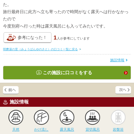
た。
旅行最終日に此方へ立ち寄ったので時間がなく露天へは行かなかっ
たので
今度別府へ行った時は露天風呂にも入ってみたいです。
1
参考になった！
人が
参考にしています
明礬湯の里（みょうばんゆのさと）の口コミ一覧に戻る
>
施設情報
この施設に口コミをする
施設情報
天然
かけ流し
露天風呂
貸切風呂
岩
天然
かけ流し
露天風呂
貸切風呂
岩盤浴