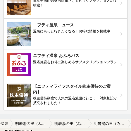
日本全国の岩盤浴情報だけをピックアップ。まとめて
検索！
ニフティ温泉ニュース
温泉にもっと行きたくなる！お得な情報を掲載中
ニフティ温泉 おふろパス
温浴施設をお得に楽しめるサブスクリプションプラン
【ニフティライフスタイル株主優待のご案
内】
株主優待制度で人気の温浴施設に行こう！対象施設が
拡充されました！
礬温泉
明礬湯の里（みょうばんゆのさと）
明礬湯の里（みょうばんゆのさと）の口コミ一覧
明礬湯の里（みょうばんゆのさと）の口コミ 家族風呂がいい！