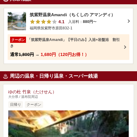
筑紫野温泉Amandi（ちくしの アマンディ）
4.1
入浴料：
880円
〜
福岡県筑紫野市原田832-1
「筑紫野温泉Amandi」【平日のみ】入浴+岩盤浴 割引
クーポン
き
通常
1,800円
→
1,680円（120円お得！）
周辺の温泉・日帰り温泉・スーパー銭湯
ゆの杜 竹泉（たけせん）
大分県 / 湯布院周辺
日帰り
クーポン