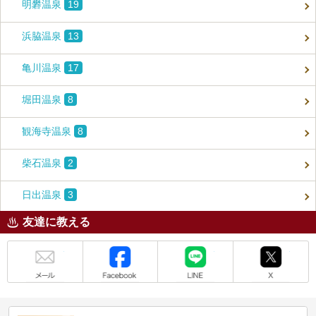
明礬温泉
19
浜脇温泉
13
亀川温泉
17
堀田温泉
8
観海寺温泉
8
柴石温泉
2
日出温泉
3
友達に教える
メール
Facebook
LINE
X