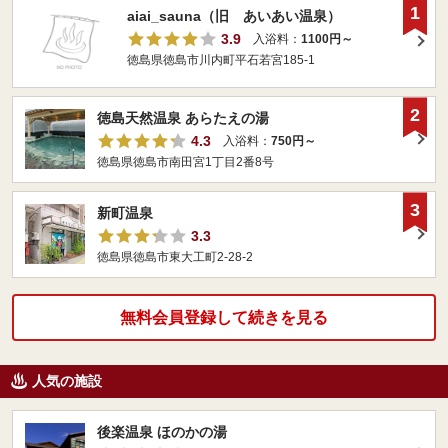
1
aiai_sauna（旧 あいあい温泉）
3.9
入浴料：
1100円～
徳島県徳島市川内町平石若宮185-1
2
徳島天然温泉 あらたえの湯
4.3
入浴料：
750円～
徳島県徳島市南田宮1丁目2番8号
3
新町温泉
3.3
徳島県徳島市東大工町2-28-2
無料会員登録して続きを見る
人気の施設
後楽温泉 ほのかの湯