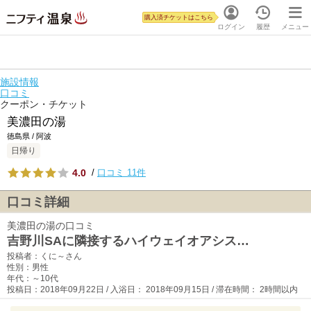
購入済チケットはこちら
ログイン
履歴
メニュー
施設情報
口コミ
クーポン・チケット
美濃田の湯
徳島県 / 阿波
日帰り
4.0
/
口コミ 11件
口コミ詳細
美濃田の湯の口コミ
吉野川SAに隣接するハイウェイオアシス…
投稿者：くに～さん
性別：男性
年代：～10代
投稿日：2018年09月22日 / 入浴日： 2018年09月15日 / 滞在時間： 2時間以内