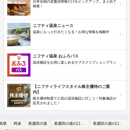
日本全国の岩盤浴情報だけをピックアップ。まとめて
検索！
ニフティ温泉ニュース
温泉にもっと行きたくなる！お得な情報を掲載中
ニフティ温泉 おふろパス
温浴施設をお得に楽しめるサブスクリプションプラン
【ニフティライフスタイル株主優待のご案
内】
株主優待制度で人気の温浴施設に行こう！対象施設が
拡充されました！
島県
阿波
美濃田の湯
美濃田の湯の口コミ一覧
美濃田の湯の口コミ 吉野川SAに隣接するハイウェイオアシス…