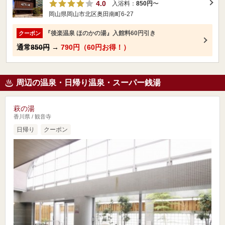
4.0
入浴料：
850円
〜
岡山県岡山市北区奥田南町6-27
『後楽温泉 ほのかの湯』入館料60円引き
クーポン
通常
850円
→
790円（60円お得！）
周辺の温泉・日帰り温泉・スーパー銭湯
萩の湯
香川県 / 観音寺
日帰り
クーポン