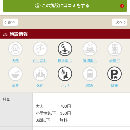
この施設に口コミをする
施設情報
天然
かけ流し
露天風呂
貸切風呂
岩
天然
かけ流し
露天風呂
貸切風呂
岩盤浴
食事
休憩
サウナ
駅近
駐
食事
休憩
サウナ
駅近
駐車
料金
大人 700円
小学生以下 350円
3歳以下 無料