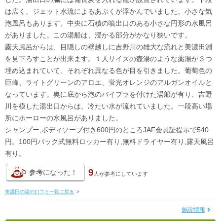
は広く、ジェット水流によるあぶくが浮かんでいました。小さな気
泡風呂もあります。中央に石積の噴出口のある小さな円形の水風呂
がありました。この湯船は、浸かる部分がかなり狭いです。
露天風呂からは、目隠しの壁越しに吉野川の雄大な流れと美濃田淵
を見下ろすことが出来ます。１人サイズの壺湯のような薬湯が３つ
埋め込まれていて、それぞれ異なる色が目を引きました。葡萄色の
巨峰、ライトグリーンのアロエ、蛍光オレンジのアルガンオイルと
なっています。奥に底から泡のバイブラを付けた湯船が有り、吉野
川を模した湯出口からは、冷たい水が流れていました。一段高い場
所にホーローの水風呂がありました。
シャンプー,ボディソープ付き600円のところJAF会員証提示で540
円。100円バック式無料ロッカー有り,無料ドライヤー有り,露天風呂
有り。
9
参考になった！
人が
参考にしています
美濃田の湯の口コミ一覧に戻る
>
施設情報