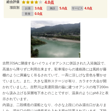
総合評価
4.0点
項目別
3.0点
5.0点
4.0点
お湯
施設
サービス
0.0点
飲食
吉野川SAに隣接するハイウェイオアシスに併設された入浴施設で、
高速から降りずに利用出来ます。駐車場からの連絡路には風鈴が藤
棚のように満遍なく吊るされていて、一斉に涼しげな音色を響かせ
ていました。また、大きな屋外ステージが有り、カラオケ大会が開
かれていました。吉野川は美濃田淵の脇に建つオアシスの地下200m
から汲み上げる深層地下水とのことですが、温泉のようにph8.2と表
示されています。
内湯は、二段構造の湯船となり、小さな上段にのみ湯出口がありま
した。湯出口の脇には備長炭を入れる籠が設置されています。下段