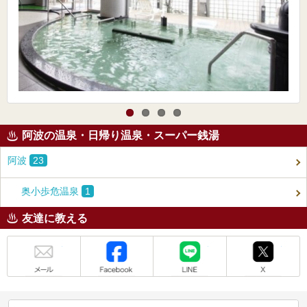
阿波の温泉・日帰り温泉・スーパー銭湯
阿波
23
奥小歩危温泉
1
友達に教える
メール
Facebook
LINE
X