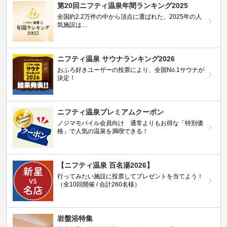
第20回ニフティ温泉年間ランキング2025
全国約2.2万件の中から頂点に選ばれた、2025年の人
気施設は…
ニフティ温泉 サウナランキング2026
おふろ好きユーザーの投票により、全国No.1サウナが
決定！
ニフティ温泉プレミアムクーポン
ノジマモバイル会員向け 通常よりもお得な「特別価
格」で人気の温泉を満喫できる！
【ニフティ温泉 百名湯2026】
行ってみたい施設に投票してプレゼントを当てよう！
（全10回開催 / 合計260名様）
岩盤浴特集