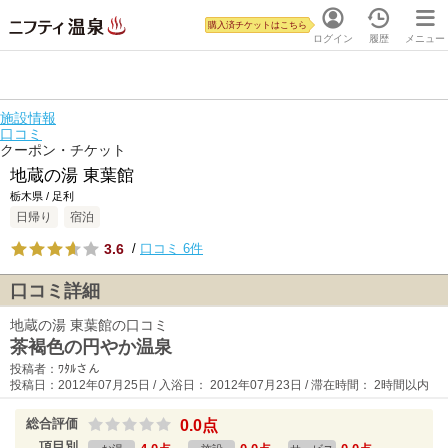
購入済チケットはこちら
ログイン
履歴
メニュー
施設情報
口コミ
クーポン・チケット
地蔵の湯 東葉館
栃木県 / 足利
日帰り
宿泊
3.6
/
口コミ 6件
口コミ詳細
地蔵の湯 東葉館の口コミ
茶褐色の円やか温泉
投稿者：ﾜﾀﾙさん
投稿日：2012年07月25日 / 入浴日： 2012年07月23日 / 滞在時間： 2時間以内
総合評価
0.0点
項目別