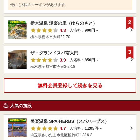
他にも3個のクーポンがあります。
2
栃木温泉 湯楽の里（ゆらのさと）
4.3
入浴料：
900円～
栃木県栃木市大町22-70
3
ザ・グランドスパ南大門
3.9
入浴料：
850円～
栃木県宇都宮市今泉3-2-18
無料会員登録して続きを見る
人気の施設
美楽温泉 SPA-HERBS（スパハーブス）
4.7
入浴料：
1,205円
〜
埼玉県さいたま市北区植竹町1-816-8