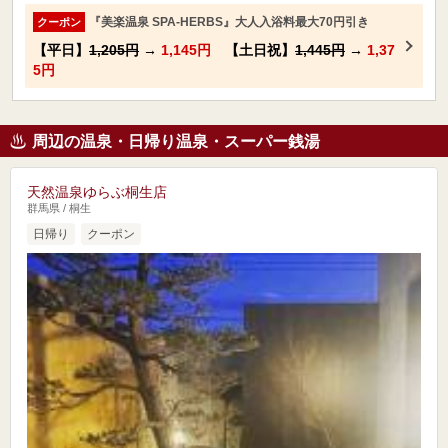
『美楽温泉 SPA-HERBS』大人入浴料最大70円引き
クーポン
【平日】
1,205円
→
1,145円
【土日祝】
1,445円
→
1,37
5円
周辺の温泉・日帰り温泉・スーパー銭湯
天然温泉ゆらぶ桐生店
群馬県 / 桐生
日帰り
クーポン