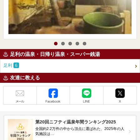
足利の温泉・日帰り温泉・スーパー銭湯
足利
6
友達に教える
メール
Facebook
LINE
X
第20回ニフティ温泉年間ランキング2025
全国約2.2万件の中から頂点に選ばれた、2025年の人
気施設は…