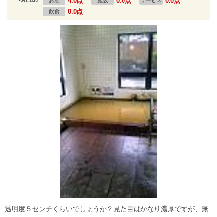
4.0点
0.0点
0.0点
お湯
施設
サービス
0.0点
飲食
透明度５センチくらいでしょうか？見た目はかなり濃厚ですが、無