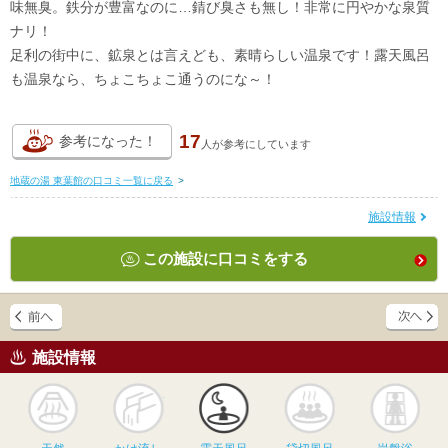
味無臭。鉄分が豊富なのに…錆び臭さも無し！非常に円やかな泉質
ナリ！
足利の街中に、鉱泉とは言えども、素晴らしい温泉です！露天風呂
も温泉なら、ちょこちょこ通うのにな～！
17
参考になった！
人が
参考にしています
地蔵の湯 東葉館の口コミ一覧に戻る
>
施設情報
この施設に口コミをする
施設情報
天然
かけ流し
露天風呂
貸切風呂
岩