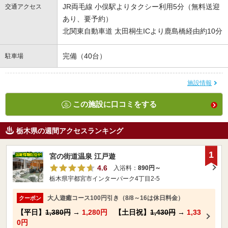
JR両毛線 小俣駅よりタクシー利用5分（無料送迎
交通アクセス
あり、要予約）
北関東自動車道 太田桐生ICより鹿島橋経由約10分
完備（40台）
駐車場
施設情報
この施設に口コミをする
栃木県の週間アクセスランキング
1
宮の街道温泉 江戸遊
4.6
入浴料：
890円～
栃木県宇都宮市インターパーク4丁目2-5
大人遊癒コース100円引き（8/8～16は休日料金）
クーポン
【平日】
1,380円
→
1,280円
【土日祝】
1,430円
→
1,33
0円