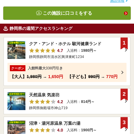
施設情報
この施設に口コミをする
静岡県の週間アクセスランキング
1
クア・アンド・ホテル 駿河健康ランド
4.7
入浴料：
1980円～
静岡県静岡市清水区興津東町1234
入館料最大330円引き
クーポン
【大人】
1,980円
→
1,650円
【子ども】
990円
→
770円
2
天然温泉 気楽坊
4.2
入浴料：
814円～
静岡県御殿場市神山719
3
沼津・湯河原温泉 万葉の湯
4.0
入浴料：
1900円～