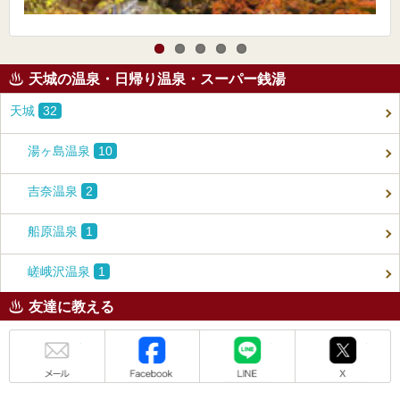
天城の温泉・日帰り温泉・スーパー銭湯
天城
32
湯ヶ島温泉
10
吉奈温泉
2
船原温泉
1
嵯峨沢温泉
1
友達に教える
メール
Facebook
LINE
X