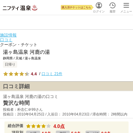
購入済チケットはこちら
ログイン
履歴
メニュー
施設情報
口コミ
クーポン・チケット
湯ヶ島温泉 河鹿の湯
静岡県 / 天城 / 湯ヶ島温泉
日帰り
4.4
/
口コミ 21件
口コミ詳細
湯ヶ島温泉 河鹿の湯の口コミ
贅沢な時間
投稿者：朴念仁＠99さん
投稿日：2010年04月25日 / 入浴日： 2010年04月23日 / 滞在時間： 2時間以内
総合評価
4.0点
項目別