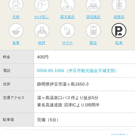
天然
かけ流し
露天風呂
貸切風呂
岩盤浴
食事
休憩
サウナ
駅近
駐
食事
休憩
サウナ
駅近
駐車
400円
料金
0558-85-1056（伊豆市観光協会天城支部）
電話
静岡県伊豆市湯ヶ島1650-3
住所
湯ヶ島温泉口バス停より徒歩5分
交通アクセス
東名高速道路 沼津ICより1時間半
完備（5台）
駐車場