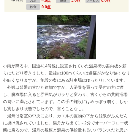
4.0点
5.0点
0.0点
お湯
施設
サービス
0.0点
飲食
小雨が降る中、国道414号線に設置されていた温泉街の案内板を頼
りにたどり着きました。最後の100mくらいは道幅がかなり狭くなり
心細くなりますが、施設の奥にある駐車場はゆったりしています。
外観は普通の古びた建物ですが、入浴券を買って受付の方に渡
し、脱衣場に入ると雰囲気がガラリと変わり、古くからの共同浴場
の匂いに満たされています。この手の施設にはめっぽう弱く、しか
も貸しきり状態でしたので、言うことなし。
湯舟は浴室の中央にあり、カエルの置物の下から源泉がふんだん
に掛け流されていました。湯舟から出て1～2分でオーバーフロー状
態に戻るので、湯舟の規模と源泉の供給量も良いバランスだと思い