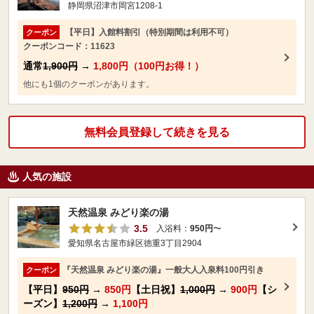
静岡県沼津市岡宮1208-1
【平日】入館料割引（特別期間は利用不可）
クーポン
クーポンコード：11623
通常
1,900円
→
1,800円（100円お得！）
他にも1個のクーポンがあります。
無料会員登録して続きを見る
人気の施設
天然温泉 みどり楽の湯
3.5
入浴料：
950円
〜
愛知県名古屋市緑区徳重3丁目2904
『天然温泉 みどり楽の湯』一般大人入泉料100円引き
クーポン
【平日】
950円
→
850円
【土日祝】
1,000円
→
900円
【シ
ーズン】
1,200円
→
1,100円