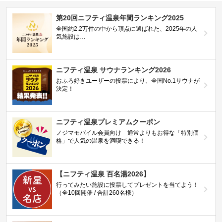
第20回ニフティ温泉年間ランキング2025
全国約2.2万件の中から頂点に選ばれた、2025年の人
気施設は…
ニフティ温泉 サウナランキング2026
おふろ好きユーザーの投票により、全国No.1サウナが
決定！
ニフティ温泉プレミアムクーポン
ノジマモバイル会員向け 通常よりもお得な「特別価
格」で人気の温泉を満喫できる！
【ニフティ温泉 百名湯2026】
行ってみたい施設に投票してプレゼントを当てよう！
（全10回開催 / 合計260名様）