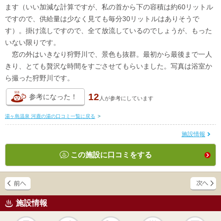
ます（いい加減な計算ですが、私の首から下の容積は約60リットル
ですので、供給量は少なく見ても毎分30リットルはありそうで
す）。掛け流しですので、全て放流しているのでしょうが、もった
いない限りです。
窓の外はいきなり狩野川で、景色も抜群。最初から最後まで一人
きり、とても贅沢な時間をすごさせてもらいました。写真は浴室か
ら撮った狩野川です。
12
参考になった！
人が
参考にしています
湯ヶ島温泉 河鹿の湯の口コミ一覧に戻る
>
施設情報
この施設に口コミをする
施設情報
天然
かけ流し
露天風呂
貸切風呂
岩