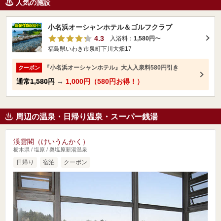
人気の施設
小名浜オーシャンホテル＆ゴルフクラブ
4.3
入浴料：
1,580円
〜
福島県いわき市泉町下川大畑17
『小名浜オーシャンホテル』大人入泉料580円引き
クーポン
通常
1,580円
→
1,000円（580円お得！）
周辺の温泉・日帰り温泉・スーパー銭湯
渓雲閣（けいうんかく）
栃木県 / 塩原 / 奥塩原新湯温泉
日帰り
宿泊
クーポン