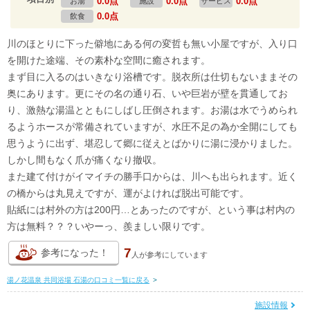
0.0点
0.0点
0.0点
お湯
施設
サービス
0.0点
飲食
川のほとりに下った僻地にある何の変哲も無い小屋ですが、入り口
を開けた途端、その素朴な空間に癒されます。
まず目に入るのはいきなり浴槽です。脱衣所は仕切もないままその
奥にあります。更にその名の通り石、いや巨岩が壁を貫通してお
り、激熱な湯温とともにしばし圧倒されます。お湯は水でうめられ
るようホースが常備されていますが、水圧不足の為か全開にしても
思うように出ず、堪忍して郷に従えとばかりに湯に浸かりました。
しかし間もなく爪が痛くなり撤収。
また建て付けがイマイチの勝手口からは、川へも出られます。近く
の橋からは丸見えですが、運がよければ脱出可能です。
貼紙には村外の方は200円…とあったのですが、という事は村内の
方は無料？？？いやーっ、羨ましい限りです。
7
参考になった！
人が
参考にしています
湯ノ花温泉 共同浴場 石湯の口コミ一覧に戻る
>
施設情報