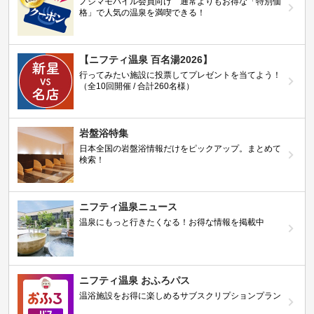
ノジマモバイル会員向け 通常よりもお得な「特別価
格」で人気の温泉を満喫できる！
【ニフティ温泉 百名湯2026】
行ってみたい施設に投票してプレゼントを当てよう！
（全10回開催 / 合計260名様）
岩盤浴特集
日本全国の岩盤浴情報だけをピックアップ。まとめて
検索！
ニフティ温泉ニュース
温泉にもっと行きたくなる！お得な情報を掲載中
ニフティ温泉 おふろパス
温浴施設をお得に楽しめるサブスクリプションプラン