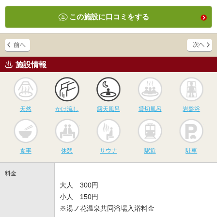
この施設に口コミをする
施設情報
天然
かけ流し
露天風呂
貸切風呂
岩
天然
かけ流し
露天風呂
貸切風呂
岩盤浴
食事
休憩
サウナ
駅近
駐
食事
休憩
サウナ
駅近
駐車
料金
大人 300円
小人 150円
※湯ノ花温泉共同浴場入浴料金