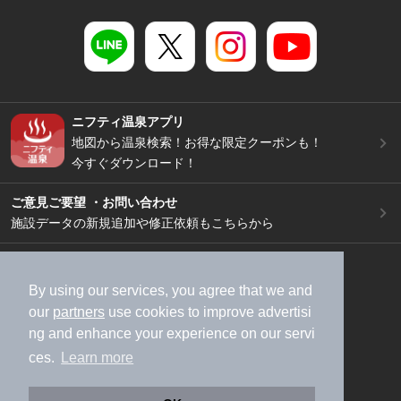
ニフティ温泉アプリ
地図から温泉検索！お得な限定クーポンも！
今すぐダウンロード！
ご意見ご要望 ・お問い合わせ
施設データの新規追加や修正依頼もこちらから
スマートフォン
/
PC
加盟店募集（資料請求）
広告出稿のご案内
By using our services, you agree that we and
our
partners
use cookies to improve advertisi
利用規約
ライフスタイルMEMBERS+規約
ng and enhance your experience on our servi
特定商取引法に基づく表記
ヘルプ
採用情報
ces.
Learn more
運営会社
個人情報保護ポリシー
©NIFTY Lifestyle Co., Ltd.