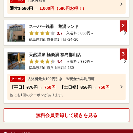
入泉料割引
クーポン
通常
1,580円
→
1,000円（580円お得！）
2
スーパー銭湯 遊湯ランド
3.7
入浴料：
650円～
福島県郡山市桑野1丁目ｰ24ｰ20
3
天然温泉 極楽湯 福島郡山店
4.4
入浴料：
770円～
福島県郡山市八山田西5-130
入浴料最大100円引き ※現金のみ利用可
クーポン
【平日】
770円
→
750円
【土日祝】
850円
→
750円
他にも1個のクーポンがあります。
無料会員登録して続きを見る