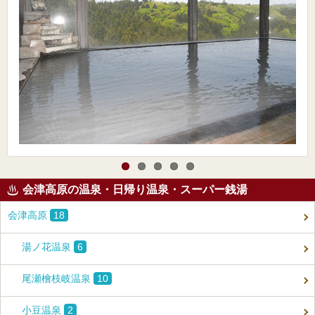
会津高原の温泉・日帰り温泉・スーパー銭湯
会津高原
18
湯ノ花温泉
6
尾瀬檜枝岐温泉
10
小豆温泉
2