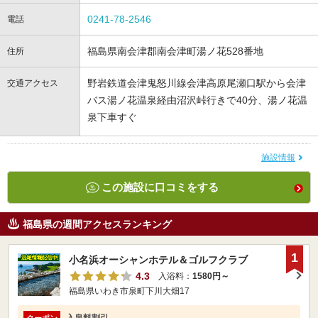
0241-78-2546
電話
福島県南会津郡南会津町湯ノ花528番地
住所
野岩鉄道会津鬼怒川線会津高原尾瀬口駅から会津
交通アクセス
バス湯ノ花温泉経由沼沢峠行きで40分、湯ノ花温
泉下車すぐ
施設情報
この施設に口コミをする
福島県の週間アクセスランキング
1
小名浜オーシャンホテル＆ゴルフクラブ
4.3
入浴料：
1580円～
福島県いわき市泉町下川大畑17