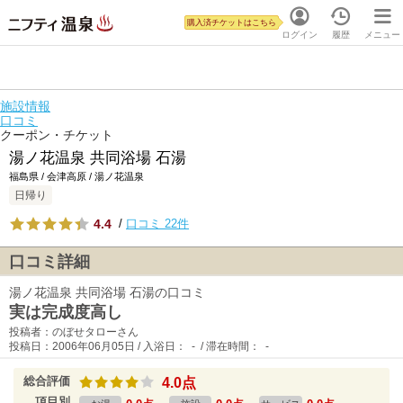
購入済チケットはこちら
ログイン
履歴
メニュー
施設情報
口コミ
クーポン・チケット
湯ノ花温泉 共同浴場 石湯
福島県 / 会津高原 / 湯ノ花温泉
日帰り
4.4
/
口コミ 22件
口コミ詳細
湯ノ花温泉 共同浴場 石湯の口コミ
実は完成度高し
投稿者：のぼせタローさん
投稿日：2006年06月05日 / 入浴日： - / 滞在時間： -
総合評価
4.0点
項目別