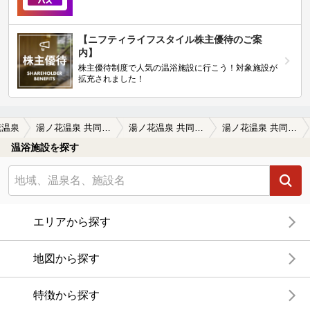
【ニフティライフスタイル株主優待のご案
内】
株主優待制度で人気の温浴施設に行こう！対象施設が
拡充されました！
花温泉
湯ノ花温泉 共同浴場 石湯
湯ノ花温泉 共同浴場 石湯の口コミ一覧
湯ノ花温泉 共同浴場 石湯の口コミ 実は完成度高し
温浴施設を探す
エリアから探す
地図から探す
特徴から探す