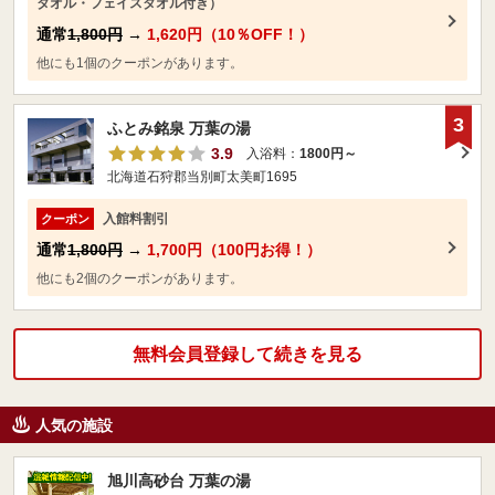
タオル・フェイスタオル付き）
通常
1,800円
→
1,620円（10％OFF！）
他にも1個のクーポンがあります。
3
ふとみ銘泉 万葉の湯
3.9
入浴料：
1800円～
北海道石狩郡当別町太美町1695
入館料割引
クーポン
通常
1,800円
→
1,700円（100円お得！）
他にも2個のクーポンがあります。
無料会員登録して続きを見る
人気の施設
旭川高砂台 万葉の湯