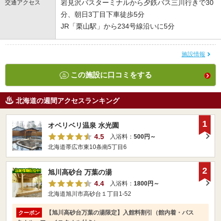
岩見沢バスターミナルから夕鉄バス三川行きで30
交通アクセス
分、朝日3丁目下車徒歩5分
JR「栗山駅」から234号線沿いに5分
施設情報
この施設に口コミをする
北海道の週間アクセスランキング
1
オベリベリ温泉 水光園
4.5
入浴料：
500円～
北海道帯広市東10条南5丁目6
2
旭川高砂台 万葉の湯
4.4
入浴料：
1800円～
北海道旭川市高砂台１丁目1-52
【旭川高砂台万葉の湯限定】入館料割引（館内着・バス
クーポン