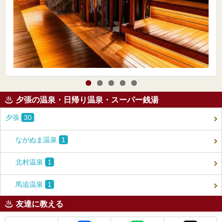
夕張の温泉・日帰り温泉・スーパー銭湯
夕張
30
ながぬま温泉
1
北村温泉
1
馬追温泉
1
友達に教える
メール
Facebook
LINE
X