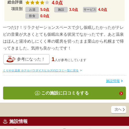
総合評価
4.0点
項目別
5.0点
3.0点
4.0点
お湯
施設
サービス
0.0点
飲食
一つだけ！リラクゼーションスペースで少し仮眠したかったがテレ
ビの音量が大きくとても仮眠出来る状況でなかったです。あと温泉
はほんと湯冷めしにくく車の暖房を切ったまま栗山から札幌まで帰
ってきました。気持ち良かったです！
1
参考になった！
人が
参考にしています
くりやま温泉 ホテルパラダイスヒルズの口コミ一覧に戻る
>
施設情報
この施設に口コミをする
施設情報