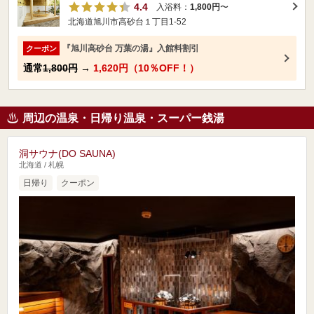
4.4
入浴料：
1,800円
〜
北海道旭川市高砂台１丁目1-52
『旭川高砂台 万葉の湯』入館料割引
クーポン
通常
1,800円
→
1,620円（10％OFF！）
周辺の温泉・日帰り温泉・スーパー銭湯
洞サウナ(DO SAUNA)
北海道 / 札幌
日帰り
クーポン