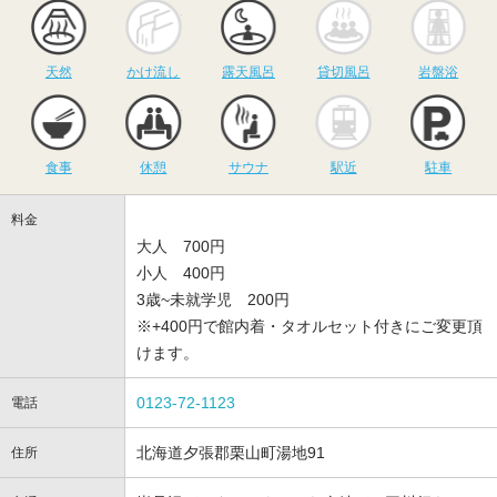
天然
かけ流し
露天風呂
貸切風呂
岩
天然
かけ流し
露天風呂
貸切風呂
岩盤浴
食事
休憩
サウナ
駅近
駐
食事
休憩
サウナ
駅近
駐車
料金
大人 700円
小人 400円
3歳~未就学児 200円
※+400円で館内着・タオルセット付きにご変更頂
けます。
0123-72-1123
電話
北海道夕張郡栗山町湯地91
住所