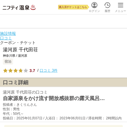
購入済チケットはこちら
ログイン
履歴
メニュー
施設情報
口コミ
クーポン・チケット
湯河原 千代田荘
神奈川県 / 湯河原
宿泊
3.7
/
口コミ 3件
口コミ詳細
湯河原 千代田荘の口コミ
自家源泉をかけ流す開放感抜群の露天風呂…
投稿者：きくりんさん
性別：男性
年代：50代～
投稿日：2025年01月07日 / 入浴日： 2023年06月01日 / 滞在時間： 2時間以内