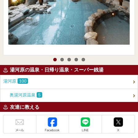
湯河原の温泉・日帰り温泉・スーパー銭湯
湯河原
100
奥湯河原温泉
5
友達に教える
メール
Facebook
LINE
X