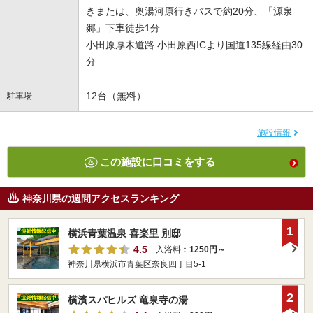
きまたは、奥湯河原行きバスで約20分、「源泉
郷」下車徒歩1分
小田原厚木道路 小田原西ICより国道135線経由30
分
12台（無料）
駐車場
施設情報
この施設に口コミをする
神奈川県の週間アクセスランキング
1
横浜青葉温泉 喜楽里 別邸
4.5
入浴料：
1250円～
神奈川県横浜市青葉区奈良四丁目5-1
2
横濱スパヒルズ 竜泉寺の湯