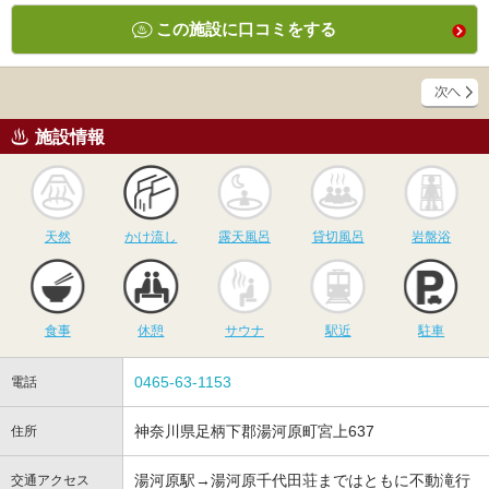
この施設に口コミをする
施設情報
天然
かけ流し
露天風呂
貸切風呂
岩
天然
かけ流し
露天風呂
貸切風呂
岩盤浴
食事
休憩
サウナ
駅近
駐
食事
休憩
サウナ
駅近
駐車
0465-63-1153
電話
神奈川県足柄下郡湯河原町宮上637
住所
湯河原駅→湯河原千代田荘まではともに不動滝行
交通アクセス