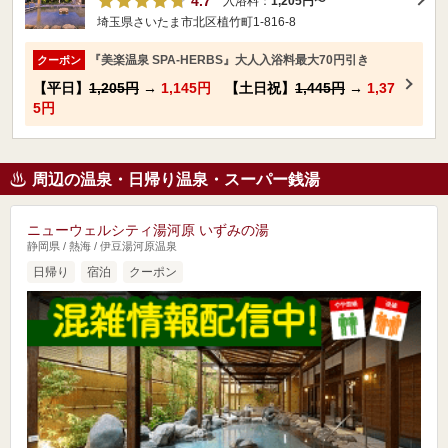
4.7
入浴料：
1,205円
〜
埼玉県さいたま市北区植竹町1-816-8
『美楽温泉 SPA-HERBS』大人入浴料最大70円引き
クーポン
【平日】
1,205円
→
1,145円
【土日祝】
1,445円
→
1,37
5円
周辺の温泉・日帰り温泉・スーパー銭湯
ニューウェルシティ湯河原 いずみの湯
静岡県 / 熱海 / 伊豆湯河原温泉
日帰り
宿泊
クーポン