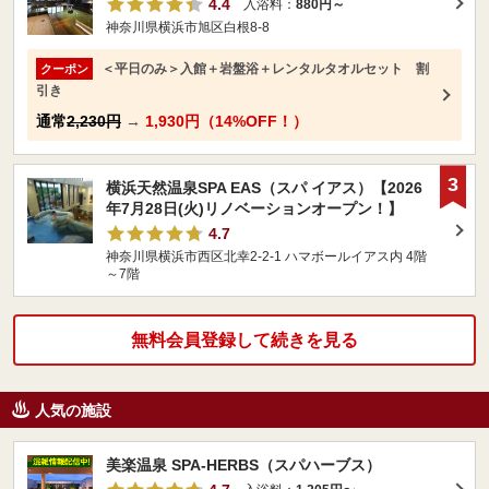
4.4
入浴料：
880円～
神奈川県横浜市旭区白根8-8
＜平日のみ＞入館＋岩盤浴＋レンタルタオルセット 割
クーポン
引き
通常
2,230円
→
1,930円（14%OFF！）
3
横浜天然温泉SPA EAS（スパ イアス）【2026
年7月28日(火)リノベーションオープン！】
4.7
神奈川県横浜市西区北幸2-2-1 ハマボールイアス内 4階
～7階
無料会員登録して続きを見る
人気の施設
美楽温泉 SPA-HERBS（スパハーブス）