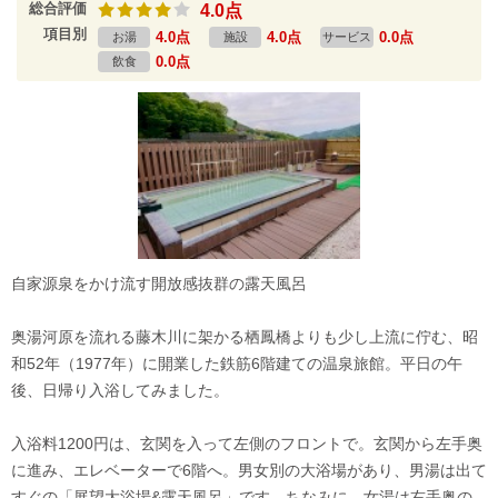
総合評価
4.0点
項目別
4.0点
4.0点
0.0点
お湯
施設
サービス
0.0点
飲食
自家源泉をかけ流す開放感抜群の露天風呂
奥湯河原を流れる藤木川に架かる栖鳳橋よりも少し上流に佇む、昭
和52年（1977年）に開業した鉄筋6階建ての温泉旅館。平日の午
後、日帰り入浴してみました。
入浴料1200円は、玄関を入って左側のフロントで。玄関から左手奥
に進み、エレベーターで6階へ。男女別の大浴場があり、男湯は出て
すぐの「展望大浴場&露天風呂」です。ちなみに、女湯は右手奥の