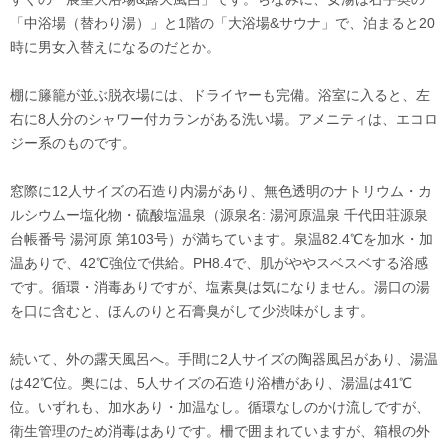
「中浴場（替わり湯）」と1階の「大浴場&サウナ」で、泊まると20
時に男女入替えになるのだとか。
棚に籐籠が並ぶ脱衣場には、ドライヤーも完備。浴室に入ると、左
右に8人分のシャワー付カランがある洗い場。アメニティは、エコロ
ジー系のものです。
窓際に12人サイズの石造り内湯があり、無色透明のナトリウム・カ
ルシウムー塩化物・硫酸塩温泉（源泉名: 湯河原温泉 千代田荘源泉
台帳番号 湯河原 第103号）が満ちています。泉温82.4℃を加水・加
温ありで、42℃強位で供給。PH8.4で、肌がややスベスベする浴感
です。循環・消毒ありですが、塩素臭は気になりません。湯口の湯
を口に含むと、ほんのりと石膏臭がして少渋味がします。
続いて、外の露天風呂へ。手間に2人サイズの陶器風呂があり、湯温
は42℃位。奥には、5人サイズの石造り浴槽があり、湯温は41℃
位。いずれも、加水あり・加温なし。循環なしのかけ流しですが、
衛生管理のため消毒はありです。柵で囲まれていますが、箱根の外