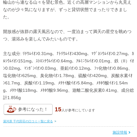
輪山から連なる山々を望む景色。近くの高層マンションから丸見え
なのが少々気になりますが、ずっと貸切状態でまったりできまし
た。
開放感が抜群の露天風呂なので、一度泊まって満天の星空を眺めつ
つ、湯浴みを楽しんでみたいものです。
主な成分: ﾘﾁｳﾑｲｵﾝ0.31mg、ﾅﾄﾘｳﾑｲｵﾝ430mg、ﾏｸﾞﾈｼｳﾑｲｵﾝ0.27mg、ｶ
ﾙｼｳﾑｲｵﾝ151mg、ｽﾄﾛﾝﾁｳﾑｲｵﾝ0.64mg、ｱﾙﾐﾆｳﾑｲｵﾝ0.01mg、鉄（II）ｲｵ
ﾝ0.02mg、ﾏﾝｶﾞﾝｲｵﾝ0.03mg、亜鉛ｲｵﾝ0.12mg、ﾌｯ化物ｲｵﾝ0.86mg、
塩化物ｲｵﾝ625mg、臭化物ｲｵﾝ1.78mg、硫酸ｲｵﾝ420mg、炭酸水素ｲｵ
ﾝ61.7mg、炭酸ｲｵﾝ1.19mg、ﾒﾀｹｲ酸ｲｵﾝ5.84mg、ﾒﾀﾎｳ酸ｲｵﾝ1.54m
g、ﾒﾀｹｲ酸118mg、ﾒﾀﾎｳ酸9.96mg、遊離二酸化炭素0.41mg、成分総
計1.856g
15
参考になった！
人が
参考にしています
湯河原 千代田荘の口コミ一覧に戻る
>
施設情報