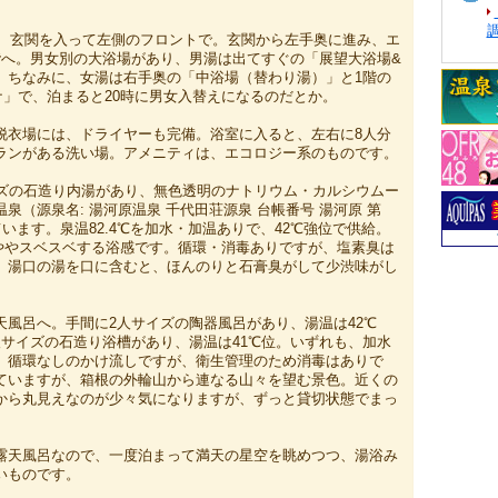
円は、玄関を入って左側のフロントで。玄関から左手奥に進み、エ
階へ。男女別の大浴場があり、男湯は出てすぐの「展望大浴場&
。ちなみに、女湯は右手奥の「中浴場（替わり湯）」と1階の
ナ」で、泊まると20時に男女入替えになるのだとか。
脱衣場には、ドライヤーも完備。浴室に入ると、左右に8人分
ランがある洗い場。アメニティは、エコロジー系のものです。
イズの石造り内湯があり、無色透明のナトリウム・カルシウムー
泉（源泉名: 湯河原温泉 千代田荘源泉 台帳番号 湯河原 第
ています。泉温82.4℃を加水・加温ありで、42℃強位で供給。
肌がややスベスベする浴感です。循環・消毒ありですが、塩素臭は
。湯口の湯を口に含むと、ほんのりと石膏臭がして少渋味がし
天風呂へ。手間に2人サイズの陶器風呂があり、湯温は42℃
人サイズの石造り浴槽があり、湯温は41℃位。いずれも、加水
。循環なしのかけ流しですが、衛生管理のため消毒はありで
ていますが、箱根の外輪山から連なる山々を望む景色。近くの
から丸見えなのが少々気になりますが、ずっと貸切状態でまっ
。
露天風呂なので、一度泊まって満天の星空を眺めつつ、湯浴み
いものです。