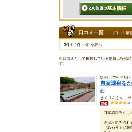
口コミ一覧
（口コミ最
3件中 1件～3件を表示
※口コミとして掲載している情報は投稿時
す。
投稿日：2025年1月7
自家源泉をか
荘
）
きくりんさん 、性
自家源泉をかけ
奥湯河原を流れ
（1977年）