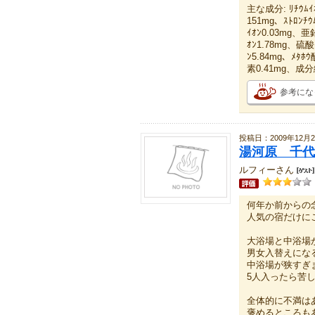
主な成分: ﾘﾁｳﾑｲｵ
151mg、ｽﾄﾛﾝﾁｳ
ｲｵﾝ0.03mg、亜
ｵﾝ1.78mg、硫酸
ﾝ5.84mg、ﾒﾀﾎ
素0.41mg、成分
参考にな
投稿日：2009年12月
湯河原 千代
ルフィーさん
何年か前からの
人気の宿だけに
大浴場と中浴場
男女入替えにな
中浴場が狭すぎ
5人入ったら苦
全体的に不満は
褒めるところも