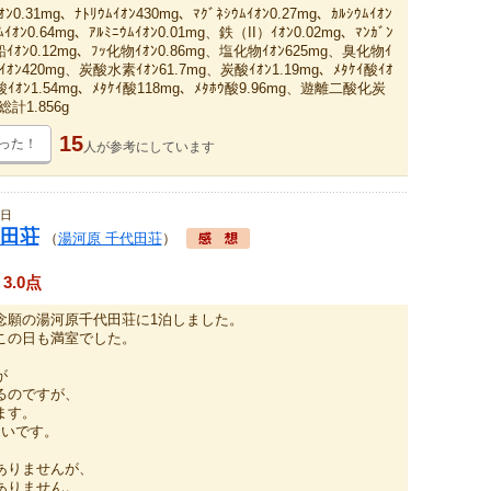
ﾝ0.31mg、ﾅﾄﾘｳﾑｲｵﾝ430mg、ﾏｸﾞﾈｼｳﾑｲｵﾝ0.27mg、ｶﾙｼｳﾑｲｵﾝ
ﾑｲｵﾝ0.64mg、ｱﾙﾐﾆｳﾑｲｵﾝ0.01mg、鉄（II）ｲｵﾝ0.02mg、ﾏﾝｶﾞﾝ
鉛ｲｵﾝ0.12mg、ﾌｯ化物ｲｵﾝ0.86mg、塩化物ｲｵﾝ625mg、臭化物ｲ
ｲｵﾝ420mg、炭酸水素ｲｵﾝ61.7mg、炭酸ｲｵﾝ1.19mg、ﾒﾀｹｲ酸ｲｵ
ｳ酸ｲｵﾝ1.54mg、ﾒﾀｹｲ酸118mg、ﾒﾀﾎｳ酸9.96mg、遊離二酸化炭
総計1.856g
15
った！
人が
参考にしています
2日
田荘
（
湯河原 千代田荘
）
3.0点
念願の湯河原千代田荘に1泊しました。
この日も満室でした。
が
るのですが、
ます。
しいです。
ありませんが、
ありません。