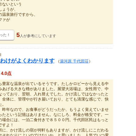
方ないという
しょうが、
の温泉旅行ですから、
ファが
5
った！
人が
参考にしています
日
わけがよくわかります
（
湯河原 千代田荘
）
4.0点
ら豊富な温泉が出ているそうです。たしかロビーから見える中
みあげる大きな櫓がありました。展望大浴場は、女性用で、中
なっており、翌朝、入れ替えでした。かけ流しではなかったと
。全体に、管理やが行き届いており、とても清潔な感じで、快
た。
昨年なので、お食事がどうだったか、もうよく覚えていませ
ったという記憶はありません。なにしろ、料金が格安です。一
の場合には、一泊二食付きで８５００円。千代田区民はもっと
ですよ！
に、かけ流しの宿が何軒もありますが、かけ流しにこだわる
はそれなりによいのではないか、と思いました。人気でいつ電