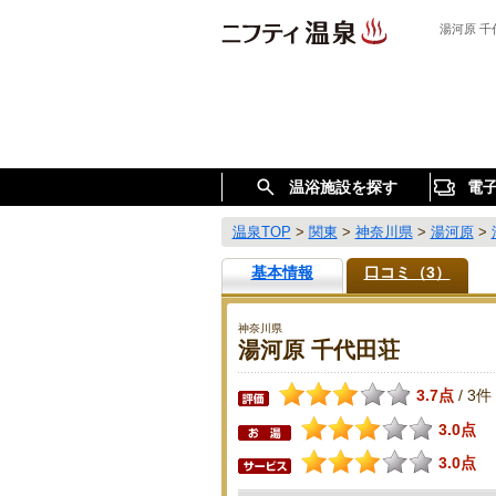
湯河原 
温浴施設を探す
電
温泉TOP
>
関東
>
神奈川県
>
湯河原
>
基本情報
口コミ（3）
神奈川県
湯河原 千代田荘
3.7点
3件
/
3.0点
3.0点