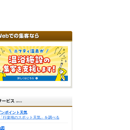
ピンポイント天気
「行楽地のスポット天気」を調べる
地図