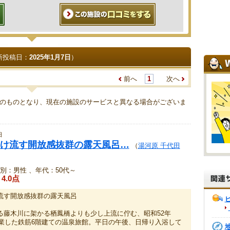
新投稿日：
2025年1月7日
）
前へ
1
次へ
のものとなり、現在の施設のサービスと異なる場合がございま
日
け流す開放感抜群の露天風呂…
（
湯河原 千代田
別：男性 、年代：50代～
4.0点
流す開放感抜群の露天風呂
る藤木川に架かる栖鳳橋よりも少し上流に佇む、昭和52年
に開業した鉄筋6階建ての温泉旅館。平日の午後、日帰り入浴して