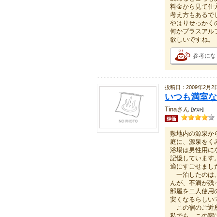
料金から見て仕
考え方もあるで
やはりせっかく
何かプラスアル
欲しいですね。
参考にな
投稿日：2009年2月2
いつも満室な
Tinaさん
敷地内の源泉か
庭に、源泉をく
浴場は男性用に
記憶しています
適にすごせまし
一泊したのは、
んが、不満が残
部屋を二人使用
安くなるらしい
この宿のご近所
私でも、この宿