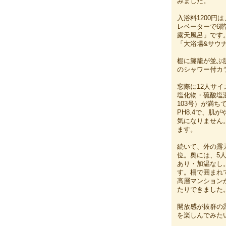
みました。
入浴料1200
レベーターで6
露天風呂」です
「大浴場&サウ
棚に籐籠が並ぶ
のシャワー付カ
窓際に12人サ
塩化物・硫酸塩温
103号）が満ち
PH8.4で、
気になりません
ます。
続いて、外の露
位。奥には、5
あり・加温なし
す。柵で囲まれ
高層マンション
たりできました
開放感が抜群の
を楽しんでみた