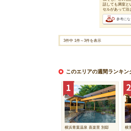
話しても満室と
セルがあって泊
参考にな
3件中 1件～3件を表示
このエリアの週間ランキン
横浜青葉温泉 喜楽里 別邸
横