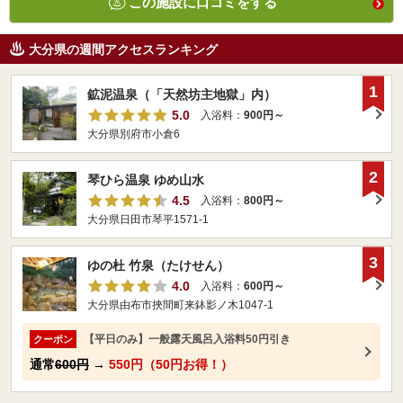
この施設に口コミをする
大分県の週間アクセスランキング
1
鉱泥温泉（「天然坊主地獄」内）
5.0
入浴料：
900円～
大分県別府市小倉6
2
琴ひら温泉 ゆめ山水
4.5
入浴料：
800円～
大分県日田市琴平1571-1
3
ゆの杜 竹泉（たけせん）
4.0
入浴料：
600円～
大分県由布市挾間町来鉢影ノ木1047-1
【平日のみ】一般露天風呂入浴料50円引き
クーポン
通常
600円
→
550円（50円お得！）