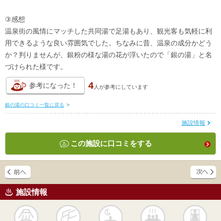
③感想
温泉街の風情にマッチした共同湯で足湯もあり、観光客も気軽に利
用できるような良い雰囲気でした。ちなみに昔、温泉の成分かどう
か？判りませんが、銀粉の様な湯の花が浮いたので「銀の湯」と名
づけられた様です。
4
参考になった！
人が
参考にしています
銀の湯の口コミ一覧に戻る
>
施設情報
この施設に口コミをする
施設情報
天然
かけ流し
露天風呂
貸切風呂
岩