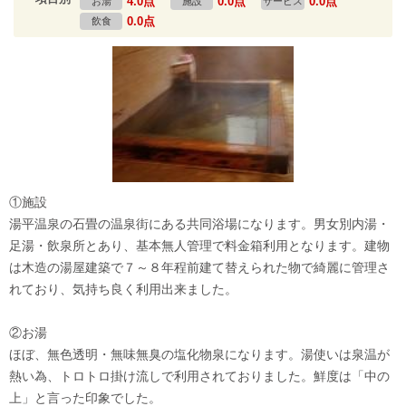
4.0点
0.0点
0.0点
お湯
施設
サービス
0.0点
飲食
①施設
湯平温泉の石畳の温泉街にある共同浴場になります。男女別内湯・
足湯・飲泉所とあり、基本無人管理で料金箱利用となります。建物
は木造の湯屋建築で７～８年程前建て替えられた物で綺麗に管理さ
れており、気持ち良く利用出来ました。
②お湯
ほぼ、無色透明・無味無臭の塩化物泉になります。湯使いは泉温が
熱い為、トロトロ掛け流しで利用されておりました。鮮度は「中の
上」と言った印象でした。