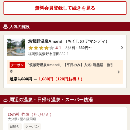
無料会員登録して続きを見る
人気の施設
筑紫野温泉Amandi（ちくしの アマンディ）
4.1
入浴料：
880円
〜
福岡県筑紫野市原田832-1
「筑紫野温泉Amandi」【平日のみ】入浴+岩盤浴 割引
クーポン
き
通常
1,800円
→
1,680円（120円お得！）
周辺の温泉・日帰り温泉・スーパー銭湯
ゆの杜 竹泉（たけせん）
大分県 / 湯布院周辺
日帰り
クーポン