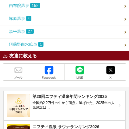
由布院温泉
158
塚原温泉
4
湯平温泉
27
阿蘇野白水鉱泉
1
友達に教える
メール
Facebook
LINE
X
第20回ニフティ温泉年間ランキング2025
全国約2.2万件の中から頂点に選ばれた、2025年の人
気施設は…
ニフティ温泉 サウナランキング2026