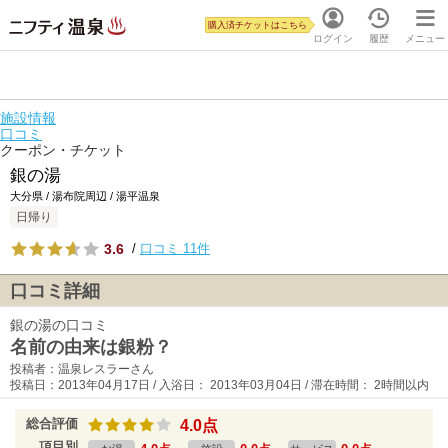
購入済チケットはこちら
ログイン
履歴
メニュー
施設情報
口コミ
クーポン・チケット
銀の湯
大分県 / 湯布院周辺 / 湯平温泉
日帰り
3.6
/
口コミ 11件
口コミ詳細
銀の湯の口コミ
名前の由来は銀粉？
投稿者：温泉レスラーさん
投稿日：2013年04月17日 / 入浴日： 2013年03月04日 / 滞在時間： 2時間以内
総合評価
4.0点
項目別