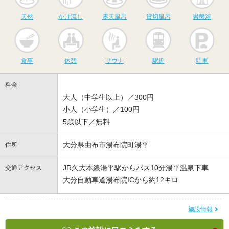
天然
かけ流し
露天風呂
貸切風呂
岩盤浴
食事
休憩
サウナ
駅近
駐
食事
休憩
サウナ
駅近
駐車
料金
大人（中学生以上）／300円
小人（小学生）／100円
5歳以下／無料
大分県由布市湯布院町湯平
住所
JR久大本線湯平駅からバス10分湯平温泉下車
交通アクセス
大分自動車道湯布院ICから約12キロ
施設情報