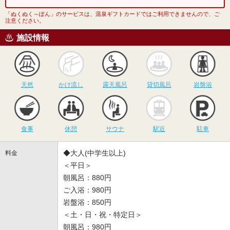
「ぬくぬく～ぽん」のサービスは、温泉ギフトカードではご利用できませんので、ご
注意ください。
施設情報
天然
かけ流し
露天風呂
貸切風呂
岩
天然
かけ流し
露天風呂
貸切風呂
岩盤浴
食事
休憩
サウナ
駅近
駐
食事
休憩
サウナ
駅近
駐車
◆大人(中学生以上)
料金
＜平日＞
朝風呂：880円
ご入浴：980円
岩盤浴：850円
＜土・日・祝・特定日＞
朝風呂：980円