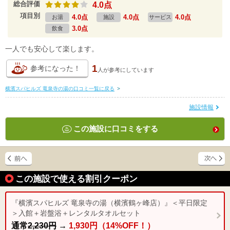
総合評価
4.0点
項目別
4.0点
4.0点
4.0点
お湯
施設
サービス
3.0点
飲食
一人でも安心して楽します。
1
参考になった！
人が
参考にしています
横濱スパヒルズ 竜泉寺の湯の口コミ一覧に戻る
>
施設情報
この施設に口コミをする
この施設で使える割引クーポン
『横濱スパヒルズ 竜泉寺の湯（横濱鶴ヶ峰店）』＜平日限定
＞入館＋岩盤浴＋レンタルタオルセット
通常
2,230円
→
1,930円（14%OFF！）