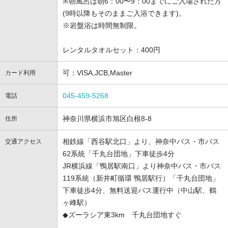
※朝風呂は朝6：00〜9：00までにご入場された方
(9時以降もそのままご入浴できます)。
※岩盤浴は時間無制限。
レンタルタオルセット：400円
可：VISA,JCB,Master
カード利用
045-459-5268
電話
神奈川県横浜市旭区白根8-8
住所
相鉄線「西谷駅北口」より、神奈中バス・市バス
交通アクセス
62系統「千丸台団地」下車徒歩4分
JR横浜線「鴨居駅南口」より神奈中バス・市バス
119系統（新井町循環 鴨居駅行）「千丸台団地」
下車徒歩4分、無料送迎バス運行中（中山駅、鶴
ヶ峰駅）
◆ズーラシア東3km 千丸台団地すぐ