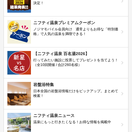
決定！
ニフティ温泉プレミアムクーポン
ノジマモバイル会員向け 通常よりもお得な「特別価
格」で人気の温泉を満喫できる！
【ニフティ温泉 百名湯2026】
行ってみたい施設に投票してプレゼントを当てよう！
（全10回開催 / 合計260名様）
岩盤浴特集
日本全国の岩盤浴情報だけをピックアップ。まとめて
検索！
ニフティ温泉ニュース
温泉にもっと行きたくなる！お得な情報を掲載中