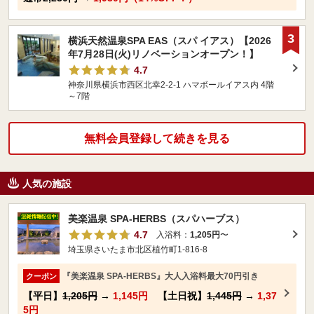
3
横浜天然温泉SPA EAS（スパ イアス）【2026
年7月28日(火)リノベーションオープン！】
4.7
神奈川県横浜市西区北幸2-2-1 ハマボールイアス内 4階
～7階
無料会員登録して続きを見る
人気の施設
美楽温泉 SPA-HERBS（スパハーブス）
4.7
入浴料：
1,205円
〜
埼玉県さいたま市北区植竹町1-816-8
『美楽温泉 SPA-HERBS』大人入浴料最大70円引き
クーポン
【平日】
1,205円
→
1,145円
【土日祝】
1,445円
→
1,37
5円