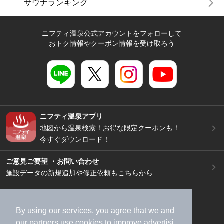
サウナランキング
ニフティ温泉公式アカウントをフォローして
おトク情報やクーポン情報を受け取ろう
ニフティ温泉アプリ
地図から温泉検索！お得な限定クーポンも！
今すぐダウンロード！
ご意見ご要望 ・お問い合わせ
施設データの新規追加や修正依頼もこちらから
スマートフォン
/
PC
加盟店募集（資料請求）
広告出稿のご案内
By using our services, you agree that we and
our
partners
use cookies to improve advertisi
利用規約
ライフスタイルMEMBERS+規約