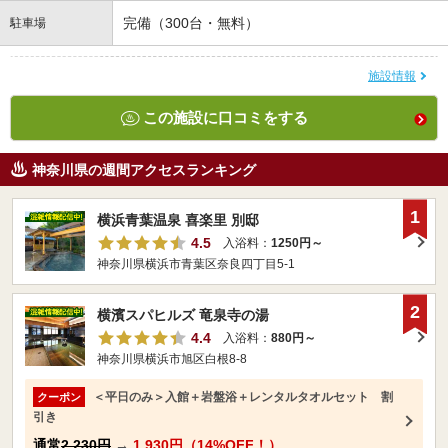
完備（300台・無料）
駐車場
施設情報
この施設に口コミをする
神奈川県の週間アクセスランキング
1
横浜青葉温泉 喜楽里 別邸
4.5
入浴料：
1250円～
神奈川県横浜市青葉区奈良四丁目5-1
2
横濱スパヒルズ 竜泉寺の湯
4.4
入浴料：
880円～
神奈川県横浜市旭区白根8-8
＜平日のみ＞入館＋岩盤浴＋レンタルタオルセット 割
クーポン
引き
通常
2,230円
→
1,930円（14%OFF！）