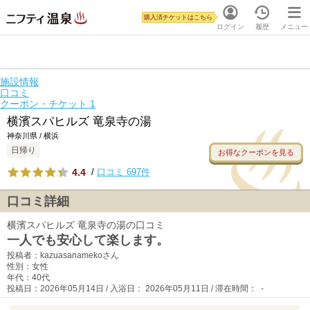
購入済チケットはこちら
ログイン
履歴
メニュー
施設情報
口コミ
クーポン・チケット
1
横濱スパヒルズ 竜泉寺の湯
神奈川県 / 横浜
日帰り
お得なクーポンを見る
4.4
/
口コミ 697件
口コミ詳細
横濱スパヒルズ 竜泉寺の湯の口コミ
一人でも安心して楽します。
投稿者：kazuasanamekoさん
性別：女性
年代：40代
投稿日：2026年05月14日 / 入浴日： 2026年05月11日 / 滞在時間： -