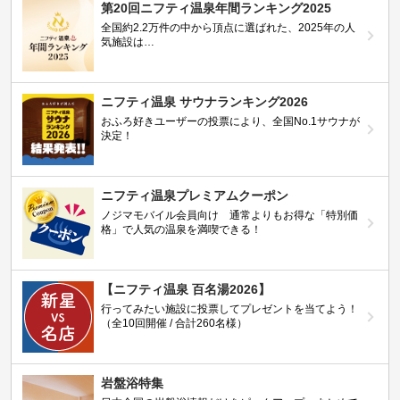
第20回ニフティ温泉年間ランキング2025
全国約2.2万件の中から頂点に選ばれた、2025年の人
気施設は…
ニフティ温泉 サウナランキング2026
おふろ好きユーザーの投票により、全国No.1サウナが
決定！
ニフティ温泉プレミアムクーポン
ノジマモバイル会員向け 通常よりもお得な「特別価
格」で人気の温泉を満喫できる！
【ニフティ温泉 百名湯2026】
行ってみたい施設に投票してプレゼントを当てよう！
（全10回開催 / 合計260名様）
岩盤浴特集