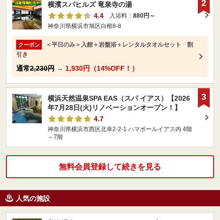
2
横濱スパヒルズ 竜泉寺の湯
4.4
入浴料：
880円～
神奈川県横浜市旭区白根8-8
＜平日のみ＞入館＋岩盤浴＋レンタルタオルセット 割
クーポン
引き
通常
2,230円
→
1,930円（14%OFF！）
3
横浜天然温泉SPA EAS（スパ イアス）【2026
年7月28日(火)リノベーションオープン！】
4.7
神奈川県横浜市西区北幸2-2-1 ハマボールイアス内 4階
～7階
無料会員登録して続きを見る
人気の施設