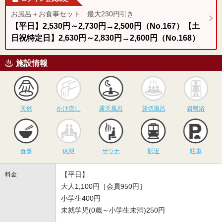
お風呂＋お食事セット 最大230円引き
【平日】2,530円～2,730円→2,500円（No.167）【土
日祝特定日】2,630円～2,830円→2,600円（No.168）
施設情報
天然
かけ流し
露天風呂
貸切風呂
岩
天然
かけ流し
露天風呂
貸切風呂
岩盤浴
食事
休憩
サウナ
駅近
駐
食事
休憩
サウナ
駅近
駐車
【平日】
料金
大人1,100円［会員950円］
小学生400円
未就学児(0歳～小学生未満)250円