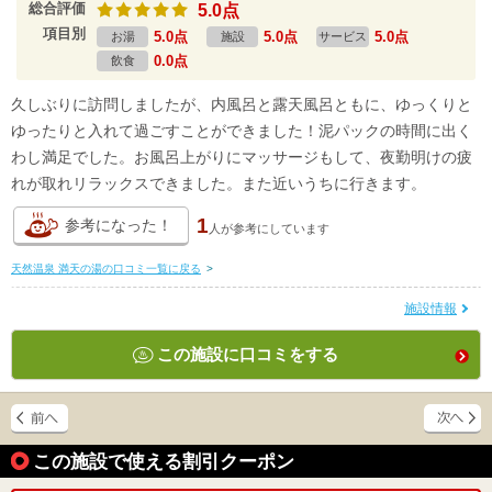
総合評価
5.0点
項目別
5.0点
5.0点
5.0点
お湯
施設
サービス
0.0点
飲食
久しぶりに訪問しましたが、内風呂と露天風呂ともに、ゆっくりと
ゆったりと入れて過ごすことができました！泥パックの時間に出く
わし満足でした。お風呂上がりにマッサージもして、夜勤明けの疲
れが取れリラックスできました。また近いうちに行きます。
1
参考になった！
人が
参考にしています
天然温泉 満天の湯の口コミ一覧に戻る
>
施設情報
この施設に口コミをする
この施設で使える割引クーポン