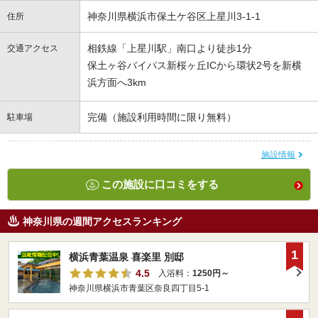
神奈川県横浜市保土ケ谷区上星川3-1-1
住所
相鉄線「上星川駅」南口より徒歩1分
交通アクセス
保土ヶ谷バイパス新桜ヶ丘ICから環状2号を新横
浜方面へ3km
完備（施設利用時間に限り無料）
駐車場
施設情報
この施設に口コミをする
神奈川県の週間アクセスランキング
1
横浜青葉温泉 喜楽里 別邸
4.5
入浴料：
1250円～
神奈川県横浜市青葉区奈良四丁目5-1