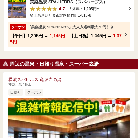
美楽温泉 SPA-HERBS（スパハーブス）
4.7
入浴料：
1,205円
〜
埼玉県さいたま市北区植竹町1-816-8
『美楽温泉 SPA-HERBS』大人入浴料最大70円引き
クーポン
【平日】
1,205円
→
1,145円
【土日祝】
1,445円
→
1,37
5円
周辺の温泉・日帰り温泉・スーパー銭湯
横濱スパヒルズ 竜泉寺の湯
神奈川県 / 横浜
日帰り
クーポン