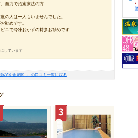
方、自力で治癒療法の方
態度の人は一人もいませんでした。
がお勧めです。
ンビニで冷凍おかずの持参お勧めです
考にしています
渓流の宿 金泉閣 」 の口コミ一覧に戻る
グ