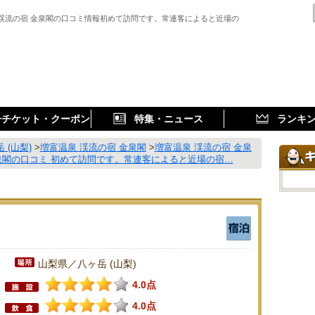
 渓流の宿 金泉閣の口コミ情報初めて訪問です。常連客によると近場の
子チケット・クーポン
特集・ニュース
ランキ
 (山梨)
>
増富温泉 渓流の宿 金泉閣
>
増富温泉 渓流の宿 金泉
泉閣の口コミ 初めて訪問です。常連客によると近場の宿…
山梨県／八ヶ岳 (山梨)
4.0点
4.0点