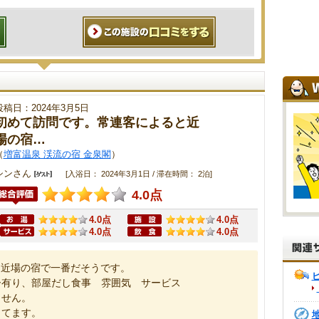
投稿日：2024年3月5日
初めて訪問です。常連客によると近
場の宿…
（
増富温泉 渓流の宿 金泉閣
）
シンさん
[入浴日： 2024年3月1日 / 滞在時間： 2泊]
4.0点
4.0点
4.0点
4.0点
4.0点
と近場の宿で一番だそうです。
ー有り、部屋だし食事 雰囲気 サービス
ません。
してます。