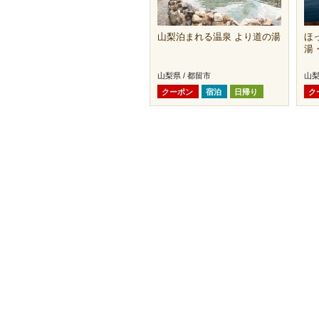
山梨泊まれる温泉 より道の湯
ほ
湯
山梨県 / 都留市
山梨
クーポン
宿泊
日帰り
ク