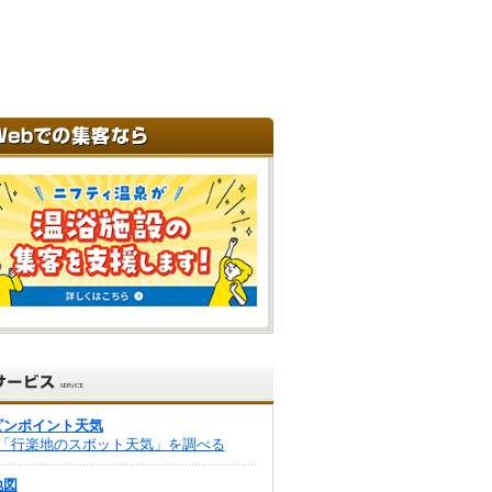
ピンポイント天気
「行楽地のスポット天気」を調べる
地図