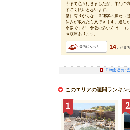
今まで色々行きましたが、年配の
すごく良いと思います。
俗に有りがちな 常連客の腹たつ
休みが取れたら又行きます。連泊
余談ですが 食欲の多い方は コ
冷蔵庫あります。
14
参考になった！
人が
参
「 増富温泉 
このエリアの週間ランキン