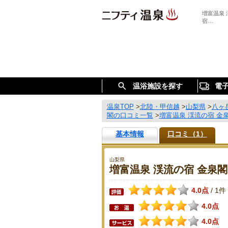
増富温泉
宿…
温浴施設を探す
電
温泉TOP
>
北陸・甲信越
>
山梨県
>
八ヶ岳
閣の口コミ一覧
>
増富温泉 渓流の宿 金
基本情報
口コミ（1）
山梨県
増富温泉 渓流の宿 金泉閣
4.0点
1件
/
4.0点
4.0点