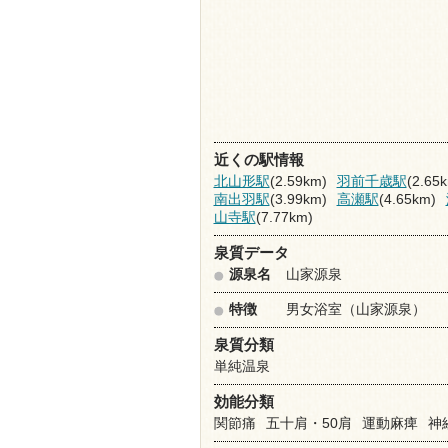
近くの駅情報
北山形駅
(2.59km)
羽前千歳駅
(2.65
南出羽駅
(3.99km)
高瀬駅
(4.65km)
山寺駅
(7.77km)
泉質データ
源泉名
山家源泉
特徴
男女浴室（山家源泉）
泉質分類
単純温泉
効能分類
関節痛
五十肩・50肩
運動麻痺
神