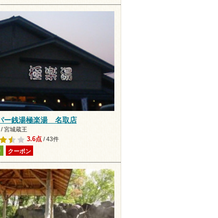
パー銭湯極楽湯 名取店
/ 宮城蔵王
3.6点
/ 43件
り
クーポン