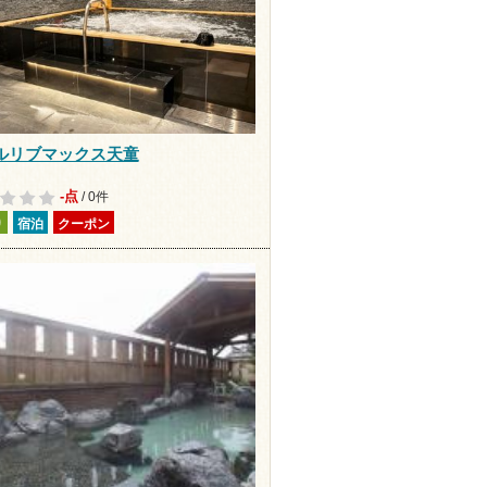
ルリブマックス天童
-点
/ 0件
り
宿泊
クーポン