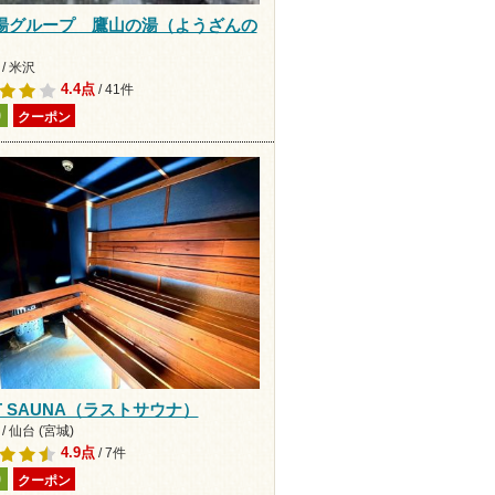
湯グループ 鷹山の湯（ようざんの
/ 米沢
4.4点
/ 41件
り
クーポン
T SAUNA（ラストサウナ）
/ 仙台 (宮城)
4.9点
/ 7件
り
クーポン