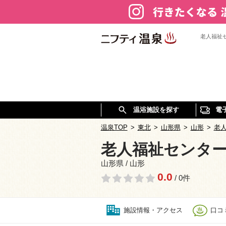
老人福祉
温浴施設を探す
電
温泉TOP
>
東北
>
山形県
>
山形
>
老
老人福祉センター
山形県 / 山形
0.0
/ 0件
施設情報・アクセス
口コミ