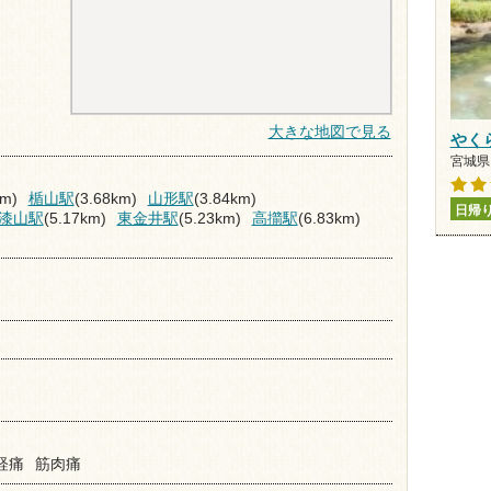
大きな地図で見る
やく
宮城県 
km)
楯山駅
(3.68km)
山形駅
(3.84km)
日帰
漆山駅
(5.17km)
東金井駅
(5.23km)
高擶駅
(6.83km)
経痛
筋肉痛