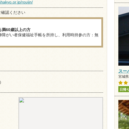
akyo.or.jp/roujin/
ご確認ください
満60歳以上の方
神障がい者保健福祉手帳を所持し、利用時持参の方：無
スー
宮城県 
）
日帰