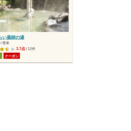
らい薬師の湯
/ 登米
3.7点
/ 12件
り
クーポン