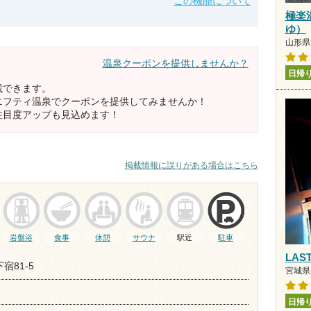
この機能について
極楽
ゆ）
山形県 
温泉クーポンを提供しませんか？
日帰
載できます。
ニフティ温泉でクーポンを提供してみませんか！
注目度アップも見込めます！
掲載情報に誤りがある場合はこちら
岩盤浴
食事
休憩
サウナ
駅近
駐車
LAS
宿81-5
宮城県 
日帰