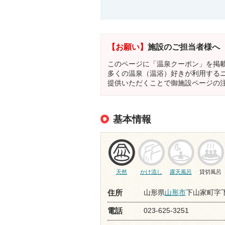
【お願い】
施設のご担当者様へ
このページに「温泉クーポン」を掲
多くの温泉（温浴）好きが利用する
提供いただくことで御施設ページの
基本情報
天然
かけ流し
露天風呂
貸切風呂
山形県
山形市
下山家町字下
住所
023-625-3251
電話