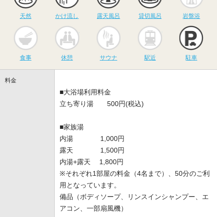
天然
かけ流し
露天風呂
貸切風呂
岩盤浴
食事
休憩
サウナ
駅近
駐
食事
休憩
サウナ
駅近
駐車
料金
■大浴場利用料金
立ち寄り湯 500円(税込)
■家族湯
内湯 1,000円
露天 1,500円
内湯+露天 1,800円
※それぞれ1部屋の料金（4名まで）、50分のご利
用となっています。
備品（ボディソープ、リンスインシャンプー、エ
アコン、一部扇風機）