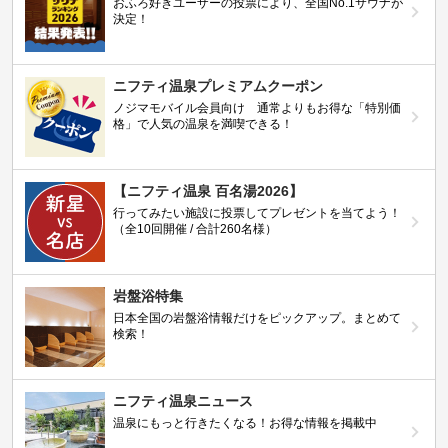
おふろ好きユーザーの投票により、全国No.1サウナが
決定！
ニフティ温泉プレミアムクーポン
ノジマモバイル会員向け 通常よりもお得な「特別価
格」で人気の温泉を満喫できる！
【ニフティ温泉 百名湯2026】
行ってみたい施設に投票してプレゼントを当てよう！
（全10回開催 / 合計260名様）
岩盤浴特集
日本全国の岩盤浴情報だけをピックアップ。まとめて
検索！
ニフティ温泉ニュース
温泉にもっと行きたくなる！お得な情報を掲載中