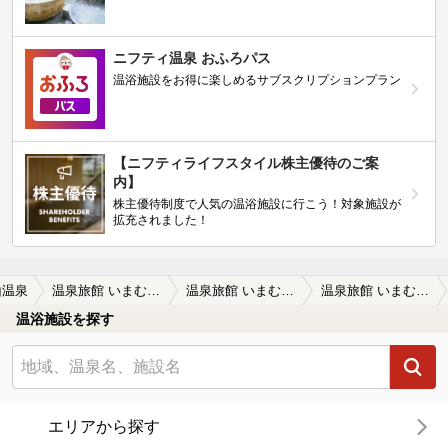
ニフティ温泉 おふろパス
温浴施設をお得に楽しめるサブスクリプションプラン
【ニフティライフスタイル株主優待のご案
内】
株主優待制度で人気の温浴施設に行こう！対象施設が
拡充されました！
山温泉
温泉旅館 いまむら 家族湯
温泉旅館 いまむら 家族湯の口コミ一覧
温泉旅館 いまむら 家族湯の口コミ 旅館・家族湯 いまむら
温浴施設を探す
エリアから探す