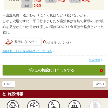
0.0点
0.0点
0.0点
お湯
施設
サービス
0.0点
飲食
平山温泉奥、道がわかりにくく夜はたどり着けないかも。
しかし穴場ですね、平日行きましたが宿泊客は皆無で新緑の山の眺
めを見ながらつかるかけ流しの湯はGOOD！食事は合格点といった
感じ。
0
参考になった！
人が
参考にしています
温泉旅館 いまむら 家族湯の口コミ一覧に戻る
>
施設情報
この施設に口コミをする
施設情報
天然
かけ流し
露天風呂
貸切風呂
岩