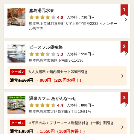
1
嘉島湯元水春
4.0
入浴料：
730円～
熊本県上益城郡嘉島町大字上島字長池2232 イオンモー
ル熊本内
2
ピースフル優祐悠
3.3
入浴料：
550円～
熊本県熊本市東区下南部3-11-136
大人入浴料＋館内着セット220円引き
クーポン
通常
1,100円
→
880円（220円お得！）
3
温泉カフェ あがんなっせ
4.4
入浴料：
800円～
熊本県熊本市北区鶴羽田3丁目10番1号
＜平日のみ＞フリーコース岩盤浴付き（一般）割引き
クーポン
通常
1,650円
→
1,550円（100円お得！）