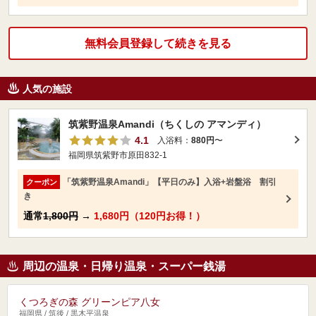
無料会員登録して続きを見る
人気の施設
筑紫野温泉Amandi（ちくしの アマンディ）
4.1
入浴料：
880円
〜
福岡県筑紫野市原田832-1
「筑紫野温泉Amandi」【平日のみ】入浴+岩盤浴 割引
クーポン
き
通常
1,800円
→
1,680円（120円お得！）
周辺の温泉・日帰り温泉・スーパー銭湯
くつろぎの森 グリーンピア八女
福岡県 / 筑後 / 黒木平温泉