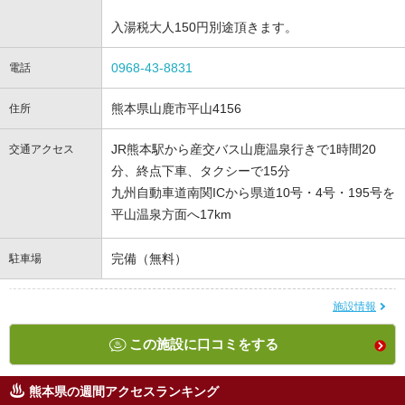
入湯税大人150円別途頂きます。
0968-43-8831
電話
熊本県山鹿市平山4156
住所
JR熊本駅から産交バス山鹿温泉行きで1時間20
交通アクセス
分、終点下車、タクシーで15分
九州自動車道南関ICから県道10号・4号・195号を
平山温泉方面へ17km
完備（無料）
駐車場
施設情報
この施設に口コミをする
熊本県の週間アクセスランキング