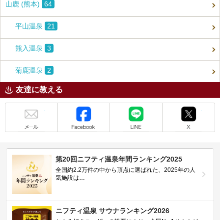
山鹿 (熊本)
64
平山温泉
21
熊入温泉
3
菊鹿温泉
2
友達に教える
メール
Facebook
LINE
X
第20回ニフティ温泉年間ランキング2025
全国約2.2万件の中から頂点に選ばれた、2025年の人
気施設は…
ニフティ温泉 サウナランキング2026