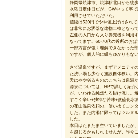
静岡県焼津市、焼津駅北口から徒歩
水曜日定休日だが、GW中って事で
利用させていただいた。
値段は520円でやや値上げはされ
は非常にお洒落な建物二棟となっ
左側の入口から入り券売機を利用
なってます。60-70代の近所の
一部方言が強く理解できなかった
ですが、個人的に縁もゆかりもな
さて温泉ですが、まずアメニティ
た洗い場も少なく施設自体狭い。
天はやや劣るもののこちらは泉温
源泉については、HPで詳しく紹介
が、いわゆる純然たる掛け流し。
すごく辛い+独特な苦味+微硫化水
の花山温泉依頼の、使い捨てコン
した。また内湯に限ってはツルヌ
した。
本日はたまたま空いていましたが
を感じるかもしれませんが、昨今