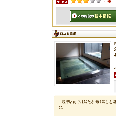
3.8点
焼津駅前で純然たる掛け流しを