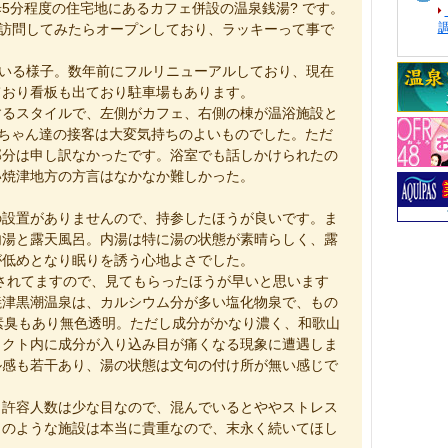
5分程度の住宅地にあるカフェ併設の温泉銭湯? です。
訪問してみたらオープンしており、ラッキーって事で
ている様子。数年前にフルリニューアルしており、現在
ており看板も出ており駐車場もあります。
するスタイルで、左側がカフェ、右側の棟が温浴施設と
おばちゃん達の接客は大変気持ちのよいものでした。ただ
部分は申し訳なかったです。浴室でも話しかけられたの
い焼津地方の方言はなかなか難しかった。
の設置がありませんので、持参したほうが良いです。ま
内湯と露天風呂。内湯は特に湯の状態が素晴らしく、露
が低めとなり眠りを誘う心地よさでした。
されてますので、見てもらったほうが早いと思います
焼津黒潮温泉は、カルシウム分が多い塩化物泉で、もの
素臭もあり無色透明。ただし成分がかなり濃く、和歌山
タクト内に成分が入り込み目が痛くなる現象に遭遇しま
ル感も若干あり、湯の状態は文句の付け所が無い感じで
、許容人数は少な目なので、混んでいるとややストレス
このような施設は本当に貴重なので、末永く続いてほし