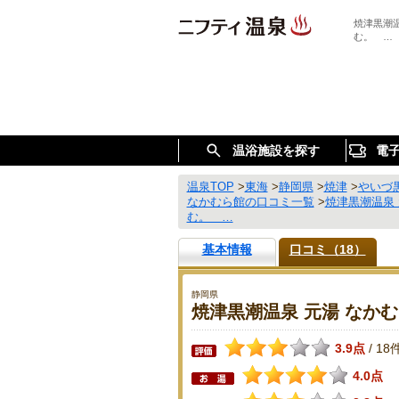
焼津黒潮
む。 …
温浴施設を探す
電
温泉TOP
>
東海
>
静岡県
>
焼津
>
やいづ
なかむら館の口コミ一覧
>
焼津黒潮温泉
む。 …
基本情報
口コミ（18）
静岡県
焼津黒潮温泉 元湯 なか
3.9点
18
/
4.0点