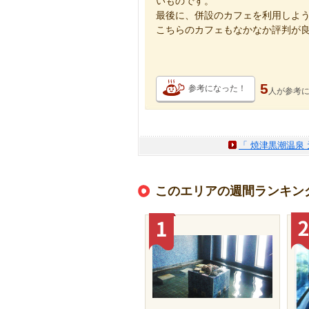
いものです。
最後に、併設のカフェを利用しよ
こちらのカフェもなかなか評判が
5
参考になった！
人が
参考
「 焼津黒潮温泉
このエリアの週間ランキン