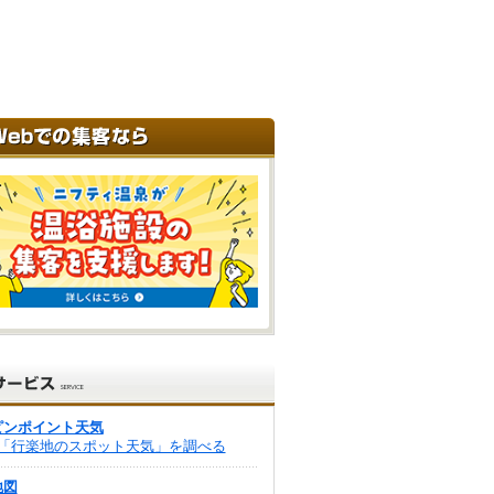
ピンポイント天気
「行楽地のスポット天気」を調べる
地図