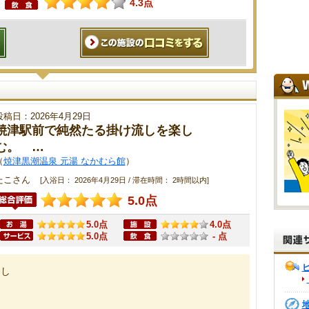
4.3点
投稿日：2026年4月29日
焼津駅前で純然たる掛け流しを楽し
む。 …
（
焼津黒潮温泉 元湯 なかむら館
）
たこさん
[入浴日： 2026年4月29日 / 滞在時間： 2時間以内]
5.0点
5.0点
4.0点
5.0点
- 点
楽し
む。