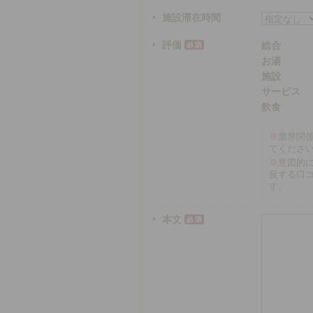
施設滞在時間
評価
総合
お湯
施設
サービス
飲食
※
業界関
てくださ
※
意図的
反する口
す。
本文