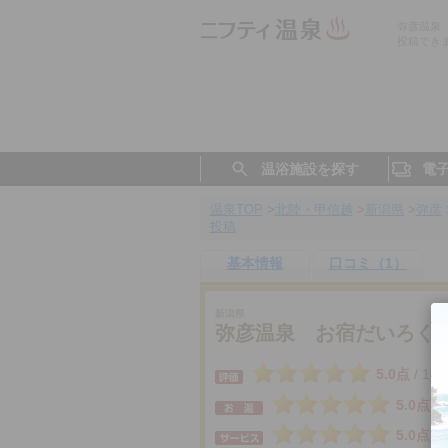
弥彦温泉
投稿でき
温浴施設を探す
電
温泉TOP
>
北陸・甲信越
>
新潟県
>
弥彦
投稿
基本情報
口コミ（1）
新潟県
弥彦温泉 お宿だいろく
5.0点
1件
/
5.0点
5.0点