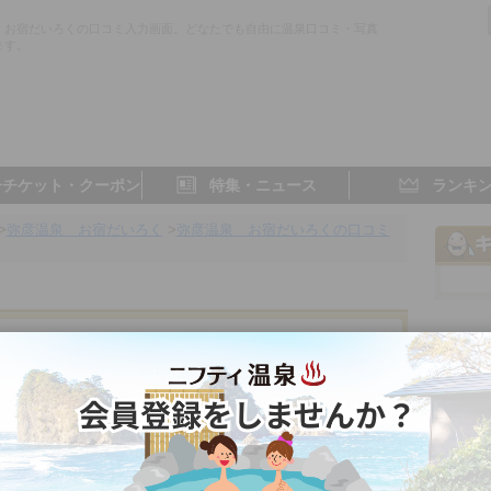
 お宿だいろくの口コミ入力画面。どなたでも自由に温泉口コミ・写真
ます。
子チケット・クーポン
特集・ニュース
ランキ
>
弥彦温泉 お宿だいろく
>
弥彦温泉 お宿だいろくの口コミ
新潟県／弥彦
5.0点
5.0点