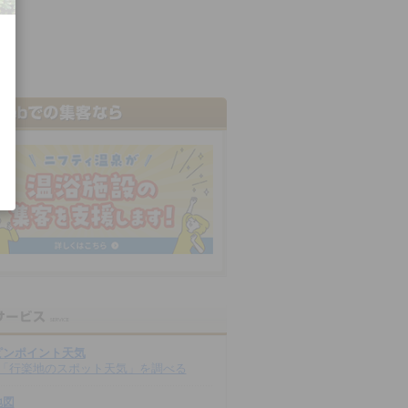
ピンポイント天気
「行楽地のスポット天気」を調べる
地図