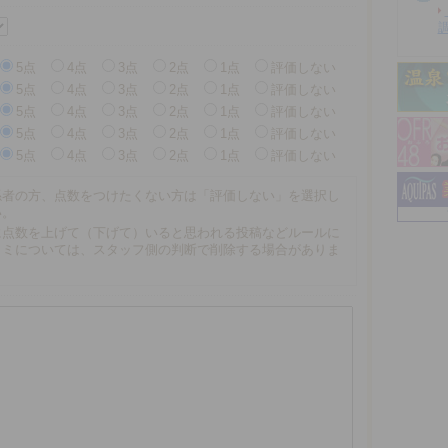
5点
4点
3点
2点
1点
評価しない
5点
4点
3点
2点
1点
評価しない
5点
4点
3点
2点
1点
評価しない
5点
4点
3点
2点
1点
評価しない
5点
4点
3点
2点
1点
評価しない
係者の方、点数をつけたくない方は「評価しない」を選択し
い。
に点数を上げて（下げて）いると思われる投稿などルールに
コミについては、スタッフ側の判断で削除する場合がありま