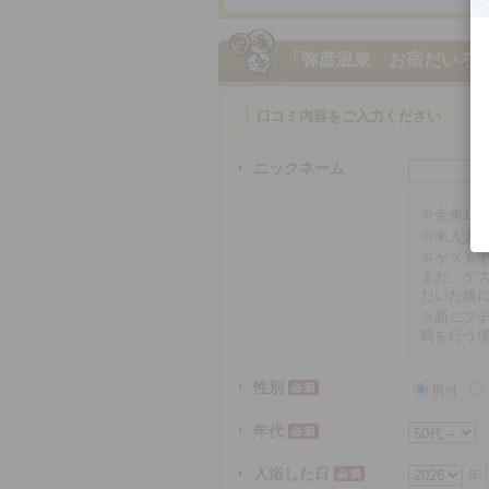
「弥彦温泉 お宿だいろ
口コミ内容をご入力ください
ニックネーム
※
全角16
※
未入力
※ゲスト
また、ゲ
だいた後
※
新ニフテ
稿を行う
性別
男性
年代
入浴した日
年