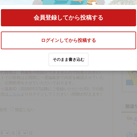
く」
の口コミをする
会員登録してから投稿する
ログインしてから投稿する
そのまま書き込む
文字以内
の場合、匿名で投稿されます。
での投稿は、再編集や削除ができませんので注意ください。
ストでの投稿は公開前に一度編集部で内容を確認させていた
に、公開処理をさせていただいております。
ィ温泉ID（2018/07/17以降にご登録いただいたID）での投
場合は
こちら
よりログインしてください（削除が行えます）
女性
指定しない
月
日