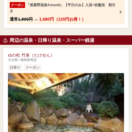
「筑紫野温泉Amandi」【平日のみ】入浴+岩盤浴 割引
クーポン
き
通常
1,800円
→
1,680円（120円お得！）
周辺の温泉・日帰り温泉・スーパー銭湯
ゆの杜 竹泉（たけせん）
大分県 / 湯布院周辺
日帰り
クーポン