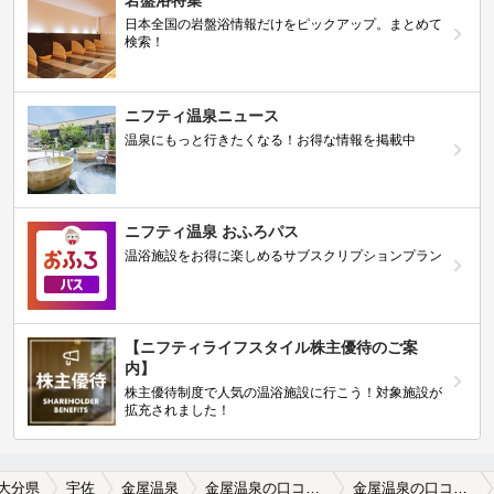
岩盤浴特集
日本全国の岩盤浴情報だけをピックアップ。まとめて
検索！
ニフティ温泉ニュース
温泉にもっと行きたくなる！お得な情報を掲載中
ニフティ温泉 おふろパス
温浴施設をお得に楽しめるサブスクリプションプラン
【ニフティライフスタイル株主優待のご案
内】
株主優待制度で人気の温浴施設に行こう！対象施設が
拡充されました！
大分県
宇佐
金屋温泉
金屋温泉の口コミ一覧
金屋温泉の口コミ 金谷温泉には 助けられました。…