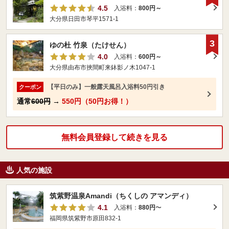
4.5
入浴料：
800円～
大分県日田市琴平1571-1
3
ゆの杜 竹泉（たけせん）
4.0
入浴料：
600円～
大分県由布市挾間町来鉢影ノ木1047-1
【平日のみ】一般露天風呂入浴料50円引き
クーポン
通常
600円
→
550円（50円お得！）
無料会員登録して続きを見る
人気の施設
筑紫野温泉Amandi（ちくしの アマンディ）
4.1
入浴料：
880円
〜
福岡県筑紫野市原田832-1