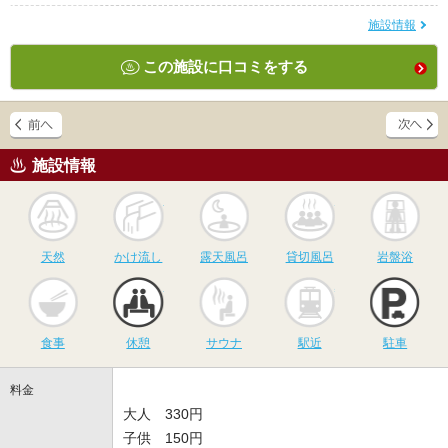
施設情報
この施設に口コミをする
施設情報
天然
かけ流し
露天風呂
貸切風呂
岩
天然
かけ流し
露天風呂
貸切風呂
岩盤浴
食事
休憩
サウナ
駅近
駐
食事
休憩
サウナ
駅近
駐車
料金
大人 330円
子供 150円