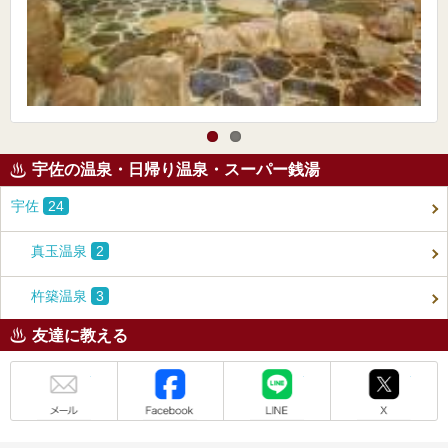
宇佐の温泉・日帰り温泉・スーパー銭湯
宇佐
24
真玉温泉
2
杵築温泉
3
友達に教える
メール
Facebook
LINE
X