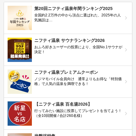
第20回ニフティ温泉年間ランキング2025
全国約2.2万件の中から頂点に選ばれた、2025年の人
気施設は…
ニフティ温泉 サウナランキング2026
おふろ好きユーザーの投票により、全国No.1サウナが
決定！
ニフティ温泉プレミアムクーポン
ノジマモバイル会員向け 通常よりもお得な「特別価
格」で人気の温泉を満喫できる！
【ニフティ温泉 百名湯2026】
行ってみたい施設に投票してプレゼントを当てよう！
（全10回開催 / 合計260名様）