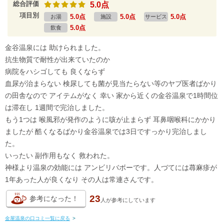
総合評価
5.0点
項目別
5.0点
5.0点
5.0点
お湯
施設
サービス
5.0点
飲食
金谷温泉には 助けられました。
抗生物質で耐性が出来ていたのか
病院をハシゴしても 良くならず
血尿が治まらない 検尿しても菌が見当たらない等のヤブ医者ばかり
の田舎なので アイテムがなく 幸い 家から近くの金谷温泉で1時間位
は滞在し 1週間で完治しました。
もう1つは 喉風邪が発作のように咳が止まらず 耳鼻咽喉科にかかり
ましたが 酷くなるばかり金谷温泉では3日ですっかり完治しまし
た。
いったい 副作用もなく 救われた。
神様より温泉の効能には アンビリバボーです。人づてには蕁麻疹が
1年あった人が良くなり その人は常連さんです。
23
参考になった！
人が
参考にしています
金屋温泉の口コミ一覧に戻る
>