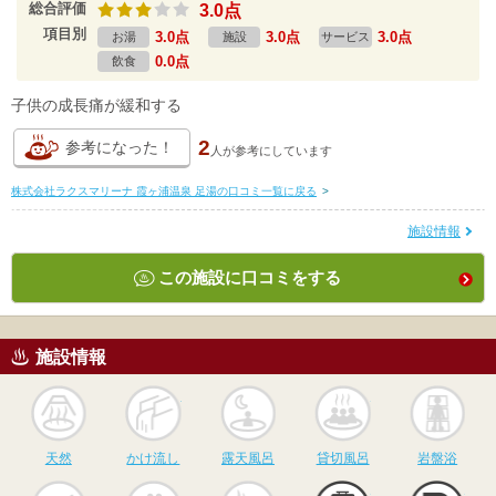
総合評価
3.0点
項目別
3.0点
3.0点
3.0点
お湯
施設
サービス
0.0点
飲食
子供の成長痛が緩和する
2
参考になった！
人が
参考にしています
株式会社ラクスマリーナ 霞ヶ浦温泉 足湯の口コミ一覧に戻る
>
施設情報
この施設に口コミをする
施設情報
天然
かけ流し
露天風呂
貸切風呂
岩
天然
かけ流し
露天風呂
貸切風呂
岩盤浴
食事
休憩
サウナ
駅近
駐