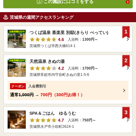
この施設に口コミをする
茨城県の週間アクセスランキング
1
つくば温泉 喜楽里 別邸(きらり べってい)
4.6
入浴料：
1300円～
茨城県つくば市西大橋614-1
2
天然温泉 きぬの湯
4.2
入浴料：
1700円～
茨城県常総市内守谷町きぬの里1-5-6
入会費割引
クーポン
通常
1,000円
→
700円（300円お得！）
3
SPA＆ごはん ゆるうむ
4.7
入浴料：
750円～
茨城県水戸市小吹町2624-1