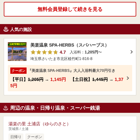
無料会員登録して続きを見る
人気の施設
美楽温泉 SPA-HERBS（スパハーブス）
4.7
入浴料：
1,205円
〜
埼玉県さいたま市北区植竹町1-816-8
『美楽温泉 SPA-HERBS』大人入浴料最大70円引き
クーポン
【平日】
1,205円
→
1,145円
【土日祝】
1,445円
→
1,37
5円
周辺の温泉・日帰り温泉・スーパー銭湯
湯楽の里 土浦店（ゆらのさと）
茨城県 / 土浦
日帰り
クーポン