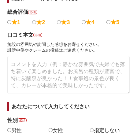
総合評価
必須
★1
★2
★3
★4
★5
口コミ本文
必須
施設の雰囲気や訪問した感想をお寄せください。
誹謗中傷やクレームの投稿はご遠慮ください。
あなたについて入力してください
性別
必須
男性
女性
指定しない