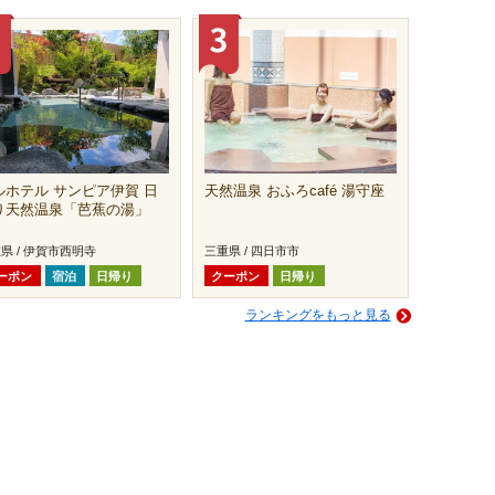
ルホテル サンピア伊賀 日
天然温泉 おふろcafé 湯守座
り天然温泉「芭蕉の湯」
県 / 伊賀市西明寺
三重県 / 四日市市
ーポン
宿泊
日帰り
クーポン
日帰り
ランキングをもっと見る