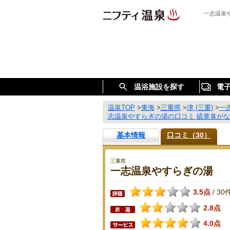
一志温泉
温浴施設を探す
電
温泉TOP
>
東海
>
三重県
>
津 (三重)
>
一
志温泉やすらぎの湯の口コミ 硫黄臭が
基本情報
口コミ（30）
三重県
一志温泉やすらぎの湯
3.5点
30
/
2.8点
4.0点