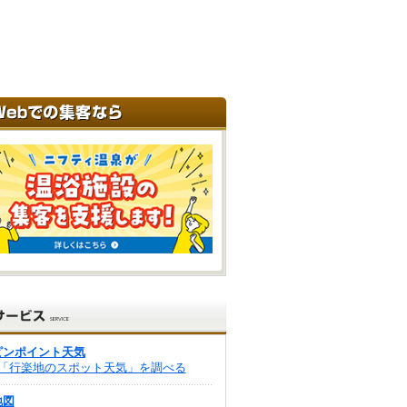
ピンポイント天気
「行楽地のスポット天気」を調べる
地図