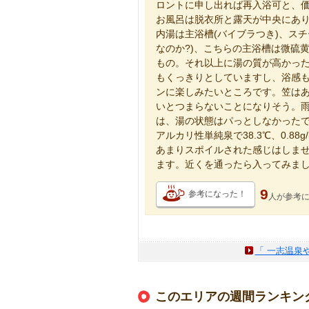
ロントに申し出れば再入浴可と、
お風呂は脱衣所と露天が中央にあり
内湯は主浴槽(バイブラつき)、ス
なのか?)、こちらの主浴槽は微硫
もの。それ以上に湯の質が高かっ
もくっきりとしていますし、浴感
ンに楽しみたいところです。笠は
いとつまらないことになりそう。
は、湯の状態はパっとしなかった
アルカリ性単純泉で38.3℃、0.88
あまりスポイルされた感じはしま
ます。近くを通ったら入ってみま
9
参考になった！
人が
参考
「 一志温泉
このエリアの週間ランキン