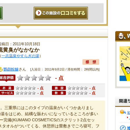
投稿日：2011年10月18日
硫黄臭がなかなか
（
一志温泉やすらぎの湯
）
鸚鵡鮟鱇
さん
[入浴日： 2011年9月2日 / 滞在時間： 2時間以内]
- 点
- 点
- 点
- 点
- 点
す。三重県にはこのタイプの温泉がいくつかありまし
の湯をはじめ、結構な賑わいになっているところが多い
備(KUMANO COSMETICSのスクリット2点セッ
スタオルがついてくる、休憩所は畳敷きでごろ寝可、フ