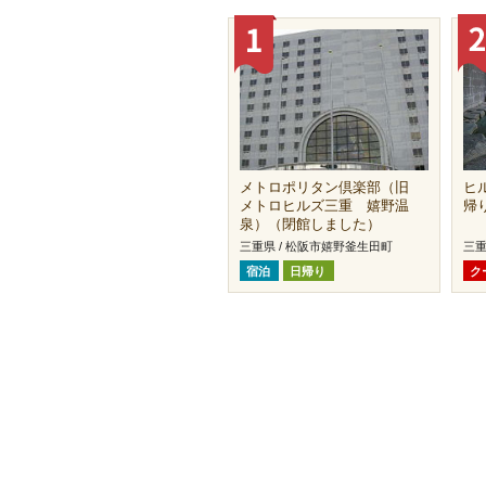
メトロポリタン倶楽部（旧
ヒ
メトロヒルズ三重 嬉野温
帰
泉）（閉館しました）
三重県 / 松阪市嬉野釜生田町
三重
宿泊
日帰り
ク