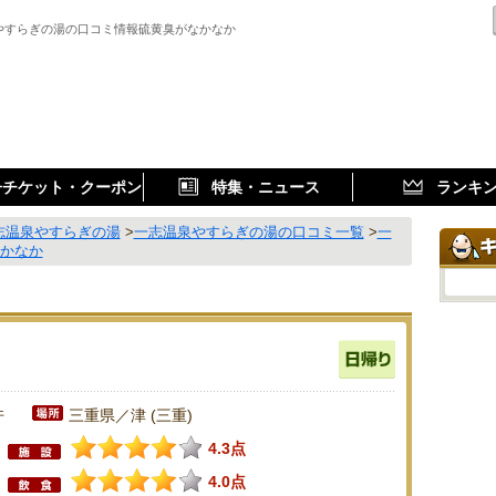
やすらぎの湯の口コミ情報硫黄臭がなかなか
子チケット・クーポン
特集・ニュース
ランキ
志温泉やすらぎの湯
>
一志温泉やすらぎの湯の口コミ一覧
>
一
なかなか
件
三重県／津 (三重)
4.3点
4.0点