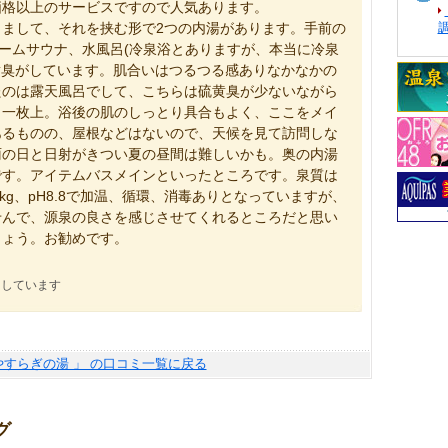
価格以上のサービスですので人気あります。
まして、それを挟む形で2つの内湯があります。手前の
チームサウナ、水風呂(冷泉浴とありますが、本当に冷泉
黄臭がしています。肌合いはつるつる感ありなかなかの
たのは露天風呂でして、こちらは硫黄臭が少ないながら
も一枚上。浴後の肌のしっとり具合もよく、ここをメイ
あるものの、屋根などはないので、天候を見て訪問しな
雨の日と日射がきつい夏の昼間は難しいかも。奥の内湯
です。アイテムバスメインといったところです。泉質は
g/kg、pH8.8で加温、循環、消毒ありとなっていますが、
せんで、源泉の良さを感じさせてくれるところだと思い
しょう。お勧めです。
にしています
やすらぎの湯 」 の口コミ一覧に戻る
グ