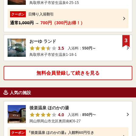
鳥取県米子市皆生温泉4-25-15
日帰り入浴割引
クーポン
通常
1,000円
→
700円（300円お得！）
3
おーゆ ランド
3.5
入浴料：
550円～
鳥取県米子市皆生温泉1-18-1
無料会員登録して続きを見る
人気の施設
後楽温泉 ほのかの湯
4.0
入浴料：
850円
〜
岡山県岡山市北区奥田南町6-27
『後楽温泉 ほのかの湯』入館料60円引き
クーポン