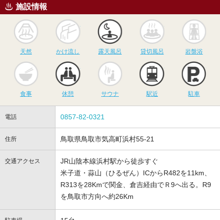
施設情報
天然
かけ流し
露天風呂
貸切風呂
岩
天然
かけ流し
露天風呂
貸切風呂
岩盤浴
食事
休憩
サウナ
駅近
駐
食事
休憩
サウナ
駅近
駐車
0857-82-0321
電話
鳥取県鳥取市気高町浜村55-21
住所
JR山陰本線浜村駅から徒歩すぐ
交通アクセス
米子道・蒜山（ひるぜん）ICからR482を11km、
R313を28Kmで関金、倉吉経由でＲ9へ出る。R9
を鳥取市方向へ約26Km