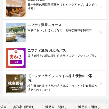
日本全国の岩盤浴情報だけをピックアップ。まとめて
検索！
ニフティ温泉ニュース
温泉にもっと行きたくなる！お得な情報を掲載中
ニフティ温泉 おふろパス
温浴施設をお得に楽しめるサブスクリプションプラン
【ニフティライフスタイル株主優待のご案
内】
株主優待制度で人気の温浴施設に行こう！対象施設が
拡充されました！
村温泉
浜乃家（閉館しました）
浜乃家（閉館しました）の口コミ一覧
浜乃家（閉館しました）の口コミ 古さは最高！