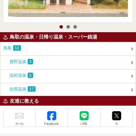
鳥取の温泉・日帰り温泉・スーパー銭湯
鳥取
51
鹿野温泉
4
浜村温泉
5
吉岡温泉
17
友達に教える
メール
Facebook
LINE
X