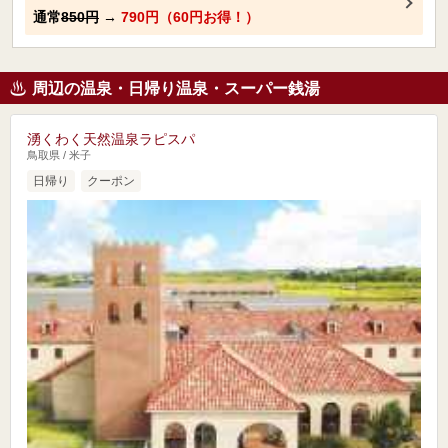
通常
850円
→
790円（60円お得！）
周辺の温泉・日帰り温泉・スーパー銭湯
湧くわく天然温泉ラピスパ
鳥取県 / 米子
日帰り
クーポン