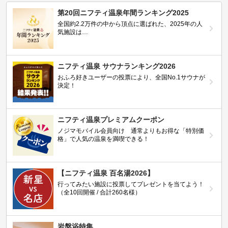
第20回ニフティ温泉年間ランキング2025
全国約2.2万件の中から頂点に選ばれた、2025年の人
気施設は…
ニフティ温泉 サウナランキング2026
おふろ好きユーザーの投票により、全国No.1サウナが
決定！
ニフティ温泉プレミアムクーポン
ノジマモバイル会員向け 通常よりもお得な「特別価
格」で人気の温泉を満喫できる！
【ニフティ温泉 百名湯2026】
行ってみたい施設に投票してプレゼントを当てよう！
（全10回開催 / 合計260名様）
岩盤浴特集