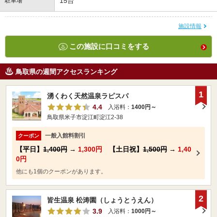
15台
駐車場
施設情報
この施設に口コミをする
鳥取県の週間アクセスランキング
1
湧くわく天然温泉ラピスパ
4.4
入浴料：
1400円～
鳥取県米子市淀江町淀江2-38
一般入館料割引
クーポン
【平日】
1,400円
→
1,300円
【土日祝】
1,500円
→
1,40
0円
他にも1個のクーポンがあります。
2
皆生温泉 松涛園（しょうとうえん）
3.9
入浴料：
1000円～