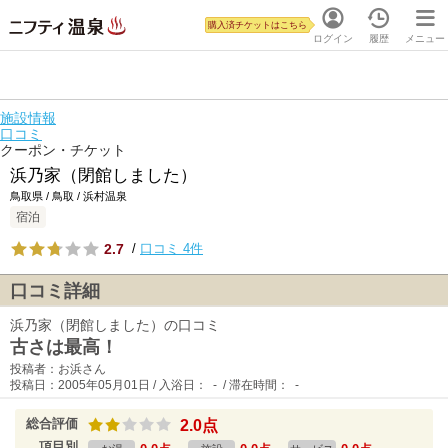
購入済チケットはこちら
ログイン
履歴
メニュー
施設情報
口コミ
クーポン・チケット
浜乃家（閉館しました）
鳥取県 / 鳥取 / 浜村温泉
宿泊
2.7
/
口コミ 4件
口コミ詳細
浜乃家（閉館しました）の口コミ
古さは最高！
投稿者：お浜さん
投稿日：2005年05月01日 / 入浴日： - / 滞在時間： -
総合評価
2.0点
項目別