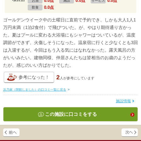
0.0点
0.0点
0.0点
お湯
施設
サービス
0.0点
飲食
ゴールデンウイーク中の土曜日に直前で予約でき、しかも大人1人1
万円未満（1泊2食付）で飛びついた。が、やはり期待通り古かっ
た。夏はプールに変わる大浴場にもシャワーはついているが、温度
調節ができず、火傷しそうになった。温泉宿に行くと少なくとも3回
は入湯するが、今回はもう入る気にはなれなかった。露天風呂の方
がいいみたい。建物同様、仲居さんたちは皆相当のお歳のようだっ
たが、感じのいい方ばかりでした。
2
参考になった！
人が
参考にしています
浜乃家（閉館しました）の口コミ一覧に戻る
>
施設情報
この施設に口コミをする