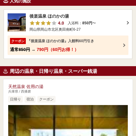
人気の施設
後楽温泉 ほのかの湯
4.0
入浴料：
850円
〜
岡山県岡山市北区奥田南町6-27
『後楽温泉 ほのかの湯』入館料60円引き
クーポン
通常
850円
→
790円（60円お得！）
周辺の温泉・日帰り温泉・スーパー銭湯
天然温泉 佐用の湯
兵庫県 / 西播磨
日帰り
宿泊
クーポン