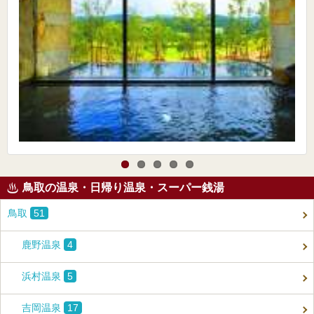
鳥取の温泉・日帰り温泉・スーパー銭湯
鳥取
51
鹿野温泉
4
浜村温泉
5
吉岡温泉
17