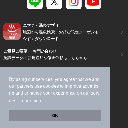
ニフティ温泉アプリ
地図から温泉検索！お得な限定クーポンも！
今すぐダウンロード！
ご意見ご要望 ・お問い合わせ
施設データの新規追加や修正依頼もこちらから
スマートフォン
/
PC
加盟店募集（資料請求）
広告出稿のご案内
By using our services, you agree that we and
our
partners
use cookies to improve advertisi
利用規約
ライフスタイルMEMBERS+規約
ng and enhance your experience on our servi
特定商取引法に基づく表記
ヘルプ
採用情報
ces.
Learn more
運営会社
個人情報保護ポリシー
©NIFTY Lifestyle Co., Ltd.
OK