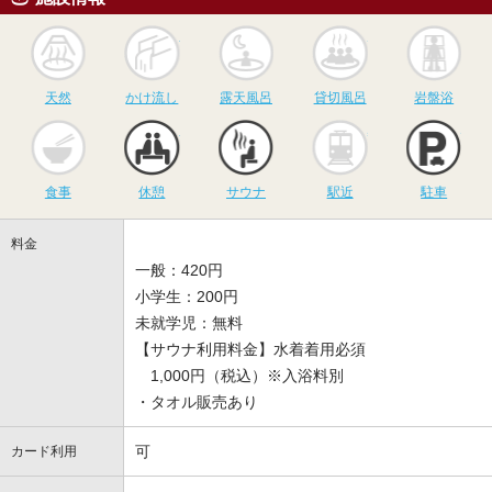
天然
かけ流し
露天風呂
貸切風呂
岩
天然
かけ流し
露天風呂
貸切風呂
岩盤浴
食事
休憩
サウナ
駅近
駐
食事
休憩
サウナ
駅近
駐車
料金
一般：420円
小学生：200円
未就学児：無料
【サウナ利用料金】水着着用必須
1,000円（税込）※入浴料別
・タオル販売あり
可
カード利用