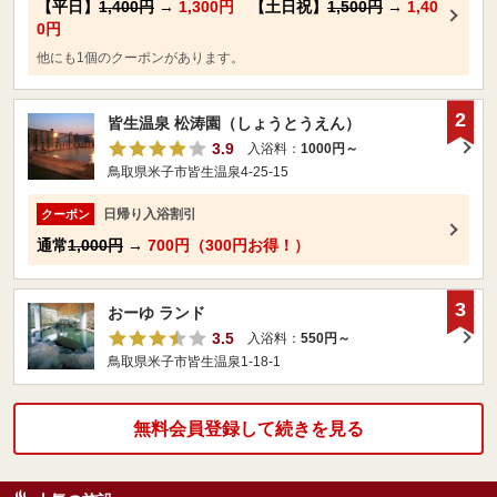
【平日】
1,400円
→
1,300円
【土日祝】
1,500円
→
1,40
0円
他にも1個のクーポンがあります。
2
皆生温泉 松涛園（しょうとうえん）
3.9
入浴料：
1000円～
鳥取県米子市皆生温泉4-25-15
日帰り入浴割引
クーポン
通常
1,000円
→
700円（300円お得！）
3
おーゆ ランド
3.5
入浴料：
550円～
鳥取県米子市皆生温泉1-18-1
無料会員登録して続きを見る