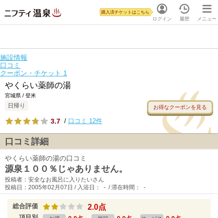
購入済チケットはこちら
ログイン
履歴
メニュー
施設情報
口コミ
クーポン・チケット
1
やくらい薬師の湯
宮城県 / 登米
日帰り
お得なクーポンを見る
3.7
/
口コミ 12件
口コミ詳細
やくらい薬師の湯の口コミ
源泉１００％じゃありません。
投稿者：安全なお風呂に入りたいさん
投稿日：2005年02月07日 / 入浴日： - / 滞在時間： -
総合評価
2.0点
項目別