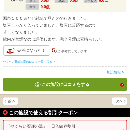
0.0点
0.0点
0.0点
お湯
施設
サービス
0.0点
飲食
源泉１００％だと雑誌で見たので行きました。
塩素しっかり入っていました。塩素に反応するので
苦しくなりました。
館内が禁煙なのは評価します。完全分煙は素晴らしい。
5
参考になった！
人が
参考にしています
やくらい薬師の湯の口コミ一覧に戻る
>
施設情報
この施設に口コミをする
この施設で使える割引クーポン
『やくらい薬師の湯』一日入館券割引