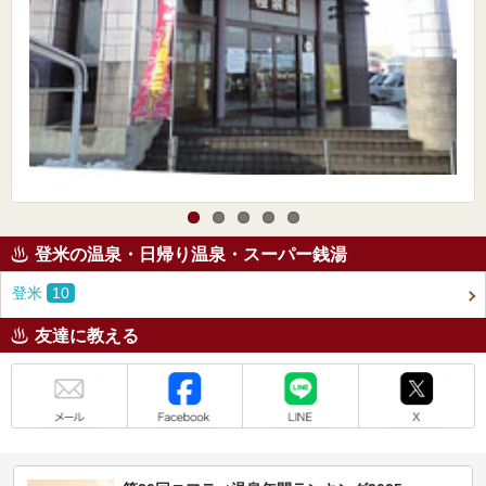
登米の温泉・日帰り温泉・スーパー銭湯
登米
10
友達に教える
メール
Facebook
LINE
X