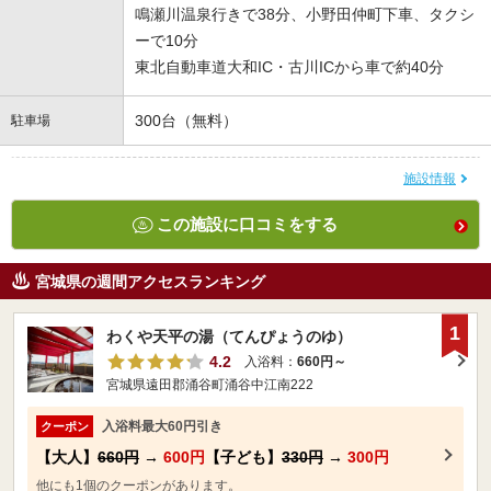
鳴瀬川温泉行きで38分、小野田仲町下車、タクシ
ーで10分
東北自動車道大和IC・古川ICから車で約40分
300台（無料）
駐車場
施設情報
この施設に口コミをする
宮城県の週間アクセスランキング
1
わくや天平の湯（てんぴょうのゆ）
4.2
入浴料：
660円～
宮城県遠田郡涌谷町涌谷中江南222
入浴料最大60円引き
クーポン
【大人】
660円
→
600円
【子ども】
330円
→
300円
他にも1個のクーポンがあります。