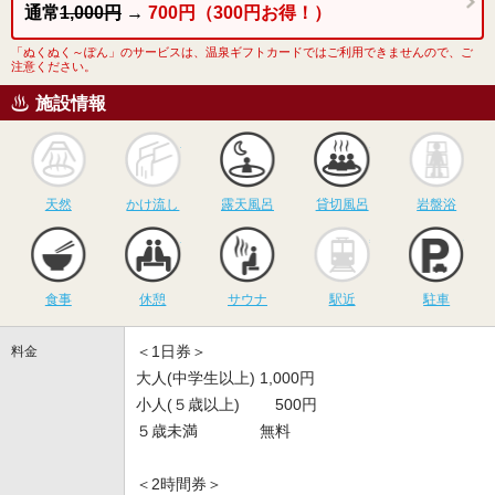
通常
1,000円
→
700円（300円お得！）
「ぬくぬく～ぽん」のサービスは、温泉ギフトカードではご利用できませんので、ご
注意ください。
施設情報
天然
かけ流し
露天風呂
貸切風呂
岩
天然
かけ流し
露天風呂
貸切風呂
岩盤浴
食事
休憩
サウナ
駅近
駐
食事
休憩
サウナ
駅近
駐車
＜1日券＞
料金
大人(中学生以上) 1,000円
小人(５歳以上) 500円
５歳未満 無料
＜2時間券＞