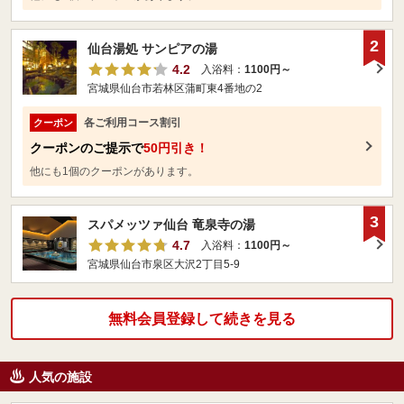
2
仙台湯処 サンピアの湯
4.2
入浴料：
1100円～
宮城県仙台市若林区蒲町東4番地の2
各ご利用コース割引
クーポン
クーポンのご提示で
50円引き！
他にも1個のクーポンがあります。
3
スパメッツァ仙台 竜泉寺の湯
4.7
入浴料：
1100円～
宮城県仙台市泉区大沢2丁目5-9
無料会員登録して続きを見る
人気の施設