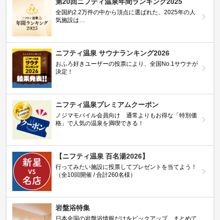
第20回ニフティ温泉年間ランキング2025
全国約2.2万件の中から頂点に選ばれた、2025年の人
気施設は…
ニフティ温泉 サウナランキング2026
おふろ好きユーザーの投票により、全国No.1サウナが
決定！
ニフティ温泉プレミアムクーポン
ノジマモバイル会員向け 通常よりもお得な「特別価
格」で人気の温泉を満喫できる！
【ニフティ温泉 百名湯2026】
行ってみたい施設に投票してプレゼントを当てよう！
（全10回開催 / 合計260名様）
岩盤浴特集
日本全国の岩盤浴情報だけをピックアップ。まとめて