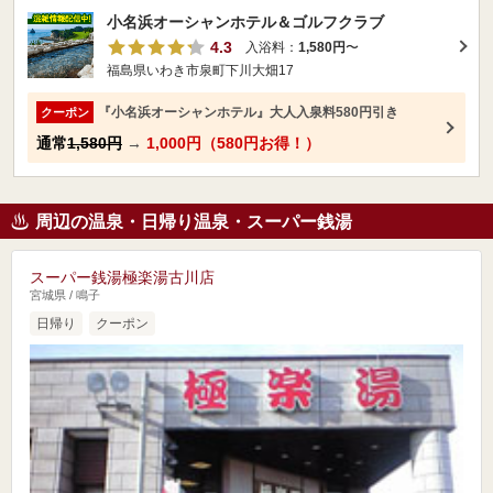
小名浜オーシャンホテル＆ゴルフクラブ
4.3
入浴料：
1,580円
〜
福島県いわき市泉町下川大畑17
『小名浜オーシャンホテル』大人入泉料580円引き
クーポン
通常
1,580円
→
1,000円（580円お得！）
周辺の温泉・日帰り温泉・スーパー銭湯
スーパー銭湯極楽湯古川店
宮城県 / 鳴子
日帰り
クーポン