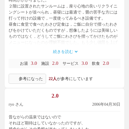
時間がかかりました。
２階に設置されたサンルームは，座り心地の良いリクライニ
ングシートが並べられ，昼寝には最適で，畳の苦手な方には
打って付けの設備で，一度使ってみるべき設備です。
昼食に食堂で食べたわさび定食は，ご飯に自分で摺ったわさ
びをかけていただくものですが，想像したようには美味しい
ものではなく，どうしてご飯にわさびを摺ってかけたものが
メニューになったのか理解不能でした。もう少し値段を上げ
て，もっと内容を吟味し，美味しいわさび定食にすべきだと
続きを読む
思います。
施設が特に低評価になった理由は，食堂とハンドマッサージ
3.0
2.0
3.0
2.0
お湯
施設
サービス
飲食
の営業案内を，音量高く，個室にまで放送を入れたことで
す。緊急事態ならいざ知らず，単なる営業案内を，個室を含
参考になった
22人
が参考にしています
めた全館放送する感覚が判りません。せめて廊下に放送を流
すくらいの気遣いが欲しかったです。後で職員に質したとこ
ろ「全館放送だから仕方がない」との高い所からの物言いが
2.0
あったこともあり，言っても仕方のない施設かと感じ，低評
価にさせていただきました。
ryo さん
2006年04月30日
というわけで，平日にのんびりしたいときには，高い個室料
金を払わず，大広間を使うのが正解だったようです。
昔ながらの温泉ではないので
それほど期待はしていなかったのですが、