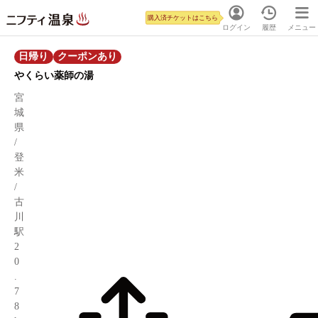
購入済チケットはこちら
ログイン
履歴
メニュー
日帰り
クーポンあり
やくらい薬師の湯
宮
城
県
/
登
米
/
古
川
駅
2
0
.
7
8