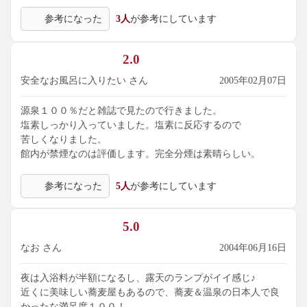
参考になった
3人
が参考にしています
2.0
安全なお風呂に入りたい さん
2005年02月07日
源泉１００％だと雑誌で見たので行きました。
塩素しっかり入っていました。塩素に反応するので
苦しくなりました。
館内が禁煙なのは評価します。完全分煙は素晴らしい。
参考になった
5人
が参考にしています
5.0
なお さん
2004年06月16日
夜は入浴料が半額になるし、露天のランプがイイ感じ♪
近くに美味しい蕎麦屋もあるので、蕎麦＆温泉の日本人で良
かったな満足度１００！