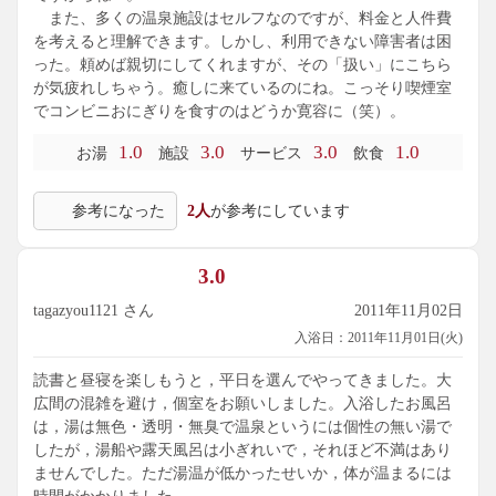
また、多くの温泉施設はセルフなのですが、料金と人件費
を考えると理解できます。しかし、利用できない障害者は困
った。頼めば親切にしてくれますが、その「扱い」にこちら
が気疲れしちゃう。癒しに来ているのにね。こっそり喫煙室
でコンビニおにぎりを食すのはどうか寛容に（笑）。
1.0
3.0
3.0
1.0
お湯
施設
サービス
飲食
参考になった
2人
が参考にしています
3.0
tagazyou1121 さん
2011年11月02日
入浴日：2011年11月01日(火)
読書と昼寝を楽しもうと，平日を選んでやってきました。大
広間の混雑を避け，個室をお願いしました。入浴したお風呂
は，湯は無色・透明・無臭で温泉というには個性の無い湯で
したが，湯船や露天風呂は小ぎれいで，それほど不満はあり
ませんでした。ただ湯温が低かったせいか，体が温まるには