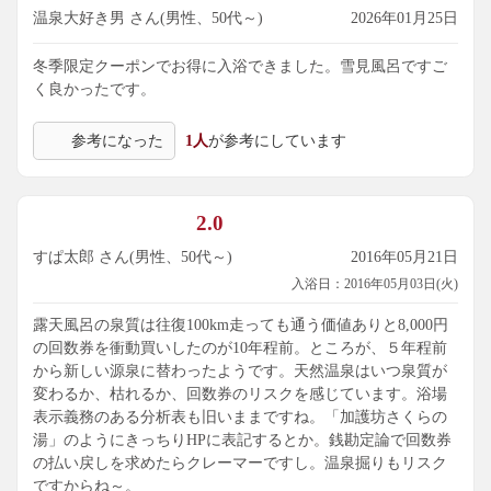
温泉大好き男 さん(男性、50代～)
2026年01月25日
冬季限定クーポンでお得に入浴できました。雪見風呂ですご
く良かったです。
参考になった
1人
が参考にしています
2.0
すぱ太郎 さん(男性、50代～)
2016年05月21日
入浴日：2016年05月03日(火)
露天風呂の泉質は往復100km走っても通う価値ありと8,000円
の回数券を衝動買いしたのが10年程前。ところが、５年程前
から新しい源泉に替わったようです。天然温泉はいつ泉質が
変わるか、枯れるか、回数券のリスクを感じています。浴場
表示義務のある分析表も旧いままですね。「加護坊さくらの
湯」のようにきっちりHPに表記するとか。銭勘定論で回数券
の払い戻しを求めたらクレーマーですし。温泉掘りもリスク
ですからね～。