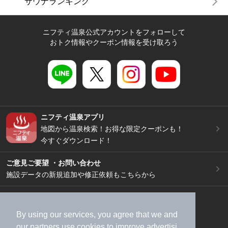
サウナランキング
ニフティ温泉公式アカウントをフォローして
おトク情報やクーポン情報を受け取ろう
ニフティ温泉アプリ
地図から温泉検索！お得な限定クーポンも！
今すぐダウンロード！
ご意見ご要望 ・お問い合わせ
施設データの新規追加や修正依頼もこちらから
スマートフォン
/
PC
加盟店募集（資料請求）
広告出稿のご案内
By using our services, you agree that we and
利用規約
ライフスタイルMEMBERS+規約
our
partners
use cookies to improve advertisi