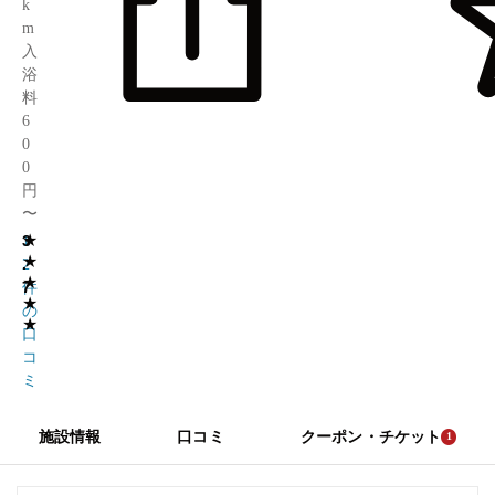
k
m
入
浴
料
6
0
0
円
〜
★
3
1
★
.
2
★
7
件
★
の
★
口
コ
ミ
施設情報
口コミ
クーポン・チケット
1