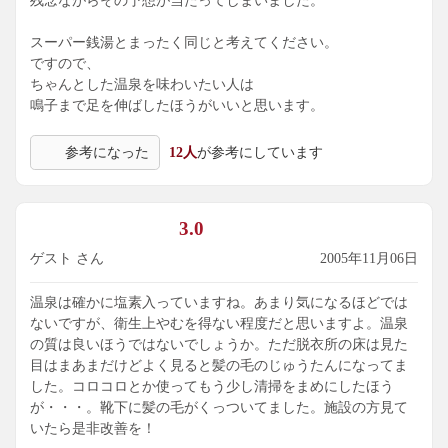
残念ながらその予想が当たってしまいました。
スーパー銭湯とまったく同じと考えてください。
ですので、
ちゃんとした温泉を味わいたい人は
鳴子まで足を伸ばしたほうがいいと思います。
参考になった
12人
が参考にしています
3.0
ゲスト さん
2005年11月06日
温泉は確かに塩素入っていますね。あまり気になるほどでは
ないですが、衛生上やむを得ない程度だと思いますよ。温泉
の質は良いほうではないでしょうか。ただ脱衣所の床は見た
目はまあまだけどよく見ると髪の毛のじゅうたんになってま
した。コロコロとか使ってもう少し清掃をまめにしたほう
が・・・。靴下に髪の毛がくっついてました。施設の方見て
いたら是非改善を！