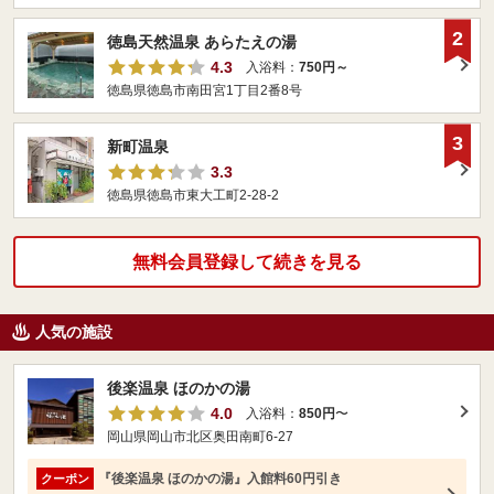
2
徳島天然温泉 あらたえの湯
4.3
入浴料：
750円～
徳島県徳島市南田宮1丁目2番8号
3
新町温泉
3.3
徳島県徳島市東大工町2-28-2
無料会員登録して続きを見る
人気の施設
後楽温泉 ほのかの湯
4.0
入浴料：
850円
〜
岡山県岡山市北区奥田南町6-27
『後楽温泉 ほのかの湯』入館料60円引き
クーポン