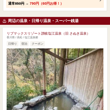
通常
850円
→
790円（60円お得！）
周辺の温泉・日帰り温泉・スーパー銭湯
リブマックスリゾート讃岐塩江温泉（旧 さぬき温泉）
香川県 / 高松 / 塩江温泉郷
日帰り
宿泊
クーポン