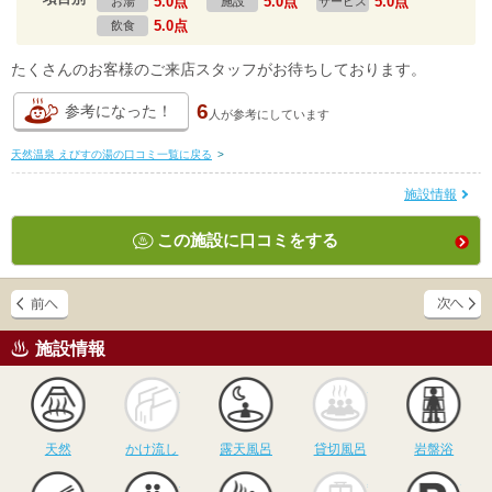
5.0点
5.0点
5.0点
お湯
施設
サービス
5.0点
飲食
たくさんのお客様のご来店スタッフがお待ちしております。
6
参考になった！
人が
参考にしています
天然温泉 えびすの湯の口コミ一覧に戻る
>
施設情報
この施設に口コミをする
施設情報
天然
かけ流し
露天風呂
貸切風呂
岩
天然
かけ流し
露天風呂
貸切風呂
岩盤浴
食事
休憩
サウナ
駅近
駐