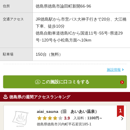
徳島県徳島市論田町新開66-96
住所
JR徳島駅から市営バス大神子行きで20分、大江橋
交通アクセス
下車、徒歩10分
徳島自動車道徳島ICから国道11号･55号･県道29
号･120号を小松島方面へ10km
150台（無料）
駐車場
施設情報
この施設に口コミをする
徳島県の週間アクセスランキング
1
aiai_sauna（旧 あいあい温泉）
3.9
入浴料：
1100円～
徳島県徳島市川内町平石若宮185-1