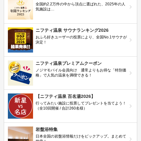
全国約2.2万件の中から頂点に選ばれた、2025年の人
気施設は…
ニフティ温泉 サウナランキング2026
おふろ好きユーザーの投票により、全国No.1サウナが
決定！
ニフティ温泉プレミアムクーポン
ノジマモバイル会員向け 通常よりもお得な「特別価
格」で人気の温泉を満喫できる！
【ニフティ温泉 百名湯2026】
行ってみたい施設に投票してプレゼントを当てよう！
（全10回開催 / 合計260名様）
岩盤浴特集
日本全国の岩盤浴情報だけをピックアップ。まとめて