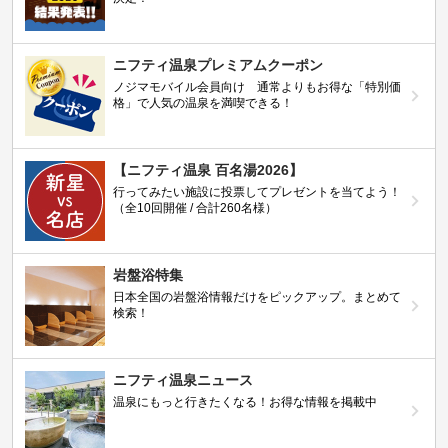
ニフティ温泉プレミアムクーポン
ノジマモバイル会員向け 通常よりもお得な「特別価
格」で人気の温泉を満喫できる！
【ニフティ温泉 百名湯2026】
行ってみたい施設に投票してプレゼントを当てよう！
（全10回開催 / 合計260名様）
岩盤浴特集
日本全国の岩盤浴情報だけをピックアップ。まとめて
検索！
ニフティ温泉ニュース
温泉にもっと行きたくなる！お得な情報を掲載中