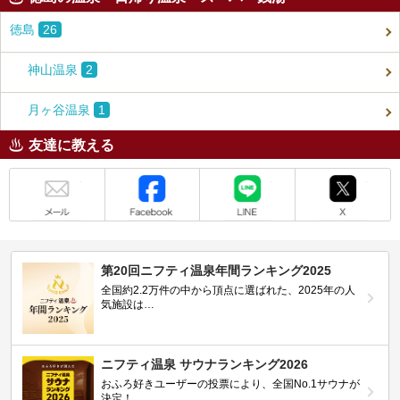
徳島
26
神山温泉
2
月ヶ谷温泉
1
友達に教える
メール
Facebook
LINE
X
第20回ニフティ温泉年間ランキング2025
全国約2.2万件の中から頂点に選ばれた、2025年の人
気施設は…
ニフティ温泉 サウナランキング2026
おふろ好きユーザーの投票により、全国No.1サウナが
決定！