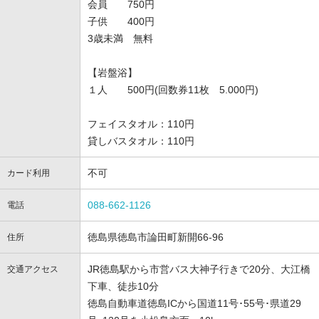
会員 750円
子供 400円
3歳未満 無料
【岩盤浴】
１人 500円(回数券11枚 5.000円)
フェイスタオル：110円
貸しバスタオル：110円
不可
カード利用
088-662-1126
電話
徳島県徳島市論田町新開66-96
住所
JR徳島駅から市営バス大神子行きで20分、大江橋
交通アクセス
下車、徒歩10分
徳島自動車道徳島ICから国道11号･55号･県道29