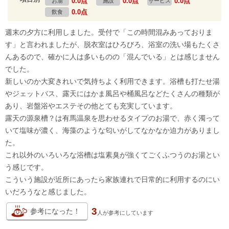
0.0点
0.0点
0.0点
お湯
施設
サービス
0.0点
飲食
週末の夕方に利用しました。受付で「この時間混みあっておりま
す」と言われましたが、脱衣室はひろびろ、浴室の洗い場もたくさ
んあるので、確かに人は多いものの「混んでいる」とは感じません
でした。
新しいのか大変きれいで気持ちよく利用できます。浴槽も打たせ湯
やジェットバス、露天にはかま風呂や桶風呂などたくさんの種類が
あり、岩盤浴やエステその他とても充実しています。
露天の源泉槽？は有馬温泉を思わせるタイプのお湯で、赤く濁って
いて塩味が濃く、海藻のような匂いがしてなかなか迫力がありまし
た。
これ以外のいろいろな浴槽は塩素臭が強くてごくふつうのお湯とい
う感じです。
こういう施設が近所にあったら家族連れで日常的に利用するのにい
いだろうなと感じました。
3
参考になった！
人が
参考にしています