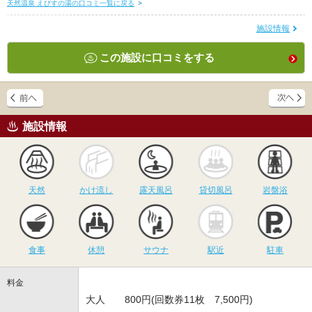
天然温泉 えびすの湯の口コミ一覧に戻る
>
施設情報
この施設に口コミをする
施設情報
天然
かけ流し
露天風呂
貸切風呂
岩
天然
かけ流し
露天風呂
貸切風呂
岩盤浴
食事
休憩
サウナ
駅近
駐
食事
休憩
サウナ
駅近
駐車
料金
大人 800円(回数券11枚 7,500円)