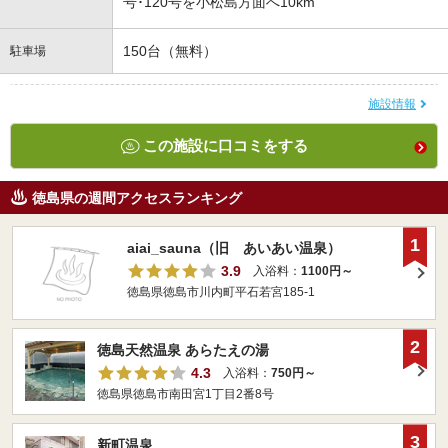
号･120号を小松島方面へ10km
150台（無料）
駐車場
施設情報
この施設に口コミをする
徳島県の週間アクセスランキング
1
aiai_sauna（旧 あいあい温泉）
3.9
入浴料：
1100円～
徳島県徳島市川内町平石若宮185-1
2
徳島天然温泉 あらたえの湯
4.3
入浴料：
750円～
徳島県徳島市南田宮1丁目2番8号
3
新町温泉