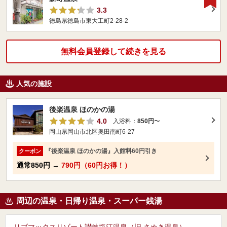
3.3
徳島県徳島市東大工町2-28-2
無料会員登録して続きを見る
人気の施設
後楽温泉 ほのかの湯
4.0
入浴料：
850円
〜
岡山県岡山市北区奥田南町6-27
『後楽温泉 ほのかの湯』入館料60円引き
クーポン
通常
850円
→
790円（60円お得！）
周辺の温泉・日帰り温泉・スーパー銭湯
リブマックスリゾート讃岐塩江温泉（旧 さぬき温泉）