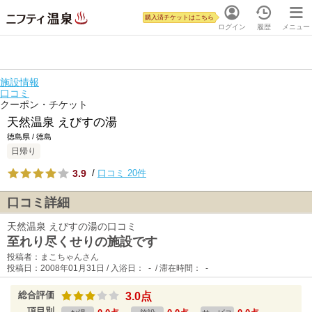
購入済チケットはこちら
ログイン
履歴
メニュー
施設情報
口コミ
クーポン・チケット
天然温泉 えびすの湯
徳島県 / 徳島
日帰り
3.9
/
口コミ 20件
口コミ詳細
天然温泉 えびすの湯の口コミ
至れり尽くせりの施設です
投稿者：まこちゃんさん
投稿日：2008年01月31日 / 入浴日： - / 滞在時間： -
総合評価
3.0点
項目別