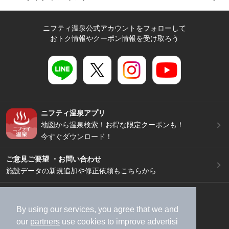
ニフティ温泉公式アカウントをフォローして
おトク情報やクーポン情報を受け取ろう
ニフティ温泉アプリ
地図から温泉検索！お得な限定クーポンも！
今すぐダウンロード！
ご意見ご要望 ・お問い合わせ
施設データの新規追加や修正依頼もこちらから
スマートフォン
/
PC
加盟店募集（資料請求）
広告出稿のご案内
By using our services, you agree that we and
our
partners
use cookies to improve advertisi
利用規約
ライフスタイルMEMBERS+規約