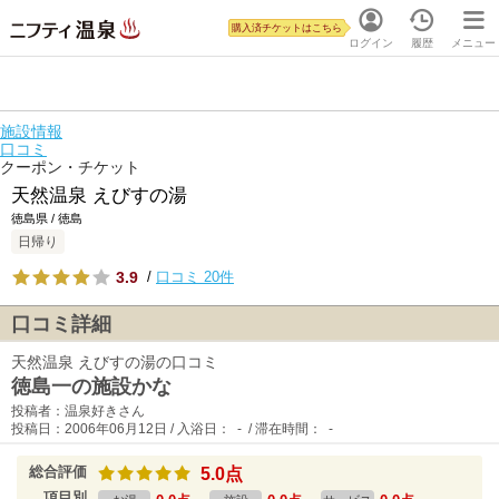
購入済チケットはこちら
ログイン
履歴
メニュー
施設情報
口コミ
クーポン・チケット
天然温泉 えびすの湯
徳島県 / 徳島
日帰り
3.9
/
口コミ 20件
口コミ詳細
天然温泉 えびすの湯の口コミ
徳島一の施設かな
投稿者：温泉好きさん
投稿日：2006年06月12日 / 入浴日： - / 滞在時間： -
総合評価
5.0点
項目別