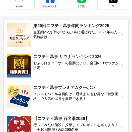
第20回ニフティ温泉年間ランキング2025
全国約2.2万件の中から頂点に選ばれた、2025年の人
気施設は…
ニフティ温泉 サウナランキング2026
おふろ好きユーザーの投票により、全国No.1サウナが
決定！
ニフティ温泉プレミアムクーポン
ノジマモバイル会員向け 通常よりもお得な「特別価
格」で人気の温泉を満喫できる！
【ニフティ温泉 百名湯2026】
行ってみたい施設に投票してプレゼントを当てよう！
（全10回開催 / 合計260名様）