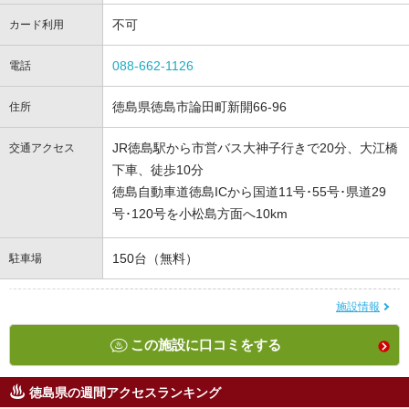
不可
カード利用
088-662-1126
電話
徳島県徳島市論田町新開66-96
住所
JR徳島駅から市営バス大神子行きで20分、大江橋
交通アクセス
下車、徒歩10分
徳島自動車道徳島ICから国道11号･55号･県道29
号･120号を小松島方面へ10km
150台（無料）
駐車場
施設情報
この施設に口コミをする
徳島県の週間アクセスランキング