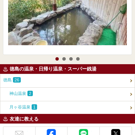
徳島の温泉・日帰り温泉・スーパー銭湯
徳島
26
神山温泉
2
月ヶ谷温泉
1
友達に教える
メール
Facebook
LINE
X