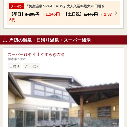
『美楽温泉 SPA-HERBS』大人入浴料最大70円引き
クーポン
【平日】
1,205円
→
1,145円
【土日祝】
1,445円
→
1,37
5円
周辺の温泉・日帰り温泉・スーパー銭湯
スーパー銭湯 小山やすらぎの湯
栃木県 / 栃木
日帰り
クーポン