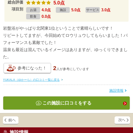
総合評価
5.0点
項目別
4.0点
5.0点
3.0点
お湯
施設
サービス
0.0点
飲食
岩盤浴がやっぱり北関東1位ということで素晴らしいです！
リピートしてますが、今回始めてロウリュウしてもらいました！パ
フォーマンスも素敵でした！
温泉も最近は混んでいるイメージはありますが、ゆっくりできまし
た。
2
参考になった！
人が
参考にしています
YUKALA（ゆかーら）の口コミ一覧に戻る
>
施設情報
この施設に口コミをする
施設情報