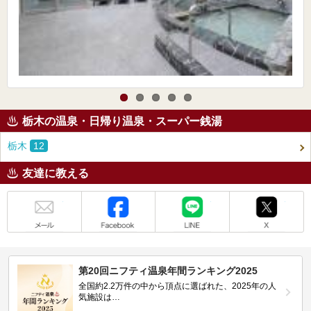
栃木の温泉・日帰り温泉・スーパー銭湯
栃木
12
友達に教える
メール
Facebook
LINE
X
第20回ニフティ温泉年間ランキング2025
全国約2.2万件の中から頂点に選ばれた、2025年の人
気施設は…