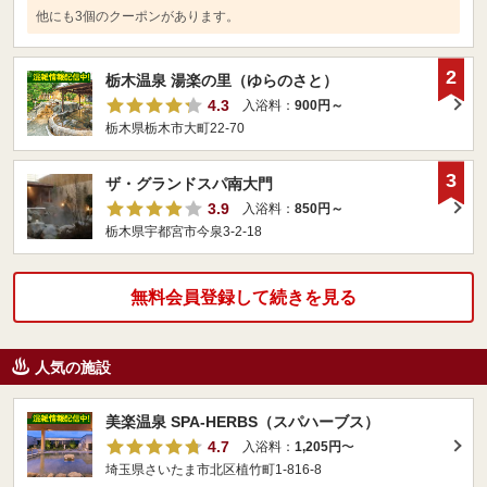
他にも3個のクーポンがあります。
2
栃木温泉 湯楽の里（ゆらのさと）
4.3
入浴料：
900円～
栃木県栃木市大町22-70
3
ザ・グランドスパ南大門
3.9
入浴料：
850円～
栃木県宇都宮市今泉3-2-18
無料会員登録して続きを見る
人気の施設
美楽温泉 SPA-HERBS（スパハーブス）
4.7
入浴料：
1,205円
〜
埼玉県さいたま市北区植竹町1-816-8