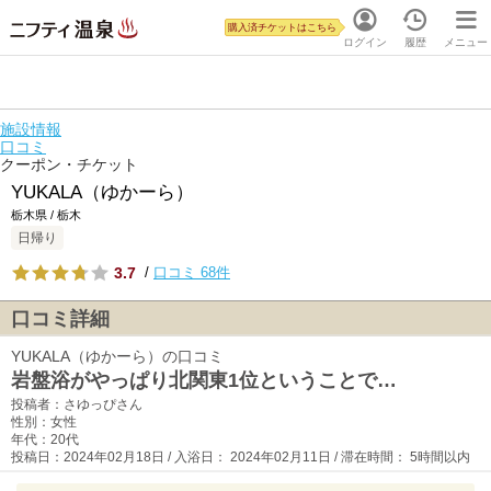
購入済チケットはこちら
ログイン
履歴
メニュー
施設情報
口コミ
クーポン・チケット
YUKALA（ゆかーら）
栃木県 / 栃木
日帰り
3.7
/
口コミ 68件
口コミ詳細
YUKALA（ゆかーら）の口コミ
岩盤浴がやっぱり北関東1位ということで…
投稿者：さゆっぴさん
性別：女性
年代：20代
投稿日：2024年02月18日 / 入浴日： 2024年02月11日 / 滞在時間： 5時間以内