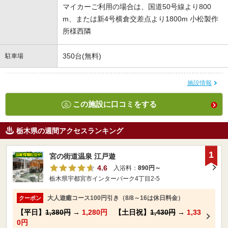
マイカーご利用の場合は、国道50号線より800
m、または新4号横倉交差点より1800m 小松製作
所様西隣
350台(無料)
駐車場
施設情報
この施設に口コミをする
栃木県の週間アクセスランキング
1
宮の街道温泉 江戸遊
4.6
入浴料：
890円～
栃木県宇都宮市インターパーク4丁目2-5
大人遊癒コース100円引き（8/8～16は休日料金）
クーポン
【平日】
1,380円
→
1,280円
【土日祝】
1,430円
→
1,33
0円