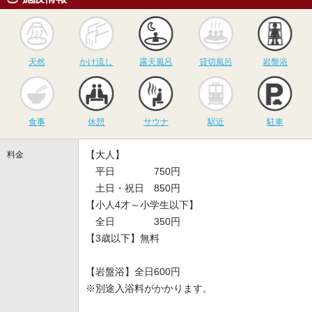
天然
かけ流し
露天風呂
貸切風呂
岩
天然
かけ流し
露天風呂
貸切風呂
岩盤浴
食事
休憩
サウナ
駅近
駐
食事
休憩
サウナ
駅近
駐車
【大人】
料金
平日 750円
土日・祝日 850円
【小人4才～小学生以下】
全日 350円
【3歳以下】無料
【岩盤浴】全日600円
※別途入浴料がかかります。