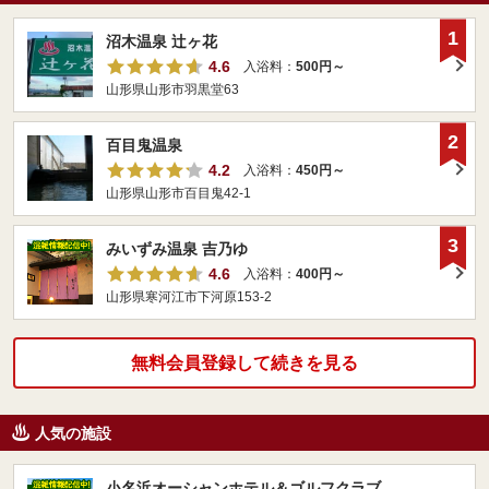
1
沼木温泉 辻ヶ花
4.6
入浴料：
500円～
山形県山形市羽黒堂63
2
百目鬼温泉
4.2
入浴料：
450円～
山形県山形市百目鬼42-1
3
みいずみ温泉 吉乃ゆ
4.6
入浴料：
400円～
山形県寒河江市下河原153-2
無料会員登録して続きを見る
人気の施設
小名浜オーシャンホテル＆ゴルフクラブ