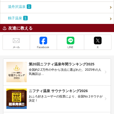
湯舟沢温泉
1
鶴子温泉
1
友達に教える
メール
Facebook
LINE
X
第20回ニフティ温泉年間ランキング2025
全国約2.2万件の中から頂点に選ばれた、2025年の人
気施設は…
ニフティ温泉 サウナランキング2026
おふろ好きユーザーの投票により、全国No.1サウナが
決定！