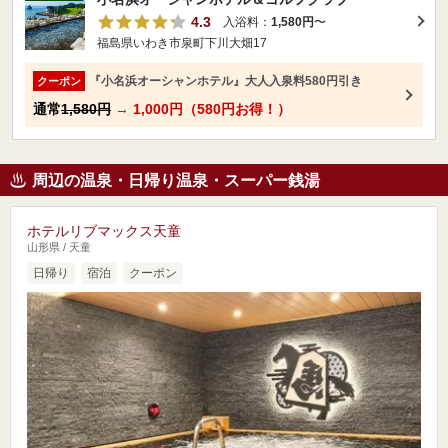
4.3
入浴料：
1,580円
〜
福島県いわき市泉町下川大畑17
『小名浜オーシャンホテル』大人入泉料580円引き
クーポン
通常
1,580円
→
1,000円（580円お得！）
周辺の温泉・日帰り温泉・スーパー銭湯
ホテルリブマックス天童
山形県 / 天童
日帰り
宿泊
クーポン