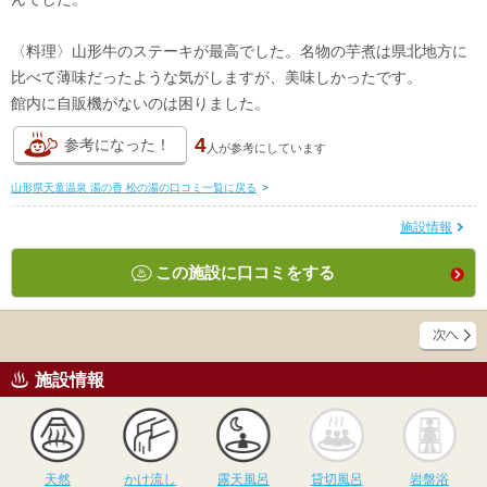
〈料理〉山形牛のステーキが最高でした。名物の芋煮は県北地方に
比べて薄味だったような気がしますが、美味しかったです。
館内に自販機がないのは困りました。
4
参考になった！
人が
参考にしています
山形県天童温泉 湯の香 松の湯の口コミ一覧に戻る
>
施設情報
この施設に口コミをする
施設情報
天然
かけ流し
露天風呂
貸切風呂
岩
天然
かけ流し
露天風呂
貸切風呂
岩盤浴