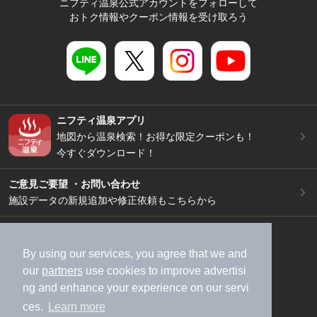
ニフティ温泉公式アカウントをフォローして
おトク情報やクーポン情報を受け取ろう
ニフティ温泉アプリ
地図から温泉検索！お得な限定クーポンも！
今すぐダウンロード！
ご意見ご要望 ・お問い合わせ
施設データの新規追加や修正依頼もこちらから
スマートフォン
/
PC
加盟店募集（資料請求）
広告出稿のご案内
By using our services, you agree that we and
our
partners
use cookies to improve advertisi
利用規約
ライフスタイルMEMBERS+規約
ng and enhance your experience on our servi
特定商取引法に基づく表記
ヘルプ
採用情報
ces.
Learn more
運営会社
個人情報保護ポリシー