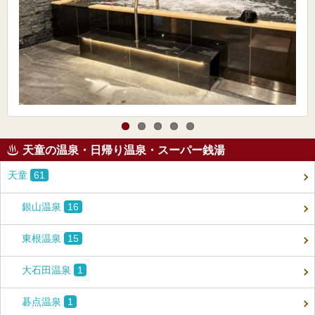
天童の温泉・日帰り温泉・スーパー銭湯
天童
61
銀山温泉
16
東根温泉
15
大石田温泉
1
碁点温泉
1