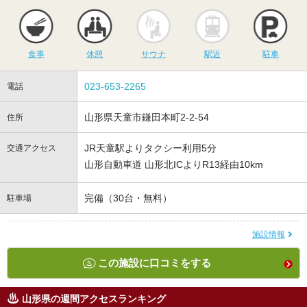
食事
休憩
サウナ
駅近
駐
食事
休憩
サウナ
駅近
駐車
023-653-2265
電話
山形県天童市鎌田本町2-2-54
住所
JR天童駅よりタクシー利用5分
交通アクセス
山形自動車道 山形北ICよりR13経由10km
完備（30台・無料）
駐車場
施設情報
この施設に口コミをする
山形県の週間アクセスランキング