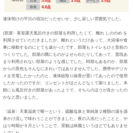
5.0点
2.0点
2.0点
お湯
施設
サービス
4.0点
飲食
連休明けの平日の宿泊だったせいか、少し寂しい雰囲気でした。
(部屋〉客室露天風呂付きの部屋を利用したくて、離れ しののめ を
利用させていただきましたが、離れというだけあって、大浴場や食
事に移動するのにとても遠かったです。部屋もトイレもひと昔前の
つくりでした。部屋の隅にものがよせられたりしてあって、普段あ
まり利用されない部屋のような感じでした。時期もあるのか、部屋
からの景色もそんなにきれいではありませんでした。携帯やデジカ
メを充電したかったのと、液体蚊取り線香が置いてあったので使用
したかったのですが、コンセントがほとんどなくて困りました。本
館にも風呂付きの部屋があったようで、そちらのほうが良かったの
かなと思いました。
〈温泉〉天童温泉で唯一という、硫酸塩泉と単純泉２種類の湯を源
泉かけ流しで味わうことができました。夜の入浴だったことと、や
はり時期が９月ということで、景観は綺麗というほどでもありませ
んでした。