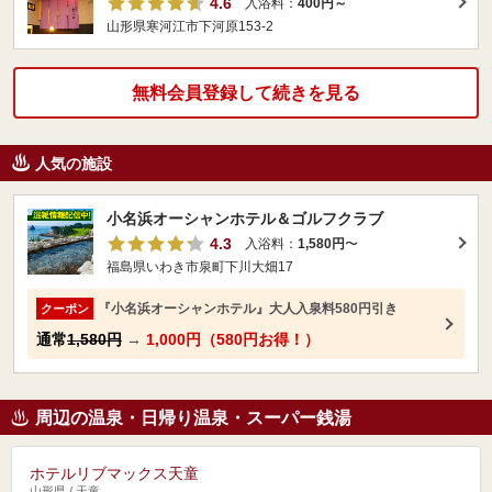
4.6
入浴料：
400円～
山形県寒河江市下河原153-2
無料会員登録して続きを見る
人気の施設
小名浜オーシャンホテル＆ゴルフクラブ
4.3
入浴料：
1,580円
〜
福島県いわき市泉町下川大畑17
『小名浜オーシャンホテル』大人入泉料580円引き
クーポン
通常
1,580円
→
1,000円（580円お得！）
周辺の温泉・日帰り温泉・スーパー銭湯
ホテルリブマックス天童
山形県 / 天童