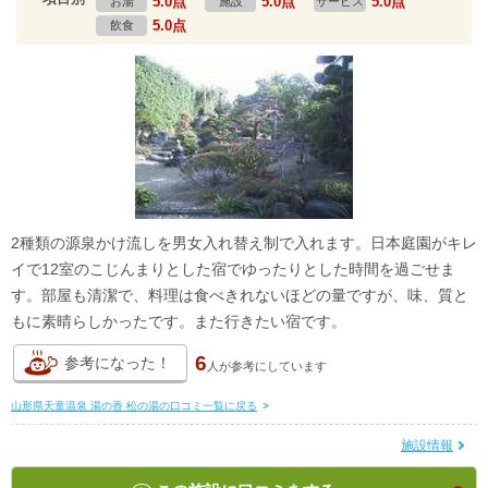
5.0点
5.0点
5.0点
お湯
施設
サービス
5.0点
飲食
2種類の源泉かけ流しを男女入れ替え制で入れます。日本庭園がキレ
イで12室のこじんまりとした宿でゆったりとした時間を過ごせま
す。部屋も清潔で、料理は食べきれないほどの量ですが、味、質と
もに素晴らしかったです。また行きたい宿です。
6
参考になった！
人が
参考にしています
山形県天童温泉 湯の香 松の湯の口コミ一覧に戻る
>
施設情報