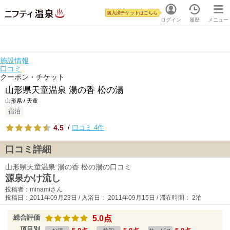
購入済チケットはこちら
ログイン
履歴
メニュー
施設情報
口コミ
クーポン・チケット
山形県天童温泉 湯の香 松の湯
山形県 / 天童
宿泊
4.5
/
口コミ 4件
口コミ詳細
山形県天童温泉 湯の香 松の湯の口コミ
源泉かけ流し
投稿者：minamiさん
投稿日：2011年09月23日 / 入浴日： 2011年09月15日 / 滞在時間： 2泊
総合評価
5.0点
項目別