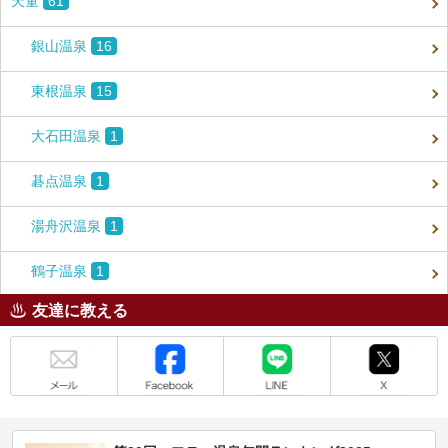
天童
61
銀山温泉
16
東根温泉
15
大石田温泉
1
碁点温泉
1
湯舟沢温泉
1
鶴子温泉
1
友達に教える
メール
Facebook
LINE
X