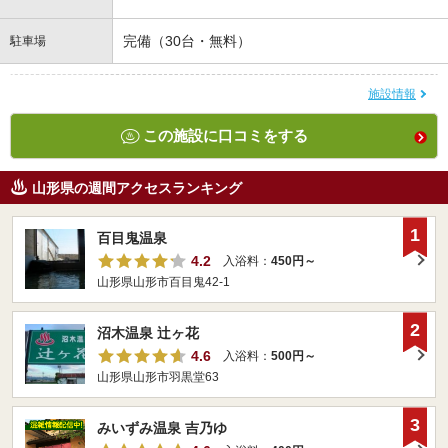
完備（30台・無料）
駐車場
施設情報
この施設に口コミをする
山形県の週間アクセスランキング
1
百目鬼温泉
4.2
入浴料：
450円～
山形県山形市百目鬼42-1
2
沼木温泉 辻ヶ花
4.6
入浴料：
500円～
山形県山形市羽黒堂63
3
みいずみ温泉 吉乃ゆ