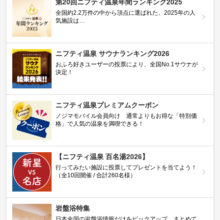
第20回ニフティ温泉年間ランキング2025
全国約2.2万件の中から頂点に選ばれた、2025年の人
気施設は…
ニフティ温泉 サウナランキング2026
おふろ好きユーザーの投票により、全国No.1サウナが
決定！
ニフティ温泉プレミアムクーポン
ノジマモバイル会員向け 通常よりもお得な「特別価
格」で人気の温泉を満喫できる！
【ニフティ温泉 百名湯2026】
行ってみたい施設に投票してプレゼントを当てよう！
（全10回開催 / 合計260名様）
岩盤浴特集
日本全国の岩盤浴情報だけをピックアップ。まとめて