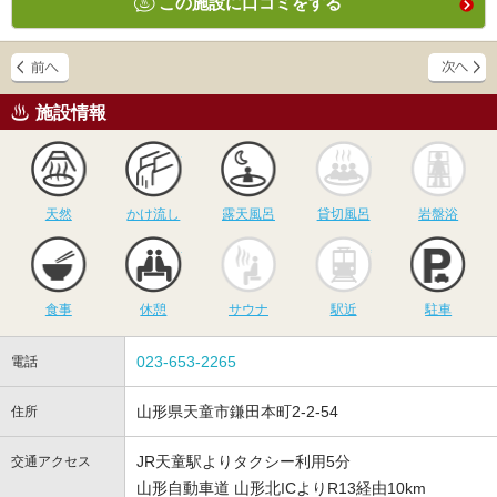
この施設に口コミをする
施設情報
天然
かけ流し
露天風呂
貸切風呂
岩
天然
かけ流し
露天風呂
貸切風呂
岩盤浴
食事
休憩
サウナ
駅近
駐
食事
休憩
サウナ
駅近
駐車
023-653-2265
電話
山形県天童市鎌田本町2-2-54
住所
JR天童駅よりタクシー利用5分
交通アクセス
山形自動車道 山形北ICよりR13経由10km