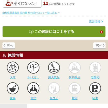
12
参考になった！
人が
参考にしています
山形県天童温泉 湯の香 松の湯の口コミ一覧に戻る
>
施設情報
この施設に口コミをする
施設情報
天然
かけ流し
露天風呂
貸切風呂
岩
天然
かけ流し
露天風呂
貸切風呂
岩盤浴
食事
休憩
サウナ
駅近
駐
食事
休憩
サウナ
駅近
駐車