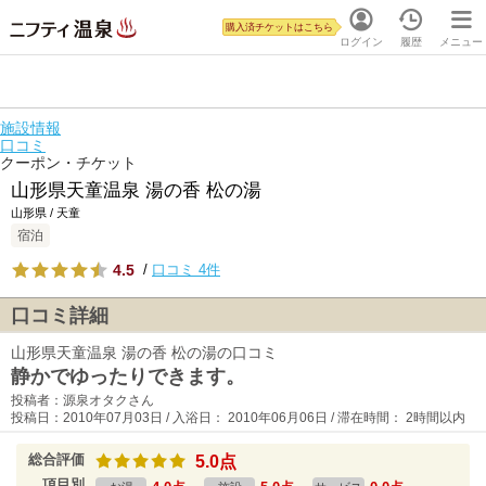
購入済チケットはこちら
ログイン
履歴
メニュー
施設情報
口コミ
クーポン・チケット
山形県天童温泉 湯の香 松の湯
山形県 / 天童
宿泊
4.5
/
口コミ 4件
口コミ詳細
山形県天童温泉 湯の香 松の湯の口コミ
静かでゆったりできます。
投稿者：源泉オタクさん
投稿日：2010年07月03日 / 入浴日： 2010年06月06日 / 滞在時間： 2時間以内
総合評価
5.0点
項目別