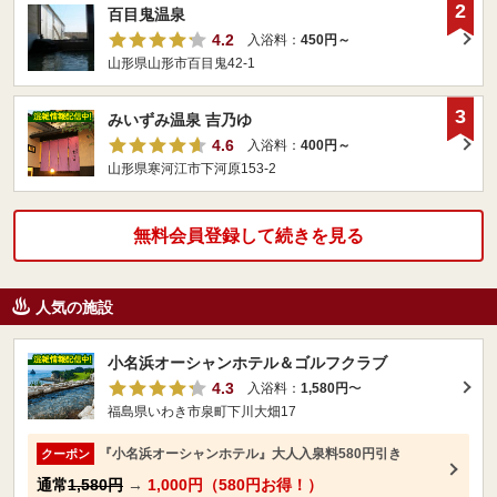
2
百目鬼温泉
4.2
入浴料：
450円～
山形県山形市百目鬼42-1
3
みいずみ温泉 吉乃ゆ
4.6
入浴料：
400円～
山形県寒河江市下河原153-2
無料会員登録して続きを見る
人気の施設
小名浜オーシャンホテル＆ゴルフクラブ
4.3
入浴料：
1,580円
〜
福島県いわき市泉町下川大畑17
『小名浜オーシャンホテル』大人入泉料580円引き
クーポン
通常
1,580円
→
1,000円（580円お得！）