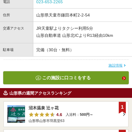
023-653-2265
電話
山形県天童市鎌田本町2-2-54
住所
JR天童駅よりタクシー利用5分
交通アクセス
山形自動車道 山形北ICよりR13経由10km
完備（30台・無料）
駐車場
施設情報
この施設に口コミをする
山形県の週間アクセスランキング
1
沼木温泉 辻ヶ花
4.6
入浴料：
500円～
山形県山形市羽黒堂63