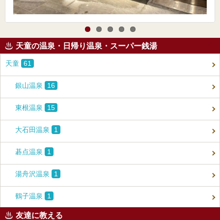
天童の温泉・日帰り温泉・スーパー銭湯
天童
61
銀山温泉
16
東根温泉
15
大石田温泉
1
碁点温泉
1
湯舟沢温泉
1
鶴子温泉
1
友達に教える