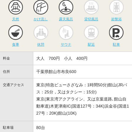
天然
かけ流し
露天風呂
貸切風呂
岩
天然
かけ流し
露天風呂
貸切風呂
岩盤浴
食事
休憩
サウナ
駅近
駐
食事
休憩
サウナ
駅近
駐車
大人 700円 小人 400円
料金
千葉県館山市布良600
住所
東京(特急ビューさざなみ：1時間50分)館山(JRバ
交通アクセス
ス：25分，又はタクシー：15分)
東京(東京湾アクアライン、又は京葉道路､館山自
動車道)木更津南IC(国道127号：34K)浜金谷(国道1
27号：20K)館山(10K)
80台
駐車場