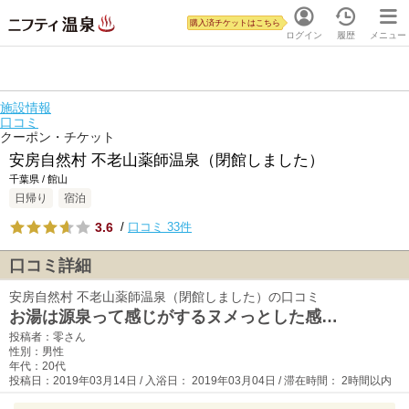
購入済チケットはこちら
ログイン
履歴
メニュー
施設情報
口コミ
クーポン・チケット
安房自然村 不老山薬師温泉（閉館しました）
千葉県 / 館山
日帰り
宿泊
3.6
/
口コミ 33件
口コミ詳細
安房自然村 不老山薬師温泉（閉館しました）の口コミ
お湯は源泉って感じがするヌメっとした感…
投稿者：零さん
性別：男性
年代：20代
投稿日：2019年03月14日 / 入浴日： 2019年03月04日 / 滞在時間： 2時間以内