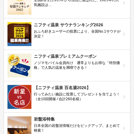
全国約2.2万件の中から頂点に選ばれた、2025年の人
気施設は…
ニフティ温泉 サウナランキング2026
おふろ好きユーザーの投票により、全国No.1サウナが
決定！
ニフティ温泉プレミアムクーポン
ノジマモバイル会員向け 通常よりもお得な「特別価
格」で人気の温泉を満喫できる！
【ニフティ温泉 百名湯2026】
行ってみたい施設に投票してプレゼントを当てよう！
（全10回開催 / 合計260名様）
岩盤浴特集
日本全国の岩盤浴情報だけをピックアップ。まとめて
検索！