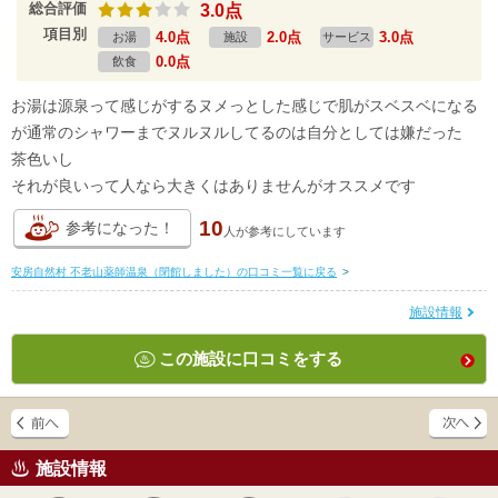
総合評価
3.0点
項目別
4.0点
2.0点
3.0点
お湯
施設
サービス
0.0点
飲食
お湯は源泉って感じがするヌメっとした感じで肌がスベスベになる
が通常のシャワーまでヌルヌルしてるのは自分としては嫌だった
茶色いし
それが良いって人なら大きくはありませんがオススメです
10
参考になった！
人が
参考にしています
安房自然村 不老山薬師温泉（閉館しました）の口コミ一覧に戻る
>
施設情報
この施設に口コミをする
施設情報