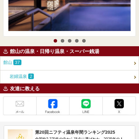
館山の温泉・日帰り温泉・スーパー銭湯
館山
37
岩婦温泉
2
友達に教える
メール
Facebook
LINE
X
第20回ニフティ温泉年間ランキング2025