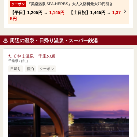
『美楽温泉 SPA-HERBS』大人入浴料最大70円引き
クーポン
【平日】
1,205円
→
1,145円
【土日祝】
1,445円
→
1,37
5円
周辺の温泉・日帰り温泉・スーパー銭湯
たてやま温泉 千里の風
千葉県 / 館山
日帰り
宿泊
クーポン