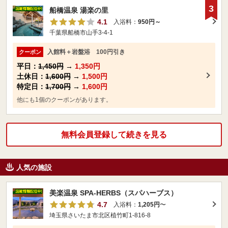
3
船橋温泉 湯楽の里
4.1
入浴料：
950円～
千葉県船橋市山手3-4-1
入館料＋岩盤浴 100円引き
クーポン
平日：
1,450円
→
1,350円
土休日：
1,600円
→
1,500円
特定日：
1,700円
→
1,600円
他にも1個のクーポンがあります。
無料会員登録して続きを見る
人気の施設
美楽温泉 SPA-HERBS（スパハーブス）
4.7
入浴料：
1,205円
〜
埼玉県さいたま市北区植竹町1-816-8