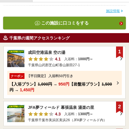
施設情報
この施設に口コミをする
千葉県の週間アクセスランキング
1
成田空港温泉 空の湯
4.1
入浴料：
1000円～
千葉県山武郡芝山町香山新田27-1
【平日限定】 入浴料50円引き
クーポン
【入浴プラン】
1,000円
→
950円
【岩盤浴プラン】
1,500
円
→
1,450円
2
JFA夢フィールド 幕張温泉 湯楽の里
4.3
入浴料：
1300円～
千葉県千葉市美浜区美浜26（JFA夢フィールド内）