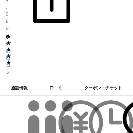
.
5
k
m
★
0
0
★
件
★
の
★
口
★
コ
ミ
施設情報
口コミ
クーポン・チケット