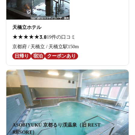
天橋立ホテル
★
★
★
★
★
3.8
19件の口コミ
京都府 / 天橋立 / 天橋立駅150m
日帰り
宿泊
クーポンあり
ASOBIYUKU 京都るり渓温泉（旧 REST
RESORT）