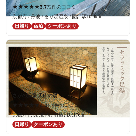
★
★
★
★
★
3.7
72件の口コミ
京都府 / 丹波 / るり渓温泉 / 園部駅10.9km
日帰り
宿泊
クーポンあり
さがの温泉 天山の湯
★
★
★
★
★
4.0
116件の口コミ
京都府 / 京都市内 / 有栖川駅176m
日帰り
クーポンあり