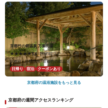
京都竹の郷温泉 万葉の湯
★
★
★
★
★
3.6
93件の口コミ
京都府 / 京都市内 / 京都竹の郷温泉 / 洛西口駅2.5km
日帰り
宿泊
クーポンあり
京都府の
温浴施設をもっと見る
京都府の週間アクセスランキング