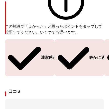
この施設で「よかった」と思ったポイントをタップして
投票してください。いくつでも選べます。
投票ありがとうございます
投票ありがとうございます
清潔感がある
静かに過ご
口コミ