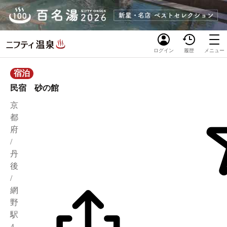
ログイン
履歴
メニュー
宿泊
民宿 砂の館
京
都
府
/
丹
後
/
網
野
駅
4