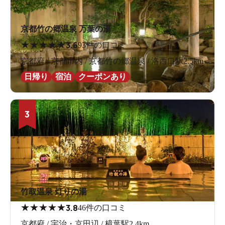
京都竹の郷温泉 万葉の湯
★
★
★
★
★
3.6
93件の口コミ
京都府 / 京都市内 / 京都竹の郷温泉 / 洛西口駅2.5km
日帰り
宿泊
クーポンあり
3
竹取温泉 灯りの湯
★
★
★
★
★
3.8
46件の口コミ
京都府 / 宇治・京田辺 / 樟葉駅2.4km