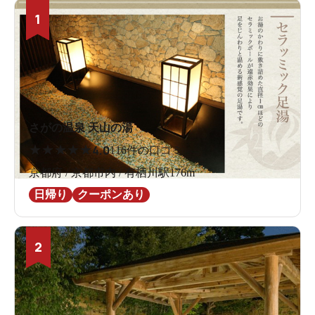
1
さがの温泉 天山の湯
★
★
★
★
★
4.0
116件の口コミ
京都府 / 京都市内 / 有栖川駅176m
日帰り
クーポンあり
2