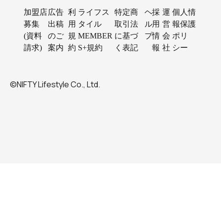
加盟店
広告
利
ライフス
特定商
ヘ
採
運
個人情
募集
出稿
用
タイル
取引法
ル
用
営
報保護
(資料
のご
規
MEMBER
に基づ
プ
情
会
ポリ
請求)
案内
約
S+規約
く表記
報
社
シー
©NIFTY Lifestyle Co., Ltd.