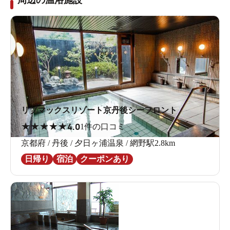
周辺の温浴施設
リブマックスリゾート京丹後シーフロント
★
★
★
★
★
4.0
1件の口コミ
京都府 / 丹後 / 夕日ヶ浦温泉 / 網野駅2.8km
日帰り
宿泊
クーポンあり