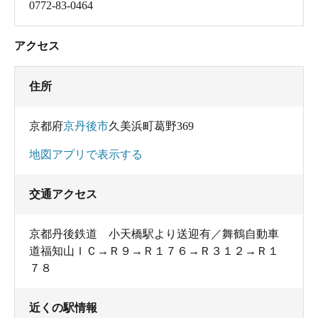
0772-83-0464
アクセス
住所
京都府
京丹後市
久美浜町葛野369
地図アプリで表示する
交通アクセス
京都丹後鉄道 小天橋駅より送迎有／舞鶴自動車
道福知山ＩＣ→Ｒ９→Ｒ１７６→Ｒ３１２→Ｒ１
７８
近くの駅情報