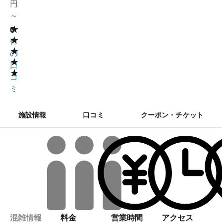
円
～
★
0
0
★
件
★
の
★
口
★
コ
ミ
施設情報
口コミ
クーポン・チケット
混雑情報
料金
営業時間
アクセス