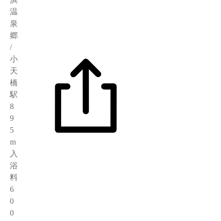
温
泉
郷
/
小
天
橋
駅
8
9
5
m
入
浴
料
6
0
0