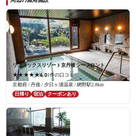
周辺の温浴施設
リブマックスリゾート京丹後シーフロント
★
★
★
★
★
4.0
1件の口コミ
京都府 / 丹後 / 夕日ヶ浦温泉 / 網野駅2.8km
日帰り
宿泊
クーポンあり