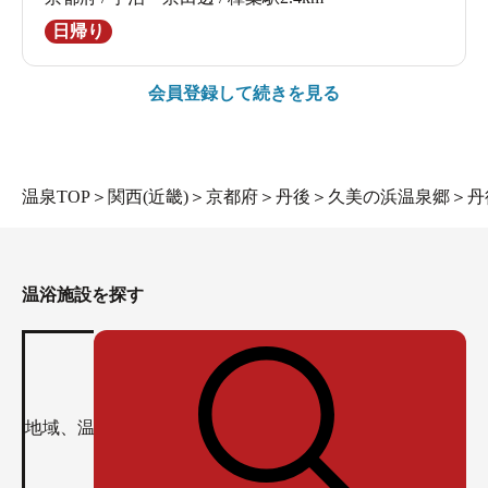
日帰り
会員登録して続きを見る
温泉TOP
＞
関西(近畿)
＞
京都府
＞
丹後
＞
久美の浜温泉郷
＞
丹
温浴施設を探す