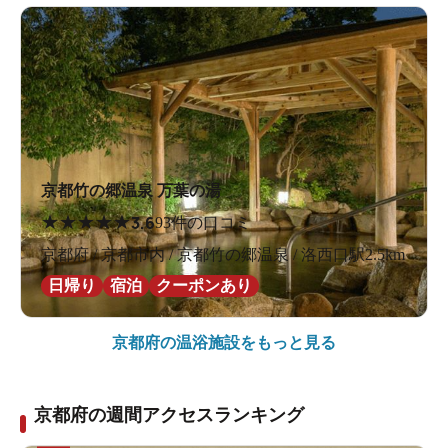
京都竹の郷温泉 万葉の湯
★
★
★
★
★
3.6
93件の口コミ
京都府 / 京都市内 / 京都竹の郷温泉 / 洛西口駅2.5km
日帰り
宿泊
クーポンあり
京都府の
温浴施設をもっと見る
京都府の週間アクセスランキング