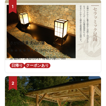
1
さがの温泉 天山の湯
★
★
★
★
★
4.0
116件の口コミ
京都府 / 京都市内 / 有栖川駅176m
日帰り
クーポンあり
2