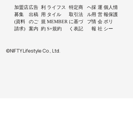
加盟店
広告
利
ライフス
特定商
ヘ
採
運
個人情
募集
出稿
用
タイル
取引法
ル
用
営
報保護
(資料
のご
規
MEMBER
に基づ
プ
情
会
ポリ
請求)
案内
約
S+規約
く表記
報
社
シー
©NIFTY Lifestyle Co., Ltd.