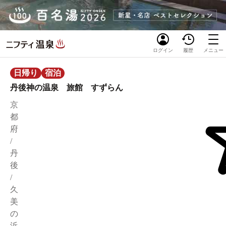
ログイン
履歴
メニュー
日帰り
宿泊
丹後神の温泉 旅館 すずらん
京
都
府
/
丹
後
/
久
美
の
浜