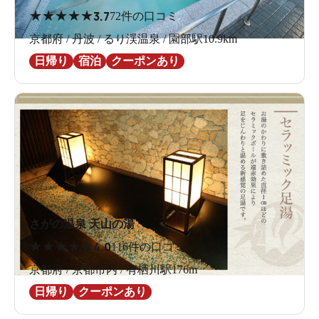
★
★
★
★
★
3.7
72件の口コミ
京都府 / 丹波 / るり渓温泉 / 園部駅10.9km
日帰り
宿泊
クーポンあり
さがの温泉 天山の湯
★
★
★
★
★
4.0
116件の口コミ
京都府 / 京都市内 / 有栖川駅176m
日帰り
クーポンあり