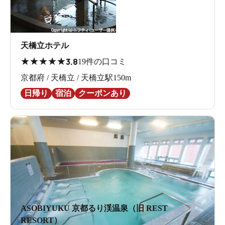
天橋立ホテル
★
★
★
★
★
3.8
19件の口コミ
京都府 / 天橋立 / 天橋立駅150m
日帰り
宿泊
クーポンあり
ASOBIYUKU 京都るり渓温泉（旧 REST
RESORT）