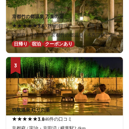
京都竹の郷温泉 万葉の湯
★
★
★
★
★
3.6
93件の口コミ
京都府 / 京都市内 / 京都竹の郷温泉 / 洛西口駅2.5km
日帰り
宿泊
クーポンあり
3
竹取温泉 灯りの湯
★
★
★
★
★
3.8
46件の口コミ
京都府 / 宇治・京田辺 / 樟葉駅2.4km