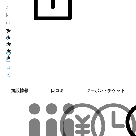
.
4
k
m
★
3
2
★
0
★
件
★
の
★
口
コ
ミ
施設情報
口コミ
クーポン・チケット