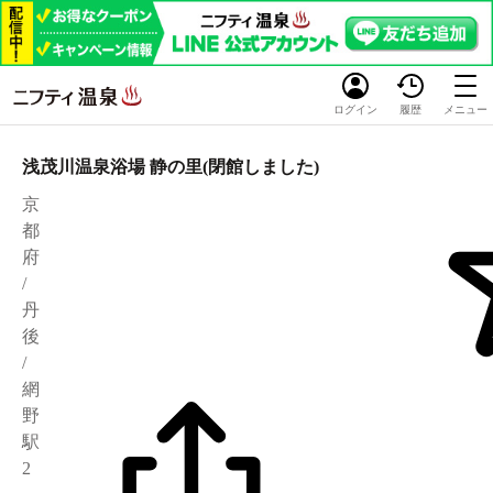
ログイン
履歴
メニュー
浅茂川温泉浴場 静の里(閉館しました)
京
都
府
/
丹
後
/
網
野
駅
2