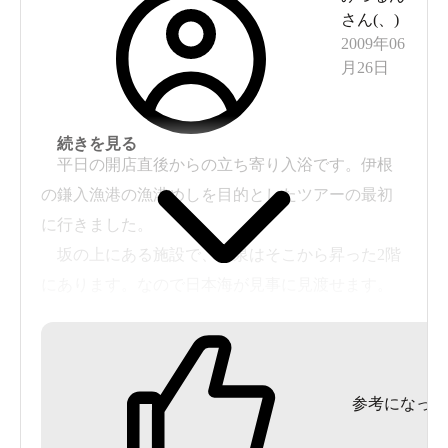
あり、水風呂となっていました。この水風呂は、
さん(
、
)
かなりぬるくなっていました。
2009年06
露天風呂は、小さな岩風呂です。露天風呂のエリ
月26日
アからは日本海が望めましたが、湯に浸かると海
は見えなくなりました。
続きを見る
海の見えるレストランは、営業していないそうで
平日の開店直後からの立ち寄り入浴です。伊根
す。ソフトクリームとビールのみが販売されてい
の鎌入漁港の漁港めしを目的としたツアーの最初
ました。
に行きました。
シャンプー,コンディショナー,ボディソープ付き
坂の上にある施設で、温泉はそこから昇った2階
600円のところJAF会員証提示で500円。鍵付き無料
にあります。なので日本海が見事に見渡せます。
ロッカー有り,無料ドライヤー有り,露天風呂有り。
このパノラマはなかなかです。ただ、下の道や家
から丸見えのような気がします。「マジックミ
ラーかな？」と思って露天から中を見ますと見事
参考になった
にスケスケでした(笑)「義経の湯」と「静の湯」の
2種類の浴室の男女交替制だそうで、その日、私は