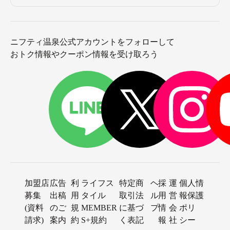
ニフティ温泉公式アカウントをフォローして
おトク情報やクーポン情報を受け取ろう
加盟店
広告
利
ライフス
特定商
ヘ
採
運
個人情
募集
出稿
用
タイル
取引法
ル
用
営
報保護
(資料
のご
規
MEMBER
に基づ
プ
情
会
ポリ
請求)
案内
約
S+規約
く表記
報
社
シー