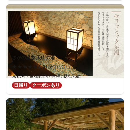
さがの温泉 天山の湯
★
★
★
★
★
4.0
116件の口コミ
京都府 / 京都市内 / 有栖川駅176m
日帰り
クーポンあり