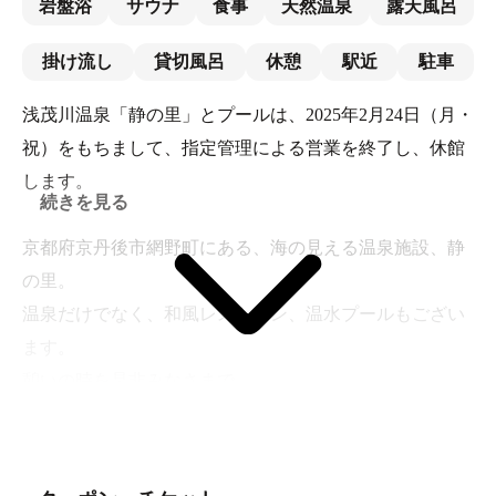
岩盤浴
サウナ
食事
天然温泉
露天風呂
掛け流し
貸切風呂
休憩
駅近
駐車
浅茂川温泉「静の里」とプールは、2025年2月24日（月・
祝）をもちまして、指定管理による営業を終了し、休館
します。
続きを見る
京都府京丹後市網野町にある、海の見える温泉施設、静
の里。
温泉だけでなく、和風レストラン、温水プールもござい
ます。
憩いの時を是非みなさまで…