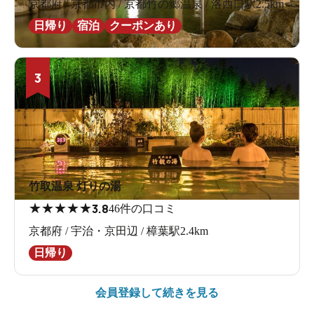
京都府 / 京都市内 / 京都竹の郷温泉 / 洛西口駅2.5km
日帰り
宿泊
クーポンあり
3
竹取温泉 灯りの湯
★
★
★
★
★
3.8
46件の口コミ
京都府 / 宇治・京田辺 / 樟葉駅2.4km
日帰り
会員登録して続きを見る