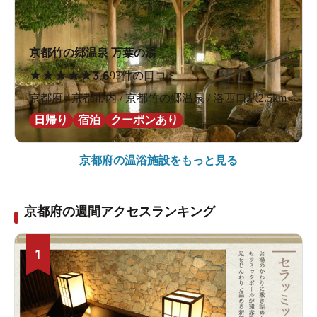
京都竹の郷温泉 万葉の湯
★
★
★
★
★
3.6
93件の口コミ
京都府 / 京都市内 / 京都竹の郷温泉 / 洛西口駅2.5km
日帰り
宿泊
クーポンあり
京都府の
温浴施設をもっと見る
京都府の週間アクセスランキング
1