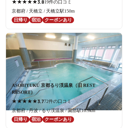
★
★
★
★
★
3.8
19件の口コミ
京都府 / 天橋立 / 天橋立駅150m
日帰り
宿泊
クーポンあり
ASOBIYUKU 京都るり渓温泉（旧 REST
RESORT）
★
★
★
★
★
3.7
72件の口コミ
京都府 / 丹波 / るり渓温泉 / 園部駅10.9km
日帰り
宿泊
クーポンあり