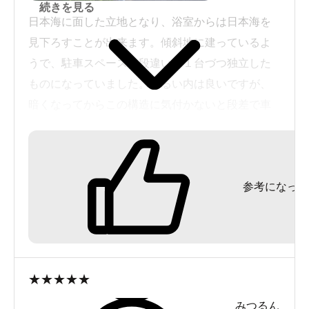
続きを見る
日本海に面した立地となり、浴室からは日本海を
見下ろすことが出来ます。傾斜地に建っているよ
うで、駐車スペースは段違いで１台づつ独立した
ものになっていました。明るい内は良いですが、
暗くなってからこの構造に気付かないと段差で車
にダメージを貰いそうです。単純硫黄泉とのこと
ですが、特徴の無い湯でした。
内湯は、主浴槽に入る段に座ると半身浴で日本海
参考になった
を眺めることが出来ます。両翼に小さな湯船が続
いており、露天風呂側の湯船は源泉風呂らしいで
す。この湯船だけに湯出口がありました。しか
し、他の湯船と変わらぬ湯でした。反対側の湯船
は中央に階段が設けてあり、その両側は１つづつ
★
★
★
★
★
の寝湯となっています。その隣にもう１つ湯船が
みつるん