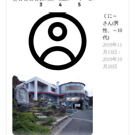
3
4
5
くに～
さん(
男
性
、
～10
代
)
2019年11
月13日
：
2019年10
月20日