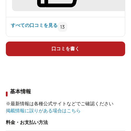
男ですが「静の湯」、鬼嫁は「義経の湯」と、ま
あ現実に即した対応になっておりました。
内湯には40℃ほどの浴槽と42℃ほどの浴槽があり
すべての口コミを見る
13
ます。露天は42℃ほどの高温でした。アルカリ性
単純泉、湯の使い方は公開されていないようでよ
く分かりません。温度別の低温の方には「源泉浴
口コミを書く
槽」と温度コントロールパネルに書いてありまし
たが、あふれた湯は再利用されているみたいでし
た。まあ情報が不透明なのはいただけませんね。
特に高温の浴槽からは塩素臭がきっちりと感じら
基本情報
れたのもちょっと。
海水浴の帰りなんかにサラッと入っていくなら
※最新情報は各種公式サイトなどでご確認ください
十分かと思います。
掲載情報に誤りがある場合はこちら
料金・お支払い方法