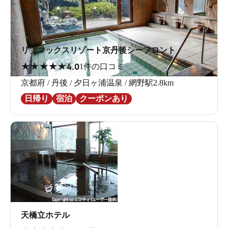
リブマックスリゾート京丹後シーフロント
★
★
★
★
★
4.0
1件の口コミ
京都府 / 丹後 / 夕日ヶ浦温泉 / 網野駅2.8km
日帰り
宿泊
クーポンあり
天橋立ホテル