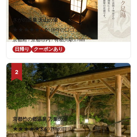
さがの温泉 天山の湯
★
★
★
★
★
4.0
116件の口コミ
京都府 / 京都市内 / 有栖川駅176m
日帰り
クーポンあり
2
京都竹の郷温泉 万葉の湯
★
★
★
★
★
3.6
93件の口コミ