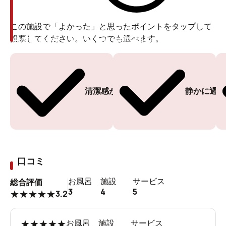
この施設で「よかった」と思ったポイントをタップして
投票してください。いくつでも選べます。
投票ありがとうございます
投票ありがとうございます
清潔感がある
静かに過ご
口コミ
お風呂
施設
サービス
総合評価
3
4
5
3.2
★
★
★
★
★
★
★
★
★
★
お風呂
施設
サービス