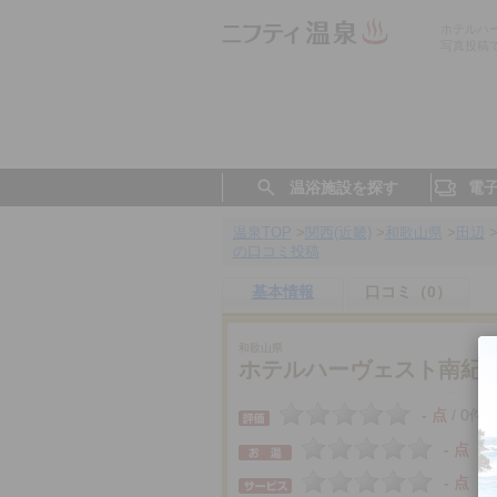
ホテルハ
写真投稿
温浴施設を探す
電
温泉TOP
>
関西(近畿)
>
和歌山県
>
田辺
の口コミ投稿
基本情報
口コミ（0）
和歌山県
ホテルハーヴェスト南紀
- 点
0件
/
- 点
- 点