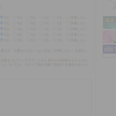
5点
4点
3点
2点
1点
評価しない
5点
4点
3点
2点
1点
評価しない
5点
4点
3点
2点
1点
評価しない
5点
4点
3点
2点
1点
評価しない
5点
4点
3点
2点
1点
評価しない
係者の方、点数をつけたくない方は「評価しない」を選択し
い。
に点数を上げて（下げて）いると思われる投稿などルールに
コミについては、スタッフ側の判断で削除する場合がありま