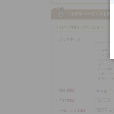
「ホテルハーヴェスト南
口コミ内容をご入力ください
ニックネーム
※
全角16
※
未入力
※ゲスト
また、ゲ
だいた後
※
新ニフテ
稿を行う
性別
男性
年代
入浴した日
年