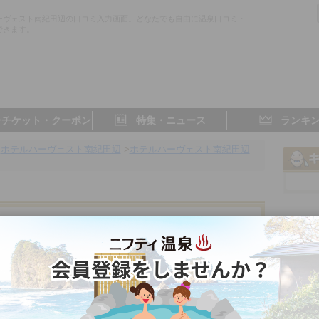
ーヴェスト南紀田辺の口コミ入力画面。どなたでも自由に温泉口コミ・
できます。
子チケット・クーポン
特集・ニュース
ランキ
>
ホテルハーヴェスト南紀田辺
>
ホテルハーヴェスト南紀田辺
田辺
和歌山県／田辺
- 点
- 点