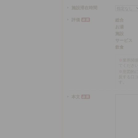
施設滞在時間
評価
総合
お湯
施設
サービス
飲食
※
業界関
てくださ
※
意図的
反する口
す。
本文