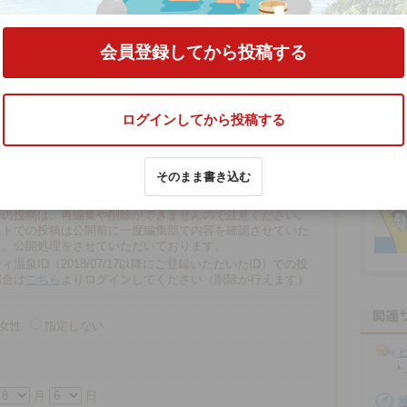
紀田辺」
の口コミをする
会員登録してから投稿する
ログインしてから投稿する
そのまま書き込む
文字以内
の場合、匿名で投稿されます。
での投稿は、再編集や削除ができませんので注意ください。
ストでの投稿は公開前に一度編集部で内容を確認させていた
に、公開処理をさせていただいております。
ィ温泉ID（2018/07/17以降にご登録いただいたID）での投
場合は
こちら
よりログインしてください（削除が行えます）
女性
指定しない
月
日