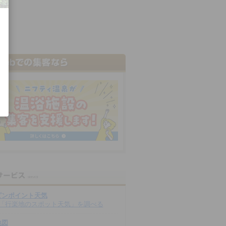
ピンポイント天気
「行楽地のスポット天気」を調べる
地図